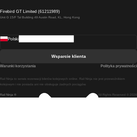
Pociąg Londyn - Edinburgh
Firebird GT Limited (61211989)
Unit G 15/F Tal Building 49 Austin Road, KL, Hong Kong
Pociąg Rzym - Neapol
Pociąg Rovaniemi - Helsinki
Polski
Pociąg Lizbona - Lagos
Pociąg Lizbona - Porto
Wsparcie klienta
Pociąg Lizbona - Coimbra
Warunki korzystania
Polityka prywatności
Pociąg Madryt - Malaga
Rail Ninja to serwis rezerwacji biletów kolejowych online. Rail Ninja nie jest przewoźnikiem
Pociąg Madryt - Lizbona
kolejowym i nie posiada ani nie obsługuje żadnych pociągów.
Rail Ninja ®
All Rights Reserved © 2026
Pociąg Madryt - Barcelona
Pociąg Madryt - Alicante
Pociąg Madryt - Sewilla
Pociąg Malaga - Madryt