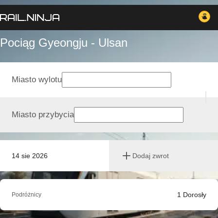
Pociąg Gyeongju - Ulsan
Miasto wylotu
Miasto przybycia
14 sie 2026
Dodaj zwrot
1
Dorosły
Podróżnicy