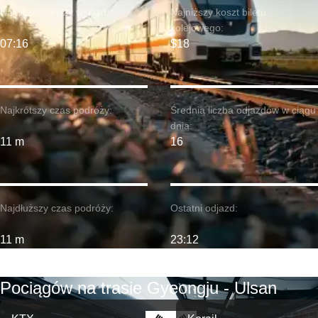
Najwcześniejszy wyjazd:
Najniższy koszt biletu
kolejowego:
07:16
$18
Najkrótszy czas podróży:
Średnia liczba odjazdów w ciągu
dnia:
11 m
16
Najdłuższy czas podróży:
Ostatni odjazd:
11 m
23:12
Pociągów na trasie Gyeongju - Ulsan