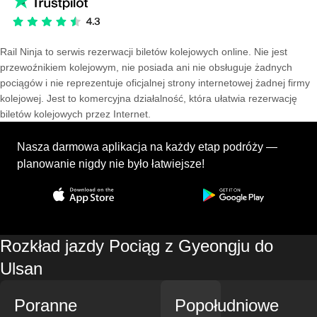
Rail Ninja to serwis rezerwacji biletów kolejowych online. Nie jest
przewoźnikiem kolejowym, nie posiada ani nie obsługuje żadnych
pociągów i nie reprezentuje oficjalnej strony internetowej żadnej firmy
kolejowej. Jest to komercyjna działalność, która ułatwia rezerwację
biletów kolejowych przez Internet.
Nasza darmowa aplikacja na każdy etap podróży —
planowanie nigdy nie było łatwiejsze!
Rozkład jazdy Pociąg z Gyeongju do
Ulsan
Poranne
Popołudniowe