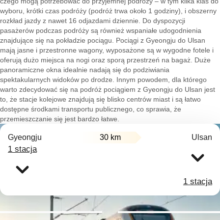
czego mogą potrzebować do przyjemnej podróży – w tym kilka klas do
wyboru, krótki czas podróży (podróż trwa około 1 godziny), i obszerny
rozkład jazdy z nawet 16 odjazdami dziennie. Do dyspozycji
pasażerów podczas podróży są również wspaniałe udogodnienia
znajdujące się na pokładzie pociągu. Pociągi z Gyeongju do Ulsan
mają jasne i przestronne wagony, wyposażone są w wygodne fotele i
oferują dużo miejsca na nogi oraz sporą przestrzeń na bagaż. Duże
panoramiczne okna idealnie nadają się do podziwiania
spektakularnych widoków po drodze. Innym powodem, dla którego
warto zdecydować się na podróż pociągiem z Gyeongju do Ulsan jest
to, że stacje kolejowe znajdują się blisko centrów miast i są łatwo
dostępne środkami transportu publicznego, co sprawia, że
przemieszczanie się jest bardzo łatwe.
Gyeongju
30 km
Ulsan
1 stacja
1 stacja