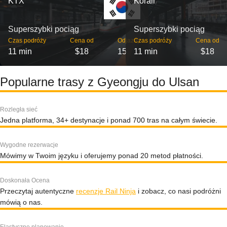
KTX
Korail
Superszybki pociąg
Superszybki pociąg
Czas podróży
Cena od
Odjazdy
Czas podróży
Cena od
11 min
$18
15
11 min
$18
Popularne trasy z Gyeongju do Ulsan
Rozległa sieć
Jedna platforma, 34+ destynacje i ponad 700 tras na całym świecie.
Wygodne rezerwacje
Mówimy w Twoim języku i oferujemy ponad 20 metod płatności.
Doskonała Ocena
Przeczytaj autentyczne
recenzje Rail Ninja
i zobacz, co nasi podróżni
mówią o nas.