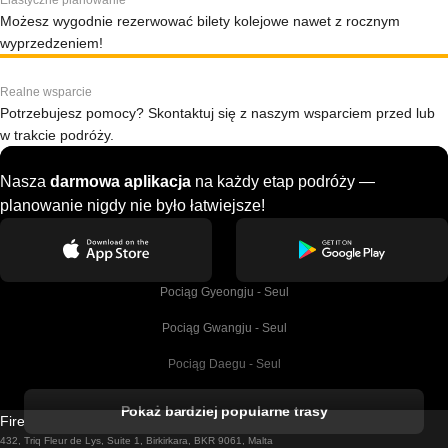
Elastyczne planowanie
Możesz wygodnie rezerwować bilety kolejowe nawet z rocznym
wyprzedzeniem!
Realne wsparcie
Potrzebujesz pomocy? Skontaktuj się z naszym wsparciem przed lub
w trakcie podróży.
Nasza
darmowa aplikacja
na każdy etap podróży —
planowanie nigdy nie było łatwiejsze!
Pociąg Gyeongju - Seul
Pociąg Gwangju - Seul
Pociąg Daegu - Seul
Pociąg Kork - Dublin
Pokaż bardziej popularne trasy
Firebird GT Limited (OC 1451)
Pociąg Dublin - Galway
432, Triq Fleur de Lys, Suite 1, Birkirkara, BKR 9061, Malta