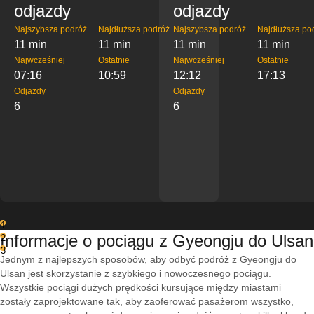
odjazdy
odjazdy
Najszybsza podróż
Najdłuższa podróż
Najszybsza podróż
Najdłuższa po
11 min
11 min
11 min
11 min
Najwcześniej
Ostatnie
Najwcześniej
Ostatnie
07:16
10:59
12:12
17:13
Odjazdy
Odjazdy
6
6
1
Informacje o pociągu z Gyeongju do Ulsan
2
3
Jednym z najlepszych sposobów, aby odbyć podróż z Gyeongju do
Ulsan jest skorzystanie z szybkiego i nowoczesnego pociągu.
Wszystkie pociągi dużych prędkości kursujące między miastami
zostały zaprojektowane tak, aby zaoferować pasażerom wszystko,