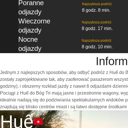
Poranne
Najszybsza podróż
8 godz. 8 min.
odjazdy
Wieczorne
Najszybsza podróż
8 godz. 17 min.
odjazdy
Nocne
Najszybsza podróż
8 godz. 10 min.
odjazdy
Inform
Jednym z najlepszych sposobów, aby odbyć podróż z Huế do Bó
zostały zaprojektowane tak, aby zaoferować pasażerom wszystk
godziny), i obszerny rozkład jazdy z nawet 6 odjazdami dzien
Pociągi z Huế do Bóg Tri mają jasne i przestronne wagony, wy
idealnie nadają się do podziwiania spektakularnych widoków p
znajdują się blisko centrów miast i są łatwo dostępne środkami
Huế