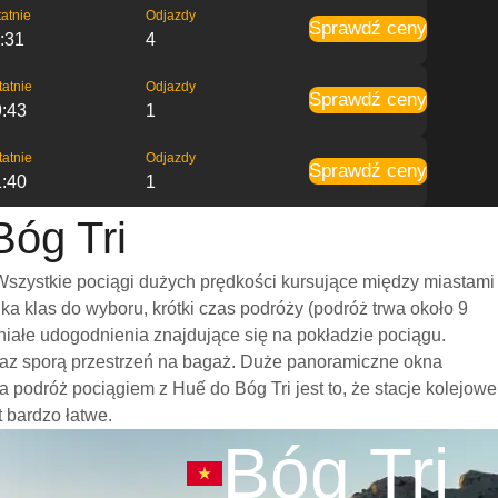
atnie
Odjazdy
Sprawdź ceny
:31
4
tatnie
Odjazdy
Sprawdź ceny
9:43
1
tatnie
Odjazdy
Sprawdź ceny
1:40
1
Bóg Tri
Wszystkie pociągi dużych prędkości kursujące między miastami
 klas do wyboru, krótki czas podróży (podróż trwa około 9
niałe udogodnienia znajdujące się na pokładzie pociągu.
oraz sporą przestrzeń na bagaż. Duże panoramiczne okna
podróż pociągiem z Huế do Bóg Tri jest to, że stacje kolejowe
t bardzo łatwe.
Bóg Tri