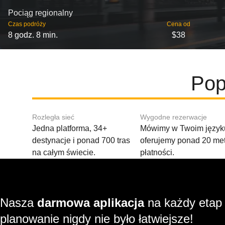
Pociąg regionalny
Czas podróży
Cena od
8 godz. 8 min.
$38
Pop
Rozległa sieć
Wygodne rezerwacje
Jedna platforma, 34+
Mówimy w Twoim języku
destynacje i ponad 700 tras
oferujemy ponad 20 me
na całym świecie.
płatności.
Nasza
darmowa aplikacja
na każdy etap
planowanie nigdy nie było łatwiejsze!