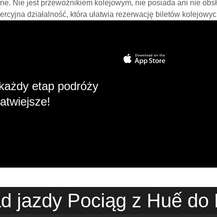
line. Nie jest przewoźnikiem kolejowym, nie posiada ani nie obs
mercyjna działalność, która ułatwia rezerwację biletów kolejowyc
każdy etap podróży
atwiejsze!
d jazdy Pociąg z Huế do 