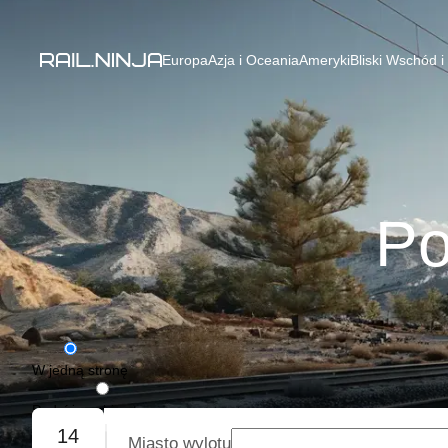
Europa
Azja i Oceania
Ameryki
Bliski Wschód i
Po
W jedną stronę
Podróż w obie strony
14
Miasto wylotu