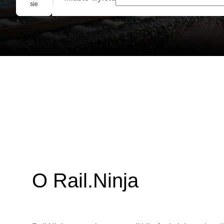
Rezerwacja grupowa
sie
O Rail.Ninja