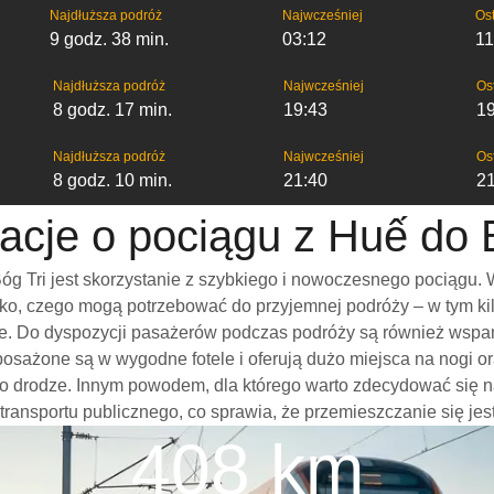
Najdłuższa podróż
Najwcześniej
Ost
9 godz. 38 min.
03:12
11
Najdłuższa podróż
Najwcześniej
Os
8 godz. 17 min.
19:43
1
Najdłuższa podróż
Najwcześniej
Os
8 godz. 10 min.
21:40
2
acje o pociągu z Huế do 
g Tri jest skorzystanie z szybkiego i nowoczesnego pociągu. 
o, czego mogą potrzebować do przyjemnej podróży – w tym kilka
nie. Do dyspozycji pasażerów podczas podróży są również wspa
posażone są w wygodne fotele i oferują dużo miejsca na nogi 
o drodze. Innym powodem, dla którego warto zdecydować się na 
 transportu publicznego, co sprawia, że przemieszczanie się jes
408 km