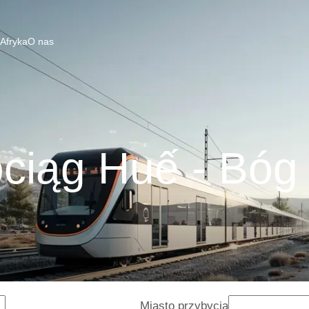
 Afryka
O nas
ciąg Huế - Bóg 
Miasto przybycia