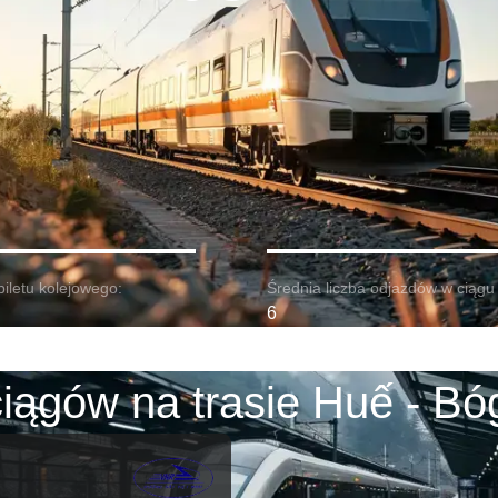
biletu kolejowego:
Średnia liczba odjazdów w ciągu 
6
iągów na trasie Huế - Bóg