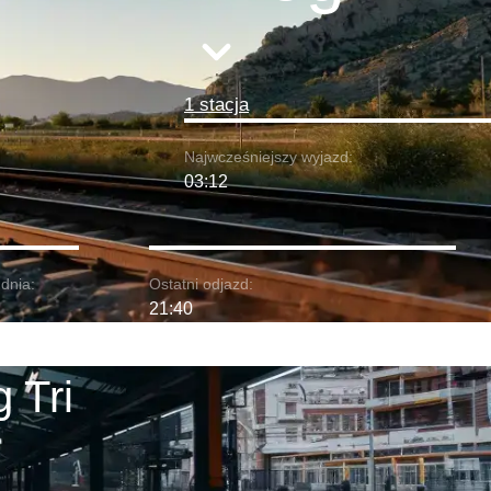
1 stacja
Najwcześniejszy wyjazd:
03:12
dnia:
Ostatni odjazd:
21:40
 Tri