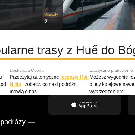
Odjazdy
6
ularne trasy z Huế do Bóg
Doskonała Ocena
Elastyczne planowanie
 i
Przeczytaj autentyczne
recenzje Rail
Możesz wygodnie r
tod
Ninja
i zobacz, co nasi podróżni
bilety kolejowe nawe
mówią o nas.
wyprzedzeniem!
 podróży —