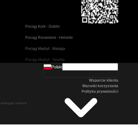
Pociąg Kork - Dublin
Pociąg Rovaniemi - Helsinki
Pociąg Madryt - Malaga
Pociąg Madryt - Sewilla
Polski
Pociąg Barcelona - Malaga
Wsparcie klienta
Pociąg Pusan - Cheonan(Asan)
Warunki korzystania
Polityka prywatności
Pociąg Wiedeń - Salzburg
ie obsługuje żadnych
Pociąg Seul - Pusan
Pociąg Göteborg - Stockholm
Pociąg Salzburg - Wiedeń
Pociąg Canberra - Sydney