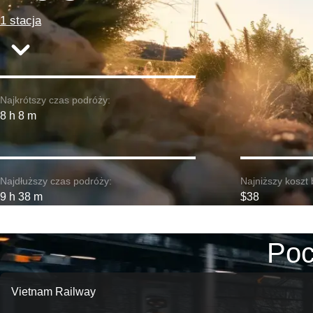
1 stacja
Najkrótszy czas podróży:
8 h 8 m
Najdłuższy czas podróży:
Najniższy koszt 
9 h 38 m
$38
Poc
Vietnam Railway