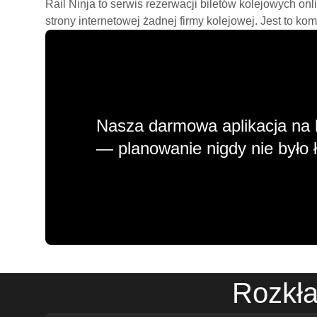
Rail Ninja to serwis rezerwacji biletów kolejowych on
strony internetowej żadnej firmy kolejowej. Jest to ko
Nasza darmowa aplikacja na 
— planowanie nigdy nie było ł
Rozkła