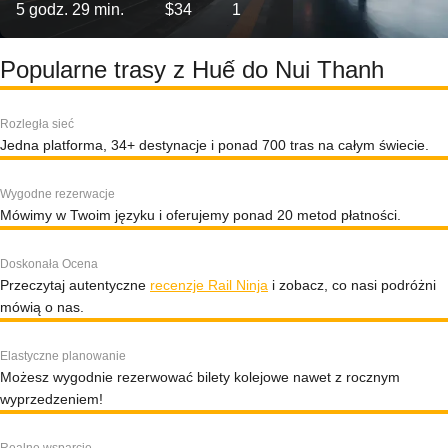
5 godz. 29 min.
$34
1
Popularne trasy z Huế do Nui Thanh
Rozległa sieć
Jedna platforma, 34+ destynacje i ponad 700 tras na całym świecie.
Wygodne rezerwacje
Mówimy w Twoim języku i oferujemy ponad 20 metod płatności.
Doskonała Ocena
Przeczytaj autentyczne
recenzje Rail Ninja
i zobacz, co nasi podróżni
mówią o nas.
Elastyczne planowanie
Możesz wygodnie rezerwować bilety kolejowe nawet z rocznym
wyprzedzeniem!