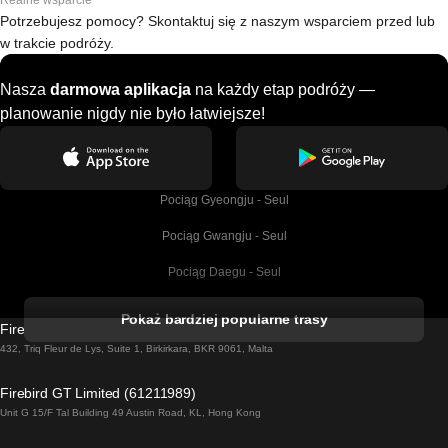
Realne wsparcie
Potrzebujesz pomocy? Skontaktuj się z naszym wsparciem przed lub
w trakcie podróży.
Nasza
darmowa aplikacja
na każdy etap podróży —
planowanie nigdy nie było łatwiejsze!
Pociąg Gyeongju - Seul
Pociąg Gwangju - Seul
Pociąg Daegu - Seul
Pociąg Kork - Dublin
Pokaż bardziej popularne trasy
Firebird GT Limited (OC 1451)
Pociąg Dublin - Galway
432, Triq Fleur de Lys, Suite 1, Birkirkara, BKR 9061, Malta
Pociąg Londyn - Edinburgh
Firebird GT Limited (61211989)
Unit G 15/F Tal Building 49 Austin Road, KL, Hong Kong
Pociąg Rzym - Neapol