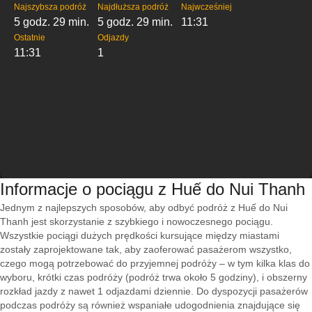
Najszybsza podróż
Najdłuższa podróż
Najwcześniej
5 godz. 29 min.
5 godz. 29 min.
11:31
Ostatnie
Odjazdy
11:31
1
Informacje o pociągu z Huế do Nui Thanh
Jednym z najlepszych sposobów, aby odbyć podróż z Huế do Nui
Thanh jest skorzystanie z szybkiego i nowoczesnego pociągu.
Wszystkie pociągi dużych prędkości kursujące między miastami
zostały zaprojektowane tak, aby zaoferować pasażerom wszystko,
czego mogą potrzebować do przyjemnej podróży – w tym kilka klas do
wyboru, krótki czas podróży (podróż trwa około 5 godziny), i obszerny
rozkład jazdy z nawet 1 odjazdami dziennie. Do dyspozycji pasażerów
podczas podróży są również wspaniałe udogodnienia znajdujące się