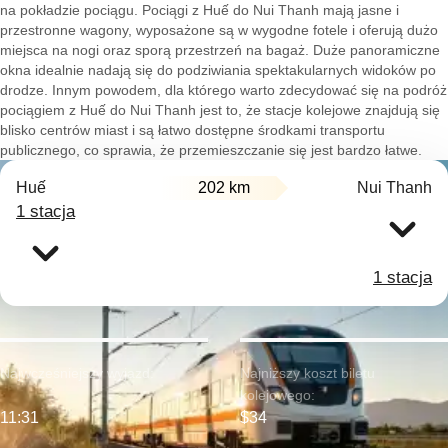
na pokładzie pociągu. Pociągi z Huế do Nui Thanh mają jasne i
przestronne wagony, wyposażone są w wygodne fotele i oferują dużo
miejsca na nogi oraz sporą przestrzeń na bagaż. Duże panoramiczne
okna idealnie nadają się do podziwiania spektakularnych widoków po
drodze. Innym powodem, dla którego warto zdecydować się na podróż
pociągiem z Huế do Nui Thanh jest to, że stacje kolejowe znajdują się
blisko centrów miast i są łatwo dostępne środkami transportu
publicznego, co sprawia, że przemieszczanie się jest bardzo łatwe.
Huế
202 km
Nui Thanh
1 stacja
1 stacja
Najwcześniejszy wyjazd:
Najniższy koszt biletu
kolejowego:
11:31
$34