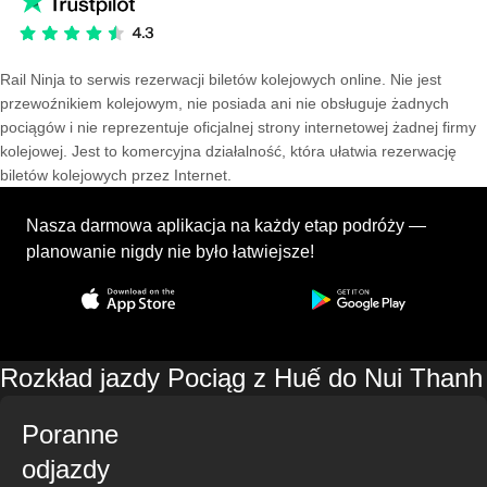
Rail Ninja to serwis rezerwacji biletów kolejowych online. Nie jest
przewoźnikiem kolejowym, nie posiada ani nie obsługuje żadnych
pociągów i nie reprezentuje oficjalnej strony internetowej żadnej firmy
kolejowej. Jest to komercyjna działalność, która ułatwia rezerwację
biletów kolejowych przez Internet.
Nasza darmowa aplikacja na każdy etap podróży —
planowanie nigdy nie było łatwiejsze!
Rozkład jazdy Pociąg z Huế do Nui Thanh
Poranne
odjazdy