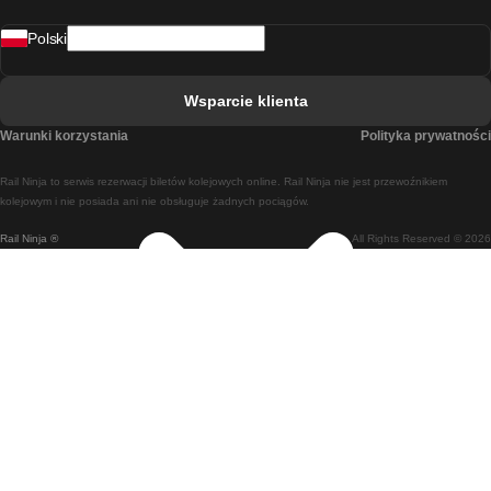
Pociąg Rovaniemi - Helsinki
Polski
Pociąg Lizbona - Lagos
Pociąg Lizbona - Porto
Wsparcie klienta
Pociąg Lizbona - Coimbra
Warunki korzystania
Polityka prywatności
Pociąg Madryt - Malaga
Rail Ninja to serwis rezerwacji biletów kolejowych online. Rail Ninja nie jest przewoźnikiem
Pociąg Madryt - Lizbona
kolejowym i nie posiada ani nie obsługuje żadnych pociągów.
Rail Ninja ®
All Rights Reserved © 2026
Pociąg Madryt - Barcelona
Pociąg Madryt - Alicante
Pociąg Madryt - Sewilla
Pociąg Malaga - Madryt
Pociąg Barcelona - Madryt
Pociąg Barcelona - Sewilla
Pociąg Barcelona - Malaga