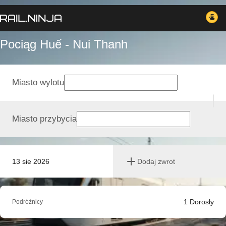
Pociąg Huế - Nui Thanh
Miasto wylotu
Miasto przybycia
13 sie 2026
Dodaj zwrot
1
Dorosły
Podróżnicy