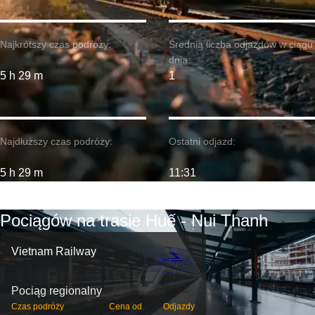
Najkrótszy czas podróży:
Średnia liczba odjazdów w ciągu
dnia:
5 h 29 m
1
Najdłuższy czas podróży:
Ostatni odjazd:
5 h 29 m
11:31
Pociągów na trasie Huế - Nui Thanh
Vietnam Railway
Pociąg regionalny
Czas podróży
Cena od
Odjazdy