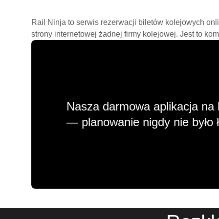
Rail Ninja to serwis rezerwacji biletów kolejowych on
strony internetowej żadnej firmy kolejowej. Jest to ko
Nasza darmowa aplikacja na 
— planowanie nigdy nie było ł