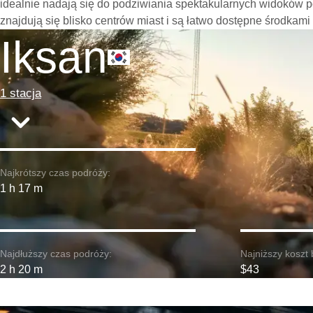
idealnie nadają się do podziwiania spektakularnych widoków p
znajdują się blisko centrów miast i są łatwo dostępne środkami
Iksan
1 stacja
Najkrótszy czas podróży:
1 h 17 m
Najdłuższy czas podróży:
Najniższy koszt 
2 h 20 m
$43