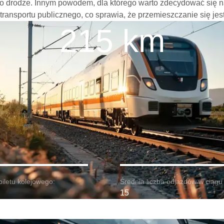
o drodze. Innym powodem, dla którego warto zdecydować się na 
 transportu publicznego, co sprawia, że przemieszczanie się jes
215 km
biletu kolejowego:
Średnia liczba odjazdów w ciągu 
15