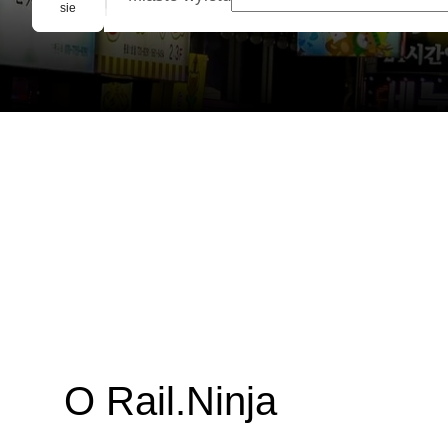
Rezerwacja grupowa
sie
O Rail.Ninja