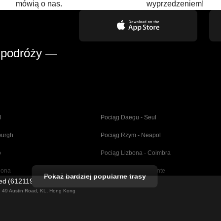
mówią o nas.
wyprzedzeniem!
 podróży —
l
Pociąg Daegu - Seul
burgh
Pociąg Rzym - Neapol
o
Pociąg Lizbona - Coimbra
lona
Pociąg Madryt - Alicante
Pokaż bardziej popularne trasy
ted (61211989)
dryt
Pociąg Barcelona - Sewilla
ng 49 Austin Road, KL, Hong Kong
Pociąg Berlin - Praga