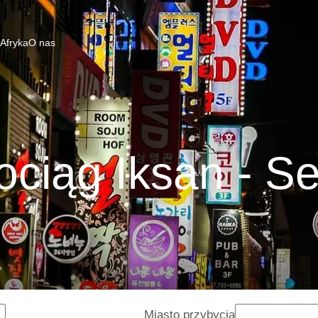
 Afryka
O nas
ociąg Iksan - Se
Miasto przybycia