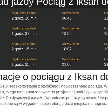
ad jazdy Pociąg z Iksan d
Najdłuższa podróż
Najwcześniej
Os
2 godz. 20 min.
06:45
11
Najdłuższa podróż
Najwcześniej
Os
1 godz. 37 min.
13:59
1
Najdłuższa podróż
Najwcześniej
Os
2 godz. 15 min.
18:07
1
Najdłuższa podróż
Najwcześniej
Os
1 godz. 35 min.
21:06
2
macje o pociągu z Iksan d
Seul jest skorzystanie z szybkiego i nowoczesnego pociągu. W
o, czego mogą potrzebować do przyjemnej podróży – w tym kilka
nnie. Do dyspozycji pasażerów podczas podróży są również wsp
osażone są w wygodne fotele i oferują dużo miejsca na nogi o