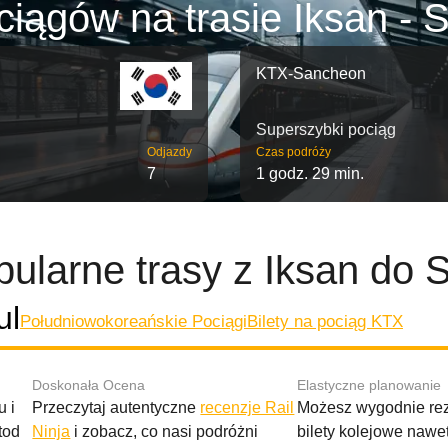
iągów na trasie Iksan - 
KTX-Sancheon
Superszybki pociąg
Odjazdy
Czas podróży
7
1 godz. 29 min.
ularne trasy z Iksan do 
ul
Południowokoreańskie Pociągi
Bilety na pociąg KTX
Doskonała Ocena
Elastyczne planowanie
 i
Przeczytaj autentyczne
recenzje Rail
Możesz wygodnie r
tod
Ninja
i zobacz, co nasi podróżni
bilety kolejowe nawe