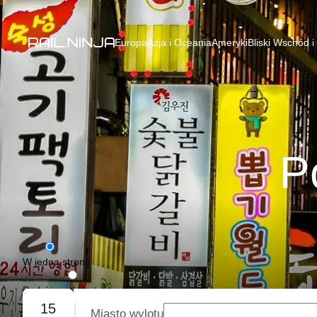
Europa
Azja i Oceania
Ameryki
Bliski Wschód i
P
W jedną stronę
Podróż w obie strony
15
Miasto wylotu