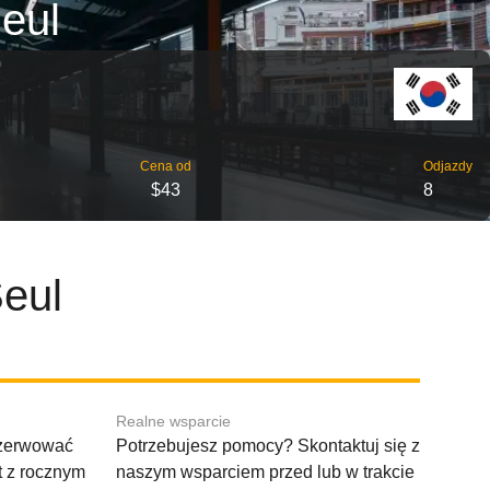
Seul
Cena od
Odjazdy
$43
8
Seul
Realne wsparcie
ezerwować
Potrzebujesz pomocy? Skontaktuj się z
t z rocznym
naszym wsparciem przed lub w trakcie