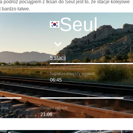
podróż pociągiem z Iksan do Seul jest to, że stacje kolejowe
t bardzo łatwe.
Seul
5 stacji
Najwcześniejszy wyjazd:
06:45
dnia:
Ostatni odjazd:
21:06