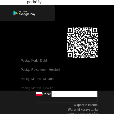
podróży.
Pociąg Kork - Dublin
Pociąg Rovaniemi - Helsinki
Pociąg Madryt - Malaga
Pociąg Madryt - Sewilla
Polski
Pociąg Barcelona - Malaga
Wsparcie klienta
Pociąg Pusan - Cheonan(Asan)
Warunki korzystania