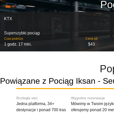
Poc
KTX
Superszybki pociąg
Czas podróży
Cena od
1 godz. 17 min.
$43
Pop
Powiązane z Pociąg Iksan - Se
Rozległa sieć
Wygodne rezerwacje
Jedna platforma, 34+
Mówimy w Twoim języku
destynacje i ponad 700 tras
oferujemy ponad 20 me