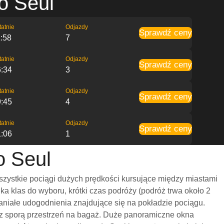
o Seul
tatnie
Odjazdy
Sprawdź ceny
:58
7
tatnie
Odjazdy
Sprawdź ceny
6:34
3
tatnie
Odjazdy
Sprawdź ceny
9:45
4
tatnie
Odjazdy
Sprawdź ceny
1:06
1
o Seul
szystkie pociągi dużych prędkości kursujące między miastami
 klas do wyboru, krótki czas podróży (podróż trwa około 2
aniałe udogodnienia znajdujące się na pokładzie pociągu.
raz sporą przestrzeń na bagaż. Duże panoramiczne okna