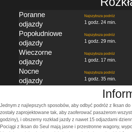
Rozkł
Poranne
Najszybsza podróż
1 godz. 24 min.
odjazdy
Popołudniowe
Najszybsza podróż
1 godz. 29 min.
odjazdy
Wieczorne
Najszybsza podróż
1 godz. 17 min.
odjazdy
Nocne
Najszybsza podróż
1 godz. 35 min.
odjazdy
Infor
Jednym z najlepszych sposobów, aby odbyć podróż z Iksan do 
zostały zaprojektowane tak, aby zaoferować pasażerom wszystk
godziny), i obszerny rozkład jazdy z nawet 15 odjazdami dzie
Pociągi z Iksan do Seul mają jasne i przestronne wagony, wyp