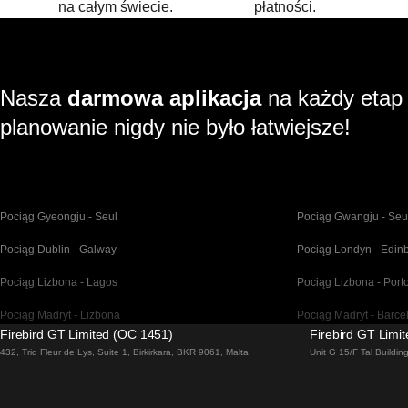
na całym świecie.
płatności.
Nasza
darmowa aplikacja
na każdy etap
planowanie nigdy nie było łatwiejsze!
Pociąg Gyeongju - Seul
Pociąg Gwangju - Seu
Pociąg Dublin - Galway
Pociąg Londyn - Edin
Pociąg Lizbona - Lagos
Pociąg Lizbona - Port
Pociąg Madryt - Lizbona
Pociąg Madryt - Barce
Firebird GT Limited (OC 1451)
Firebird GT Limi
Pociąg Malaga - Madryt
Pociąg Barcelona - Ma
432, Triq Fleur de Lys, Suite 1, Birkirkara, BKR 9061, Malta
Unit G 15/F Tal Buildi
Pociąg Venice - Florencja
Pociąg Venice - Rzym