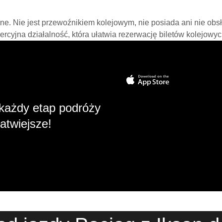
line. Nie jest przewoźnikiem kolejowym, nie posiada ani nie obs
mercyjna działalność, która ułatwia rezerwację biletów kolejowyc
każdy etap podróży
atwiejsze!