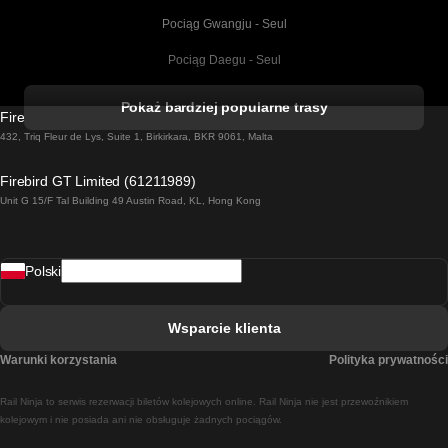
Pociąg Gwangju - Seul
Pociąg Daegu - Seul
Pociąg Kork - Dublin
Pokaż bardziej popularne trasy
Firebird GT Limited (OC 1451)
Pociąg Dublin - Galway
432, Triq Fleur de Lys, Suite 1, Birkirkara, BKR 9061, Malta
Pociąg Londyn - Edinburgh
Firebird GT Limited (61211989)
Unit G 15/F Tal Building 49 Austin Road, KL, Hong Kong
Pociąg Rzym - Neapol
Pociąg Rovaniemi - Helsinki
Polski
Pociąg Lizbona - Lagos
Pociąg Lizbona - Porto
Wsparcie klienta
Pociąg Lizbona - Coimbra
Warunki korzystania
Polityka prywatności
Pociąg Madryt - Malaga
Rail Ninja to serwis rezerwacji biletów kolejowych online. Rail Ninja nie jest przewoźnikiem
Pociąg Madryt - Lizbona
kolejowym i nie posiada ani nie obsługuje żadnych pociągów.