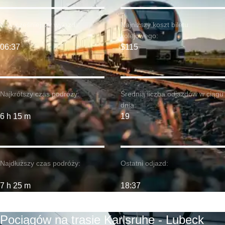
Najwcześniejszy wyjazd:
Najniższy koszt biletu
kolejowego:
06:37
$115
Najkrótszy czas podróży:
Średnia liczba odjazdów w ciągu
dnia:
6 h 15 m
19
Najdłuższy czas podróży:
Ostatni odjazd:
7 h 25 m
18:37
Pociągów na trasie Karlsruhe - Lubeck