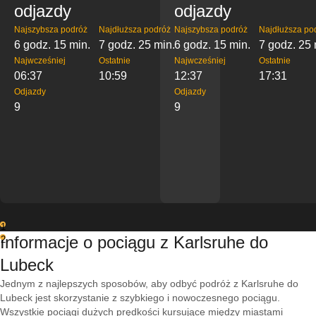
odjazdy
odjazdy
Najszybsza podróż
Najdłuższa podróż
Najszybsza podróż
Najdłuższa po
6 godz. 15 min.
7 godz. 25 min.
6 godz. 15 min.
7 godz. 25 
Najwcześniej
Ostatnie
Najwcześniej
Ostatnie
06:37
10:59
12:37
17:31
Odjazdy
Odjazdy
9
9
1
Informacje o pociągu z Karlsruhe do
2
Lubeck
Jednym z najlepszych sposobów, aby odbyć podróż z Karlsruhe do
Lubeck jest skorzystanie z szybkiego i nowoczesnego pociągu.
Wszystkie pociągi dużych prędkości kursujące między miastami