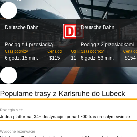
Deutsche Bahn
Deutsche Bahn
Pociąg z 1 przesiadką
Pociąg z 2 przesiadkami
Czas podróży
Cena od
Odjazdy
Czas podróży
Cena o
6 godz. 15 min.
$115
11
6 godz. 53 min.
$154
Popularne trasy z Karlsruhe do Lubeck
Rozległa sieć
Jedna platforma, 34+ destynacje i ponad 700 tras na całym świecie.
Wygodne rezerwacje