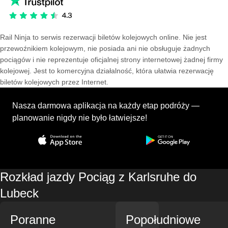
Rail Ninja to serwis rezerwacji biletów kolejowych online. Nie jest
przewoźnikiem kolejowym, nie posiada ani nie obsługuje żadnych
pociągów i nie reprezentuje oficjalnej strony internetowej żadnej firmy
kolejowej. Jest to komercyjna działalność, która ułatwia rezerwację
biletów kolejowych przez Internet.
Nasza darmowa aplikacja na każdy etap podróży —
planowanie nigdy nie było łatwiejsze!
Rozkład jazdy Pociąg z Karlsruhe do
Lubeck
Poranne
Popołudniowe