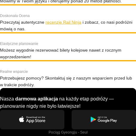
Mówimy w Twoim języku i oferujemy ponad 20 metod płatności.
Doskonała Ocena
Przeczytaj autentyczne
recenzje Rail Ninja
i zobacz, co nasi podróżni
mówią o nas.
Elastyczne planowanie
Możesz wygodnie rezerwować bilety kolejowe nawet z rocznym
wyprzedzeniem!
Realne wsparcie
Potrzebujesz pomocy? Skontaktuj się z naszym wsparciem przed lub
w trakcie podróży.
Nasza
darmowa aplikacja
na każdy etap podróży —
planowanie nigdy nie było łatwiejsze!
Pociąg Gyeongju - Seul