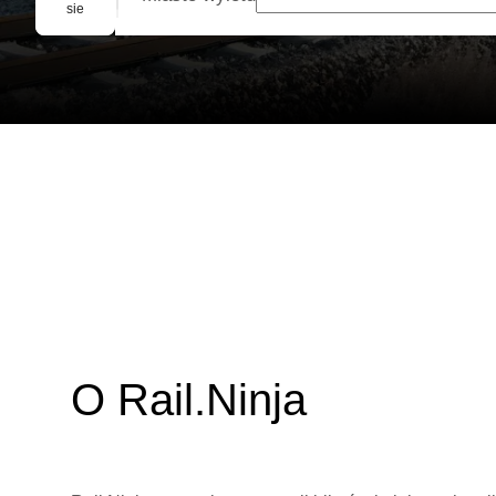
Rezerwacja grupowa
sie
O Rail.Ninja