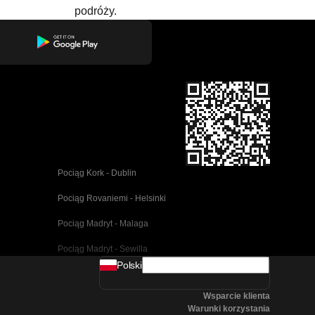
podróży.
Pociąg Kork - Dublin
Pociąg Rovaniemi - Helsinki
Pociąg Madryt - Malaga
Pociąg Madryt - Sewilla
Polski
Pociąg Barcelona - Malaga
Wsparcie klienta
Pociąg Pusan - Cheonan(Asan)
Warunki korzystania