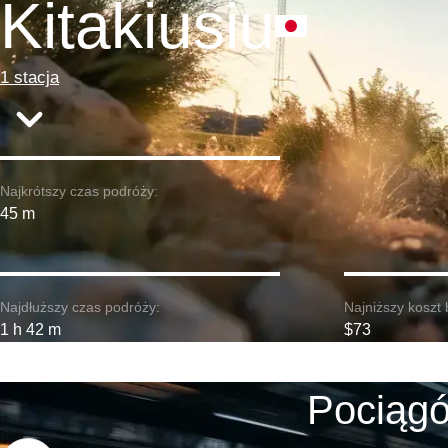
Kitakiusiu
1 stacja
Najkrótszy czas podróży:
45 m
Najdłuższy czas podróży:
Najniższy koszt 
1 h 42 m
$73
Pociągó