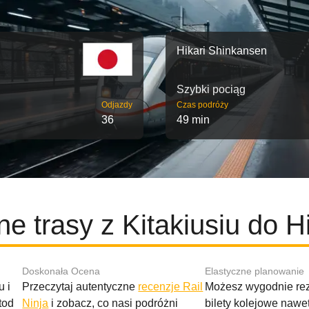
Hikari Shinkansen
Szybki pociąg
Odjazdy
Czas podróży
36
49 min
ne trasy z Kitakiusiu do H
Doskonała Ocena
Elastyczne planowanie
 i
Przeczytaj autentyczne
recenzje Rail
Możesz wygodnie r
tod
Ninja
i zobacz, co nasi podróżni
bilety kolejowe nawe