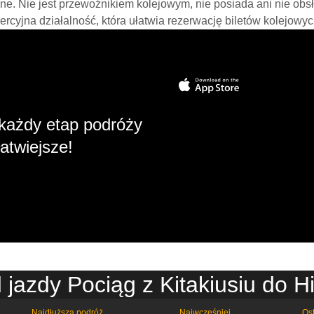
line. Nie jest przewoźnikiem kolejowym, nie posiada ani nie obs
mercyjna działalność, która ułatwia rezerwację biletów kolejowyc
każdy etap podróży
atwiejsze!
 jazdy Pociąg z Kitakiusiu do H
Najdłuższa podróż
Najwcześniej
Ost