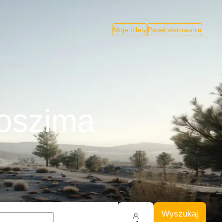
Moje bilety
Panel sterowania
roszima
Wyszukaj