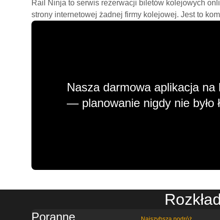
Rail Ninja to serwis rezerwacji biletów kolejowych on
strony internetowej żadnej firmy kolejowej. Jest to ko
Nasza darmowa aplikacja na 
— planowanie nigdy nie było ł
Rozkład
Poranne
Najszybsza podróż