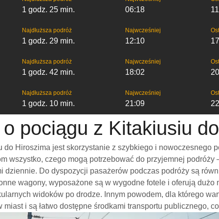
1 godz. 25 min.
06:18
11
Najdłuższa podróż
Najwcześniej
Ost
1 godz. 29 min.
12:10
17
Najdłuższa podróż
Najwcześniej
Ost
1 godz. 42 min.
18:02
20
Najdłuższa podróż
Najwcześniej
Ost
1 godz. 10 min.
21:09
22
 o pociągu z Kitakiusiu d
 do Hiroszima jest skorzystanie z szybkiego i nowoczesnego p
m wszystko, czego mogą potrzebować do przyjemnej podróży – w
ami dziennie. Do dyspozycji pasażerów podczas podróży są rów
tronne wagony, wyposażone są w wygodne fotele i oferują dużo 
kularnych widoków po drodze. Innym powodem, dla którego wart
ów miast i są łatwo dostępne środkami transportu publicznego, c