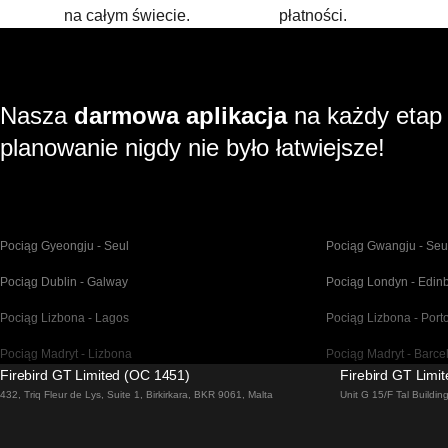
na całym świecie.
płatności.
Nasza
darmowa aplikacja
na każdy etap
planowanie nigdy nie było łatwiejsze!
Pociąg Gyeongju - Seul
Pociąg Gwangju - Seu
Pociąg Dublin - Galway
Pociąg Londyn - Edin
Pociąg Lizbona - Lagos
Pociąg Lizbona - Port
Pociąg Madryt - Lizbona
Pociąg Madryt - Barce
Firebird GT Limited (OC 1451)
Firebird GT Limi
Pociąg Malaga - Madryt
Pociąg Barcelona - Ma
432, Triq Fleur de Lys, Suite 1, Birkirkara, BKR 9061, Malta
Unit G 15/F Tal Buildi
Pociąg Venice - Florencja
Pociąg Venice - Rzym