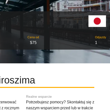
Cena od
Odjazdy
$75
1
iroszima
Realne wsparcie
ezerwować
Potrzebujesz pomocy? Skontaktuj się z
t z rocznym
naszym wsparciem przed lub w trakcie