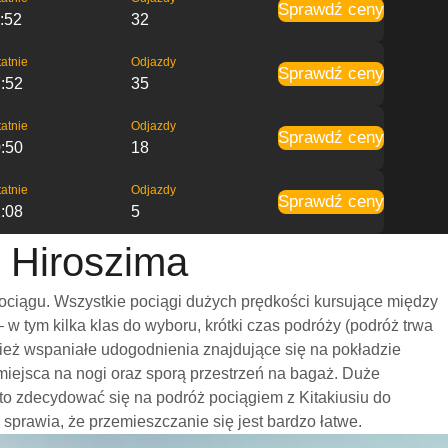
Sprawdź ceny
:52
32
atnie
Odjazdy
Sprawdź ceny
:52
35
atnie
Odjazdy
Sprawdź ceny
:50
18
atnie
Odjazdy
Sprawdź ceny
:08
5
o Hiroszima
ociągu. Wszystkie pociągi dużych prędkości kursujące między
 tym kilka klas do wyboru, krótki czas podróży (podróż trwa
nież wspaniałe udogodnienia znajdujące się na pokładzie
miejsca na nogi oraz sporą przestrzeń na bagaż. Duże
o zdecydować się na podróż pociągiem z Kitakiusiu do
o sprawia, że przemieszczanie się jest bardzo łatwe.