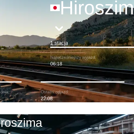
Hiroszi
1 stacja
Najwcześniejszy wyjazd:
06:18
dnia:
Ostatni odjazd:
22:08
iroszima