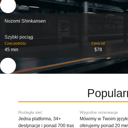
Nozomi Shinkansen
Szybki pociąg
Czas podróży
Cena od
45 min
$78
Popular
Rozległa sieć
Wygodne rezerwacje
Jedna platforma, 34+
Mówimy w Twoim języku
destynacje i ponad 700 tras
oferujemy ponad 20 me