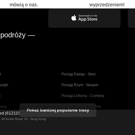
mówią o nas.
wyprzedzeniem!
 podróży —
l
Pociąg Daegu - Seul
burgh
Pociąg Rzym - Neapol
o
Pociąg Lizbona - Coimbra
lona
Pociąg Madryt - Alicante
Pokaż bardziej popularne trasy
ted (61211989)
dryt
Pociąg Barcelona - Sewilla
ng 49 Austin Road, KL, Hong Kong
Pociąg Berlin - Praga