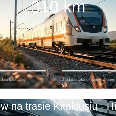
310 km
biletu kolejowego:
Średnia liczba odjazdów w ciągu 
90
w na trasie Kitakiusiu - H