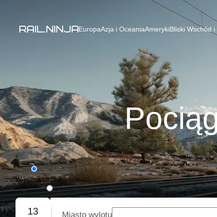
Europa
Azja i Oceania
Ameryki
Bliski Wschód i
Pociąg
W jedną stronę
Podróż w obie strony
13
Miasto wylotu