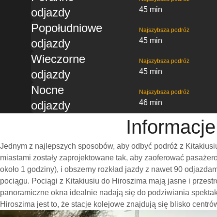
45 min
odjazdy
Popołudniowe
Najszybsza podróż
45 min
odjazdy
Wieczorne
Najszybsza podróż
45 min
odjazdy
Nocne
Najszybsza podróż
46 min
odjazdy
Informacje
Jednym z najlepszych sposobów, aby odbyć podróż z Kitakiusiu
miastami zostały zaprojektowane tak, aby zaoferować pasażero
około 1 godziny), i obszerny rozkład jazdy z nawet 90 odjazd
pociągu. Pociągi z Kitakiusiu do Hiroszima mają jasne i przes
panoramiczne okna idealnie nadają się do podziwiania spekta
Hiroszima jest to, że stacje kolejowe znajdują się blisko centr