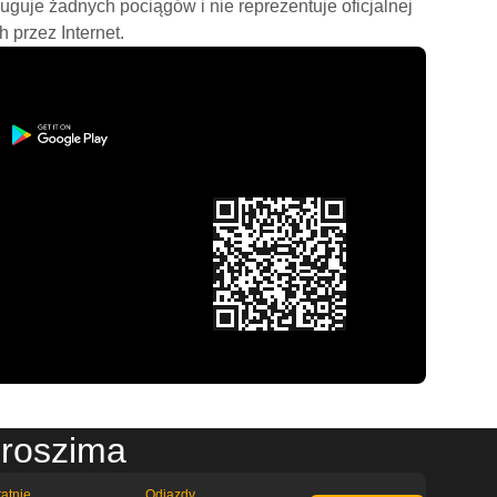
ługuje żadnych pociągów i nie reprezentuje oficjalnej
h przez Internet.
iroszima
atnie
Odjazdy