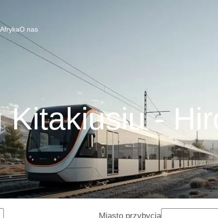
 Afryka
O nas
 Kitakiusiu - Hi
Miasto przybycia