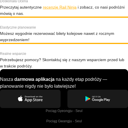
Doskonała Ocena
Przeczytaj autentyczne
recenzje Rail Ninja
i zobacz, co nasi podróżni
mówią o nas.
Elastyczne planowanie
Możesz wygodnie rezerwować bilety kolejowe nawet z rocznym
wyprzedzeniem!
Realne wsparcie
Potrzebujesz pomocy? Skontaktuj się z naszym wsparciem przed lub
w trakcie podróży.
Nasza
darmowa aplikacja
na każdy etap podróży —
planowanie nigdy nie było łatwiejsze!
Pociąg Gyeongju - Seul
Pociąg Gwangju - Seul