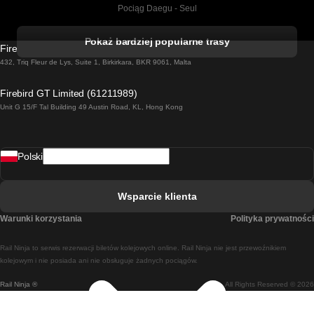
Pociąg Daegu - Seul
Pociąg Kork - Dublin
Pokaż bardziej popularne trasy
Firebird GT Limited (OC 1451)
Pociąg Dublin - Galway
432, Triq Fleur de Lys, Suite 1, Birkirkara, BKR 9061, Malta
Pociąg Londyn - Edinburgh
Firebird GT Limited (61211989)
Unit G 15/F Tal Building 49 Austin Road, KL, Hong Kong
Pociąg Rzym - Neapol
Pociąg Rovaniemi - Helsinki
Polski
Pociąg Lizbona - Lagos
Pociąg Lizbona - Porto
Wsparcie klienta
Pociąg Lizbona - Coimbra
Warunki korzystania
Polityka prywatności
Pociąg Madryt - Malaga
Rail Ninja to serwis rezerwacji biletów kolejowych online. Rail Ninja nie jest przewoźnikiem
Pociąg Madryt - Lizbona
kolejowym i nie posiada ani nie obsługuje żadnych pociągów.
Rail Ninja ®
All Rights Reserved © 2026
Pociąg Madryt - Barcelona
Pociąg Madryt - Alicante