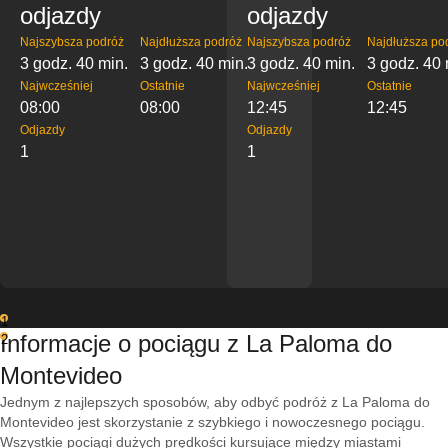
odjazdy
odjazdy
Najszybsza podróż
Najdłuższa podróż
Najszybsza podróż
Najdłuższa po
3 godz. 40 min.
3 godz. 40 min.
3 godz. 40 min.
3 godz. 40 
Najwcześniej
Ostatnie
Najwcześniej
Ostatnie
08:00
08:00
12:45
12:45
Odjazdy
Odjazdy
1
1
1
Informacje o pociągu z La Paloma do
2
Montevideo
Jednym z najlepszych sposobów, aby odbyć podróż z La Paloma do
Montevideo jest skorzystanie z szybkiego i nowoczesnego pociągu.
Wszystkie pociągi dużych prędkości kursujące między miastami