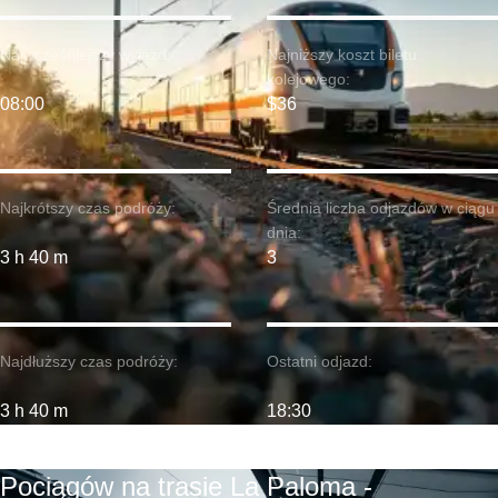
Najwcześniejszy wyjazd:
Najniższy koszt biletu
kolejowego:
08:00
$36
Najkrótszy czas podróży:
Średnia liczba odjazdów w ciągu
dnia:
3 h 40 m
3
Najdłuższy czas podróży:
Ostatni odjazd:
3 h 40 m
18:30
Pociągów na trasie La Paloma -