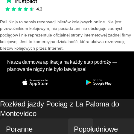
Rail Ninja to serwis rezerwacji biletów kolejowych online. Nie jest
przewoźnikiem kolejowym, nie posiada ani nie obsługuje żadnych
pociągów i nie reprezentuje oficjalnej strony internetowej żadnej firmy
kolejowej. Jest to komercyjna działalność, która ułatwia rezerwację
biletów kolejowych przez Internet.
Nasza darmowa aplikacja na każdy etap podróży —
planowanie nigdy nie było łatwiejsze!
Rozkład jazdy Pociąg z La Paloma do
Montevideo
Poranne
Popołudniowe