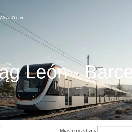
 Afryka
O nas
ąg León - Barc
Miasto przybycia