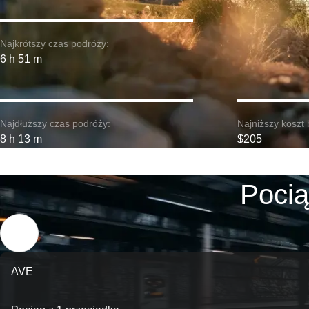
Najkrótszy czas podróży:
6 h 51 m
Najdłuższy czas podróży:
Najniższy koszt 
8 h 13 m
$205
Pocią
AVE