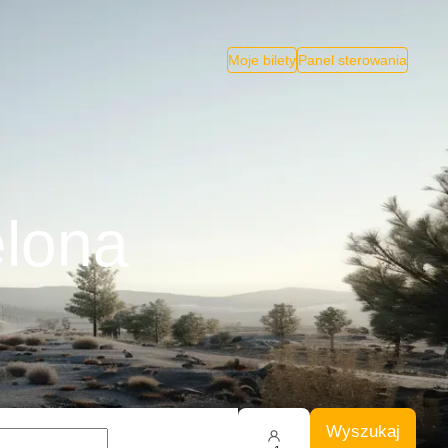
Moje bilety
Panel sterowania
elona
Wyszukaj