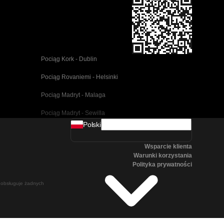
Pociąg Kork - Dublin
Pociąg Rovaniemi - Helsinki
Pociąg Madryt - Malaga
Pociąg Madryt - Sewilla
Polski
Pociąg Barcelona - Malaga
Wsparcie klienta
Pociąg Pusan - Cheonan(Asan)
Warunki korzystania
Polityka prywatności
Pociąg Wiedeń - Salzburg
ie obsługuje żadnych
Pociąg Seul - Pusan
Pociąg Göteborg - Stockholm
Pociąg Salzburg - Wiedeń