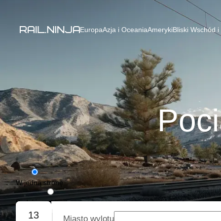
Europa
Azja i Oceania
Ameryki
Bliski Wschód i
Poci
W jedną stronę
Podróż w obie strony
13
Miasto wylotu