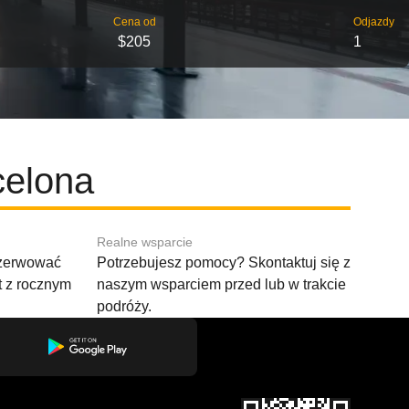
Cena od
Odjazdy
$205
1
celona
Realne wsparcie
ezerwować
Potrzebujesz pomocy? Skontaktuj się z
t z rocznym
naszym wsparciem przed lub w trakcie
podróży.