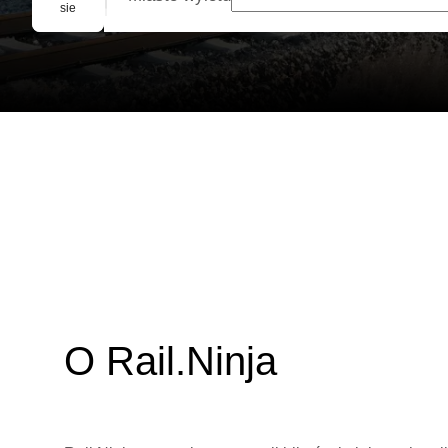
Rezerwacja grupowa
sie
O Rail.Ninja