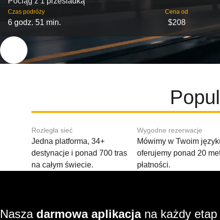
Pociąg z 1 przesiadką
Czas podróży
Cena od
6 godz. 51 min.
$208
Popul
Rozległa sieć
Wygodne rezerwacje
Jedna platforma, 34+
Mówimy w Twoim języku
destynacje i ponad 700 tras
oferujemy ponad 20 me
na całym świecie.
płatności.
Nasza
darmowa aplikacja
na każdy etap