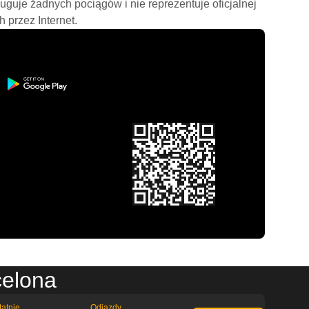
ługuje żadnych pociągów i nie reprezentuje oficjalnej
h przez Internet.
celona
tatnie
Odjazdy