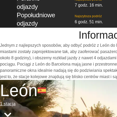
7 godz. 16 min.
odjazdy
Popołudniowe
Najszybsza podróż
6 godz. 51 min.
odjazdy
Informa
Jednym z najlepszych sposobów, aby odbyć podróż z León do B
miastami zostały zaprojektowane tak, aby zaoferować pasażero
około 8 godziny), i obszerny rozkład jazdy z nawet 4 odjazda
pociągu. Pociągi z León do Barcelona mają jasne i przestronn
panoramiczne okna idealnie nadają się do podziwiania spekt
jest to, że stacje kolejowe znajdują się blisko centrów miast i
León
1 stacja