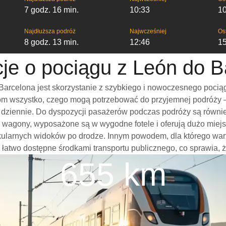
7 godz. 16 min.
10:33
1
Najdłuższa podróż
Najwcześniej
Os
8 godz. 13 min.
12:46
1
cje o pociągu z León do B
arcelona jest skorzystanie z szybkiego i nowoczesnego pociąg
m wszystko, czego mogą potrzebować do przyjemnej podróży – w
mi dziennie. Do dyspozycji pasażerów podczas podróży są równi
e wagony, wyposażone są w wygodne fotele i oferują dużo miejs
akularnych widoków po drodze. Innym powodem, dla którego wa
 są łatwo dostępne środkami transportu publicznego, co sprawia, 
655 km