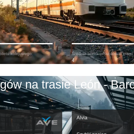
biletu kolejowego:
Średnia liczba odjazdów w ciągu 
4
gów na trasie León - Bar
Alvia