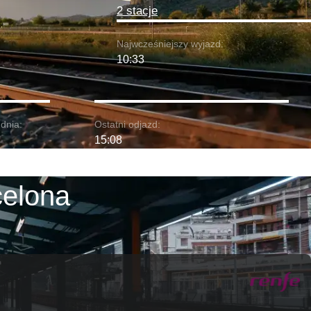
2 stacje
Najwcześniejszy wyjazd:
10:33
dnia:
Ostatni odjazd:
15:08
celona