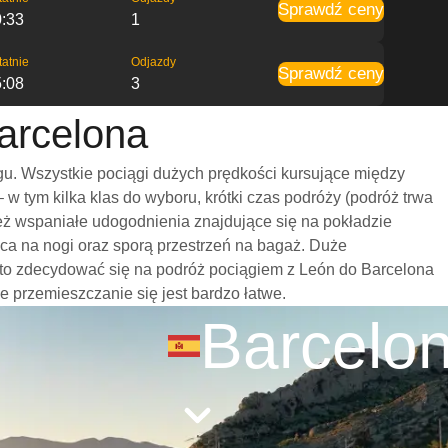
Sprawdź ceny
0:33
1
tatnie
Odjazdy
Sprawdź ceny
5:08
3
arcelona
u. Wszystkie pociągi dużych prędkości kursujące między
 tym kilka klas do wyboru, krótki czas podróży (podróż trwa
eż wspaniałe udogodnienia znajdujące się na pokładzie
ca na nogi oraz sporą przestrzeń na bagaż. Duże
rto zdecydować się na podróż pociągiem z León do Barcelona
że przemieszczanie się jest bardzo łatwe.
Barcelo