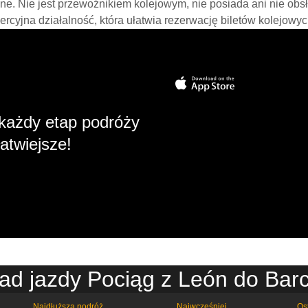
line. Nie jest przewoźnikiem kolejowym, nie posiada ani nie obs
mercyjna działalność, która ułatwia rezerwację biletów kolejowyc
każdy etap podróży
atwiejsze!
ad jazdy Pociąg z León do Bar
Najdłuższa podróż
Najwcześniej
Os