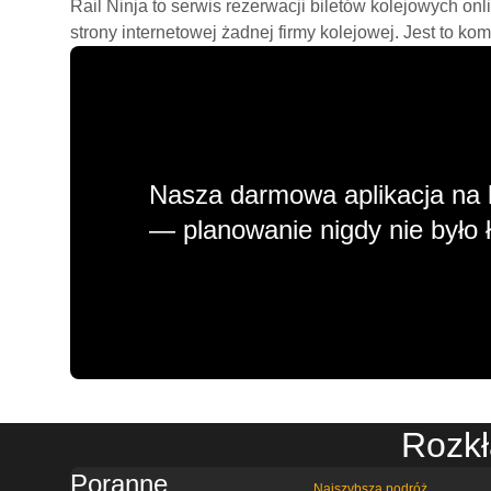
Rail Ninja to serwis rezerwacji biletów kolejowych on
strony internetowej żadnej firmy kolejowej. Jest to ko
Nasza darmowa aplikacja na 
— planowanie nigdy nie było ł
Rozkł
Poranne
Najszybsza podróż