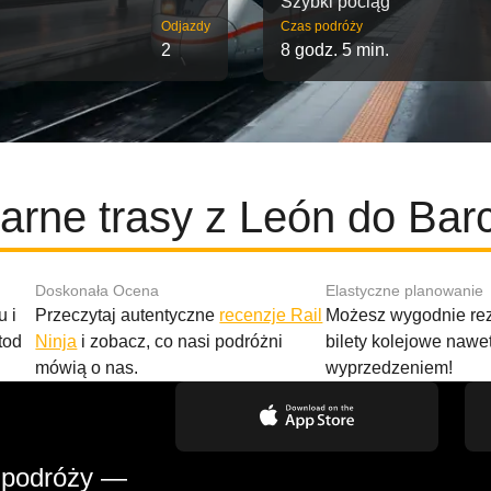
Szybki pociąg
Odjazdy
Czas podróży
2
8 godz. 5 min.
arne trasy z León do Bar
Doskonała Ocena
Elastyczne planowanie
 i
Przeczytaj autentyczne
recenzje Rail
Możesz wygodnie r
tod
Ninja
i zobacz, co nasi podróżni
bilety kolejowe nawe
mówią o nas.
wyprzedzeniem!
 podróży —