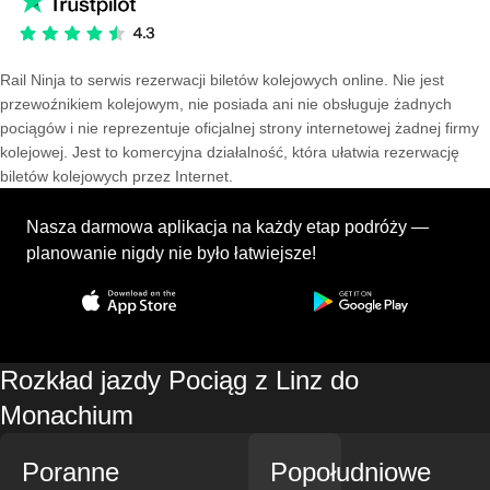
Rail Ninja to serwis rezerwacji biletów kolejowych online. Nie jest
przewoźnikiem kolejowym, nie posiada ani nie obsługuje żadnych
pociągów i nie reprezentuje oficjalnej strony internetowej żadnej firmy
kolejowej. Jest to komercyjna działalność, która ułatwia rezerwację
biletów kolejowych przez Internet.
Nasza darmowa aplikacja na każdy etap podróży —
planowanie nigdy nie było łatwiejsze!
Rozkład jazdy Pociąg z Linz do
Monachium
Poranne
Popołudniowe