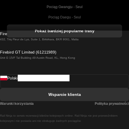
Pociąg Gwangju - Seul
Pociąg Daegu - Seul
Pociąg Kork - Dublin
Pokaż bardziej popularne trasy
Firebird GT Limited (OC 1451)
Pociąg Dublin - Galway
432, Triq Fleur de Lys, Suite 1, Birkirkara, BKR 9061, Malta
Pociąg Londyn - Edinburgh
Firebird GT Limited (61211989)
Unit G 15/F Tal Building 49 Austin Road, KL, Hong Kong
Pociąg Rzym - Neapol
Pociąg Rovaniemi - Helsinki
Polski
Pociąg Lizbona - Lagos
Pociąg Lizbona - Porto
Wsparcie klienta
Pociąg Lizbona - Coimbra
Warunki korzystania
Polityka prywatności
Pociąg Madryt - Malaga
Rail Ninja to serwis rezerwacji biletów kolejowych online. Rail Ninja nie jest przewoźnikiem
Pociąg Madryt - Lizbona
kolejowym i nie posiada ani nie obsługuje żadnych pociągów.