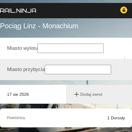
Pociąg Linz - Monachium
Miasto wylotu
Miasto przybycia
17 sie 2026
Dodaj zwrot
1
Dorosły
Podróżnicy