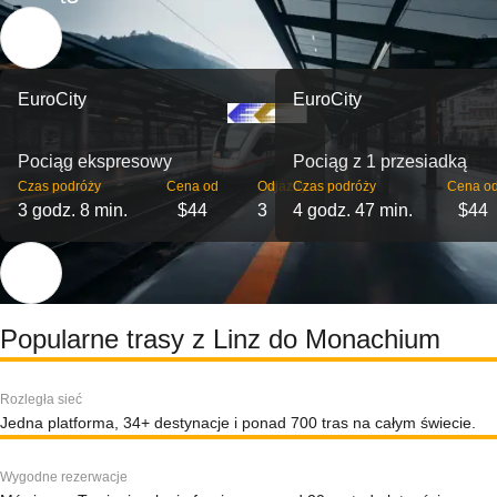
EuroCity
EuroCity
Pociąg ekspresowy
Pociąg z 1 przesiadką
Czas podróży
Cena od
Odjazdy
Czas podróży
Cena o
3 godz. 8 min.
$44
3
4 godz. 47 min.
$44
Popularne trasy z Linz do Monachium
Rozległa sieć
Jedna platforma, 34+ destynacje i ponad 700 tras na całym świecie.
Wygodne rezerwacje