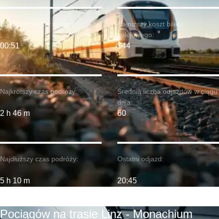
Najwcześniejszy wyjazd:
Najniższy koszt biletu
kolejowego:
00:51
$44
Najkrótszy czas podróży:
Średnia liczba odjazdów w ciągu
dnia:
2 h 46 m
60
Najdłuższy czas podróży:
Ostatni odjazd:
5 h 10 m
20:45
Pociągów na trasie Linz - Monachium