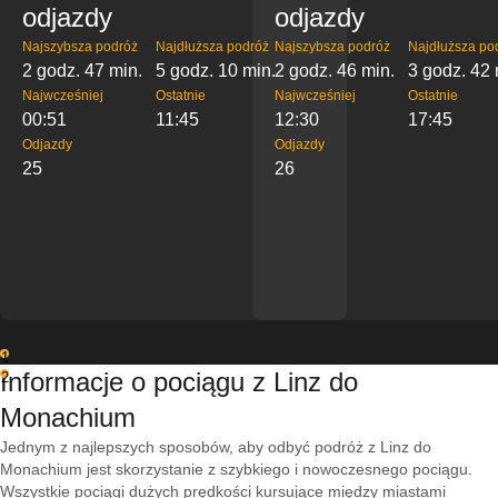
odjazdy
odjazdy
Najszybsza podróż
Najdłuższa podróż
Najszybsza podróż
Najdłuższa po
2 godz. 47 min.
5 godz. 10 min.
2 godz. 46 min.
3 godz. 42 
Najwcześniej
Ostatnie
Najwcześniej
Ostatnie
00:51
11:45
12:30
17:45
Odjazdy
Odjazdy
25
26
1
Informacje o pociągu z Linz do
2
Monachium
Jednym z najlepszych sposobów, aby odbyć podróż z Linz do
Monachium jest skorzystanie z szybkiego i nowoczesnego pociągu.
Wszystkie pociągi dużych prędkości kursujące między miastami