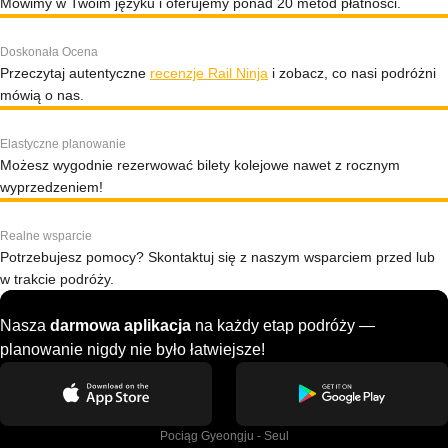
Mówimy w Twoim języku i oferujemy ponad 20 metod płatności.
Doskonała Ocena
Przeczytaj autentyczne
recenzje Rail Ninja
i zobacz, co nasi podróżni
mówią o nas.
Elastyczne planowanie
Możesz wygodnie rezerwować bilety kolejowe nawet z rocznym
wyprzedzeniem!
Realne wsparcie
Potrzebujesz pomocy? Skontaktuj się z naszym wsparciem przed lub
w trakcie podróży.
Nasza
darmowa aplikacja
na każdy etap podróży —
planowanie nigdy nie było łatwiejsze!
Pociąg Gyeongju - Seul