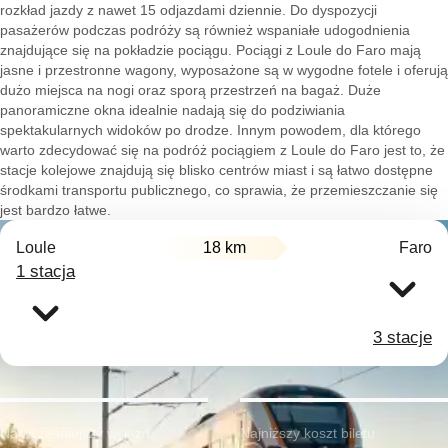
rozkład jazdy z nawet 15 odjazdami dziennie. Do dyspozycji
pasażerów podczas podróży są również wspaniałe udogodnienia
znajdujące się na pokładzie pociągu. Pociągi z Loule do Faro mają
jasne i przestronne wagony, wyposażone są w wygodne fotele i oferują
dużo miejsca na nogi oraz sporą przestrzeń na bagaż. Duże
panoramiczne okna idealnie nadają się do podziwiania
spektakularnych widoków po drodze. Innym powodem, dla którego
warto zdecydować się na podróż pociągiem z Loule do Faro jest to, że
stacje kolejowe znajdują się blisko centrów miast i są łatwo dostępne
środkami transportu publicznego, co sprawia, że przemieszczanie się
jest bardzo łatwe.
Loule
18 km
Faro
1 stacja
3 stacje
Najwcześniejszy wyjazd:
Najniższy koszt biletu