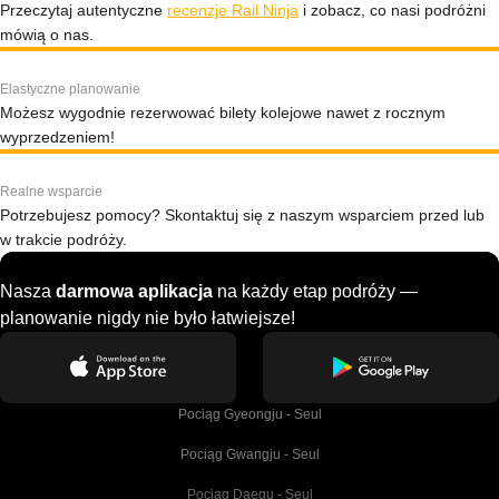
Przeczytaj autentyczne
recenzje Rail Ninja
i zobacz, co nasi podróżni
mówią o nas.
Elastyczne planowanie
Możesz wygodnie rezerwować bilety kolejowe nawet z rocznym
wyprzedzeniem!
Realne wsparcie
Potrzebujesz pomocy? Skontaktuj się z naszym wsparciem przed lub
w trakcie podróży.
Nasza
darmowa aplikacja
na każdy etap podróży —
planowanie nigdy nie było łatwiejsze!
Pociąg Gyeongju - Seul
Pociąg Gwangju - Seul
Pociąg Daegu - Seul