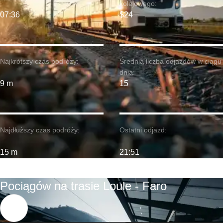
kolejowego:
07:36
$24
Najkrótszy czas podróży:
Średnia liczba odjazdów w ciągu
dnia:
9 m
15
Najdłuższy czas podróży:
Ostatni odjazd:
15 m
21:51
Pociągów na trasie Loule - Faro