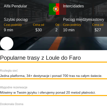
Alfa Pendular
Intercidades
Szybki pociąg
Pociąg międzymiastowy
Czas podróży
Cena od
Odjazdy
Czas podróży
Cena od
9 min
$30
2
10 min
$27
Popularne trasy z Loule do Faro
Rozległa sieć
Jedna platforma, 34+ destynacje i ponad 700 tras na całym świecie.
Wygodne rezerwacje
Mówimy w Twoim języku i oferujemy ponad 20 metod płatności.
Doskonała Ocena