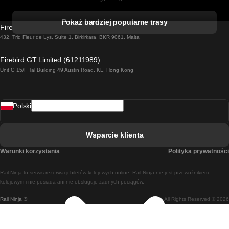
Pociąg Kork - Dublin
Pokaż bardziej popularne trasy
Firebird GT Limited (OC 1451)
Pociąg Dublin - Galway
432, Triq Fleur de Lys, Suite 1, Birkirkara, BKR 9061, Malta
Pociąg Londyn - Edinburgh
Firebird GT Limited (61211989)
Unit G 15/F Tal Building 49 Austin Road, KL, Hong Kong
Pociąg Rzym - Neapol
Pociąg Rovaniemi - Helsinki
Polski
Pociąg Lizbona - Lagos
Pociąg Lizbona - Porto
Wsparcie klienta
Pociąg Lizbona - Coimbra
Warunki korzystania
Polityka prywatności
Pociąg Madryt - Malaga
Rail Ninja to serwis rezerwacji biletów kolejowych online. Rail Ninja nie jest przewoźnikiem
Pociąg Madryt - Lizbona
kolejowym i nie posiada ani nie obsługuje żadnych pociągów.
Rail Ninja ®
All Rights Reserved © 2026
Pociąg Madryt - Barcelona
Pociąg Madryt - Alicante