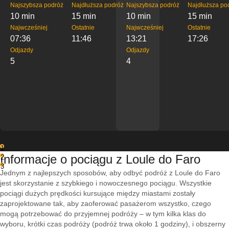
Najszybsza podróż
Najdłuższa podróż
Najszybsza podróż
Najdłuższa po
10 min
15 min
10 min
15 min
Najwcześniej
Ostatnie
Najwcześniej
Ostatnie
07:36
11:46
13:21
17:26
Odjazdy
Odjazdy
5
4
1
Informacje o pociągu z Loule do Faro
2
3
Jednym z najlepszych sposobów, aby odbyć podróż z Loule do Faro
jest skorzystanie z szybkiego i nowoczesnego pociągu. Wszystkie
pociągi dużych prędkości kursujące między miastami zostały
zaprojektowane tak, aby zaoferować pasażerom wszystko, czego
mogą potrzebować do przyjemnej podróży – w tym kilka klas do
wyboru, krótki czas podróży (podróż trwa około 1 godziny), i obszerny