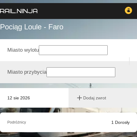
Pociąg Loule - Faro
Miasto wylotu
Miasto przybycia
12 sie 2026
Dodaj zwrot
1
Dorosły
Podróżnicy