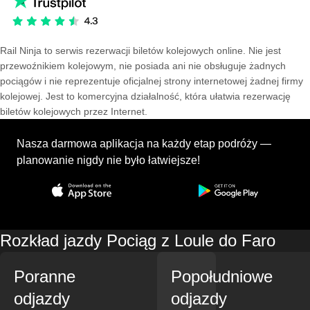
Rail Ninja to serwis rezerwacji biletów kolejowych online. Nie jest
przewoźnikiem kolejowym, nie posiada ani nie obsługuje żadnych
pociągów i nie reprezentuje oficjalnej strony internetowej żadnej firmy
kolejowej. Jest to komercyjna działalność, która ułatwia rezerwację
biletów kolejowych przez Internet.
Nasza darmowa aplikacja na każdy etap podróży —
planowanie nigdy nie było łatwiejsze!
Rozkład jazdy Pociąg z Loule do Faro
Poranne
Popołudniowe
odjazdy
odjazdy