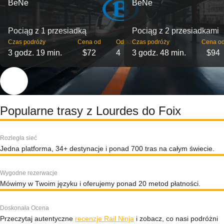
BeNe
BeNe
Pociąg z 1 przesiadką
Pociąg z 2 przesiadkami
Czas podróży
Cena od
Odjazdy
Czas podróży
Cena o
3 godz. 19 min.
$72
4
3 godz. 48 min.
$94
Popularne trasy z Lourdes do Foix
Rozległa sieć
Jedna platforma, 34+ destynacje i ponad 700 tras na całym świecie.
Wygodne rezerwacje
Mówimy w Twoim języku i oferujemy ponad 20 metod płatności.
Doskonała Ocena
Przeczytaj autentyczne
recenzje Rail Ninja
i zobacz, co nasi podróżni