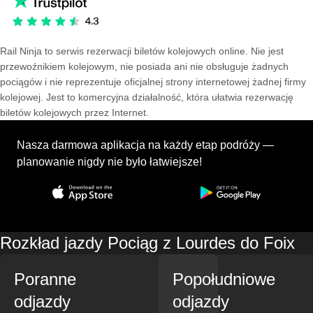
Rail Ninja to serwis rezerwacji biletów kolejowych online. Nie jest
przewoźnikiem kolejowym, nie posiada ani nie obsługuje żadnych
pociągów i nie reprezentuje oficjalnej strony internetowej żadnej firmy
kolejowej. Jest to komercyjna działalność, która ułatwia rezerwację
biletów kolejowych przez Internet.
Nasza darmowa aplikacja na każdy etap podróży —
planowanie nigdy nie było łatwiejsze!
Rozkład jazdy Pociąg z Lourdes do Foix
Poranne
Popołudniowe
odjazdy
odjazdy