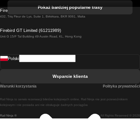
Pociąg Kork - Dublin
Pokaż bardziej popularne trasy
Firebird GT Limited (OC 1451)
Pociąg Dublin - Galway
432, Triq Fleur de Lys, Suite 1, Birkirkara, BKR 9061, Malta
Pociąg Londyn - Edinburgh
Firebird GT Limited (61211989)
Unit G 15/F Tal Building 49 Austin Road, KL, Hong Kong
Pociąg Rzym - Neapol
Pociąg Rovaniemi - Helsinki
Polski
Pociąg Lizbona - Lagos
Pociąg Lizbona - Porto
Wsparcie klienta
Pociąg Lizbona - Coimbra
Warunki korzystania
Polityka prywatności
Pociąg Madryt - Malaga
Rail Ninja to serwis rezerwacji biletów kolejowych online. Rail Ninja nie jest przewoźnikiem
Pociąg Madryt - Lizbona
kolejowym i nie posiada ani nie obsługuje żadnych pociągów.
Rail Ninja ®
All Rights Reserved © 2026
Pociąg Madryt - Barcelona
Pociąg Madryt - Alicante
Pociąg Madryt - Sewilla