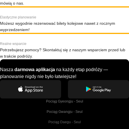
mówią o nas.
Elastyczne planowanie
Możesz wygodnie rezerwować bilety kolejowe nawet z rocznym
wyprzedzeniem!
Realne wsparcie
Potrzebujesz pomocy? Skontaktuj się z naszym wsparciem przed lub
w trakcie podróży.
Nasza
darmowa aplikacja
na każdy etap podróży —
planowanie nigdy nie było łatwiejsze!
Pociąg Gyeongju - Seul
Pociąg Gwangju - Seul
Pociąg Daegu - Seul