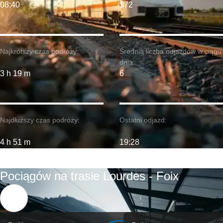
08:40
$72
Najkrótszy czas podróży:
Średnia liczba odjazdów w ciągu
dnia:
3 h 19 m
6
Najdłuższy czas podróży:
Ostatni odjazd:
4 h 51 m
19:28
Pociągów na trasie Lourdes - Foix