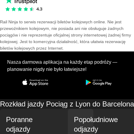
Rail Ninja to serwis rezerwacji biletów kolejowych online. Nie jest
przewoźnikiem kolejowym, nie posiada ani nie obsługuje żadnych
pociągów i nie reprezentuje oficjalnej strony internetowej żadnej firmy
kolejowej. Jest to komercyjna działalność, która ułatwia rezerwację
biletów kolejowych przez Internet.
Nasza darmowa aplikacja na każdy etap podróży —
planowanie nigdy nie było łatwiejsze!
Rozkład jazdy Pociąg z Lyon do Barcelona
Poranne
Popołudniowe
odjazdy
odjazdy