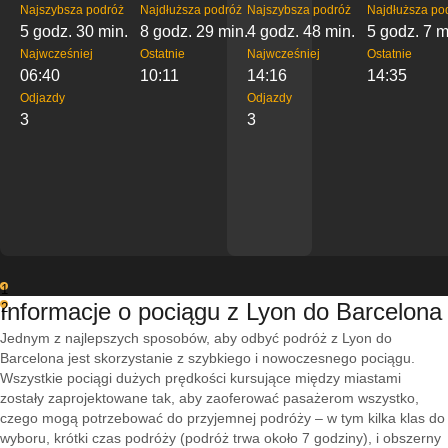
Najszybsza podróż
Najdłuższa podróż
Najszybsza podróż
Najdłuższa po
5 godz. 30 min.
8 godz. 29 min.
4 godz. 48 min.
5 godz. 7 m
Najwcześniej
Ostatnie
Najwcześniej
Ostatnie
06:40
10:11
14:16
14:35
Odjazdy
Odjazdy
3
3
1
Informacje o pociągu z Lyon do Barcelona
2
Jednym z najlepszych sposobów, aby odbyć podróż z Lyon do
Barcelona jest skorzystanie z szybkiego i nowoczesnego pociągu.
Wszystkie pociągi dużych prędkości kursujące między miastami
zostały zaprojektowane tak, aby zaoferować pasażerom wszystko,
czego mogą potrzebować do przyjemnej podróży – w tym kilka klas do
wyboru, krótki czas podróży (podróż trwa około 7 godziny), i obszerny