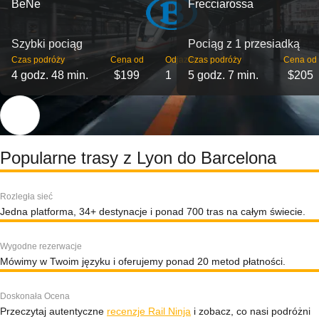
BeNe
Frecciarossa
Szybki pociąg
Pociąg z 1 przesiadką
Czas podróży
Cena od
Odjazdy
Czas podróży
Cena od
4 godz. 48 min.
$199
1
5 godz. 7 min.
$205
Popularne trasy z Lyon do Barcelona
Rozległa sieć
Jedna platforma, 34+ destynacje i ponad 700 tras na całym świecie.
Wygodne rezerwacje
Mówimy w Twoim języku i oferujemy ponad 20 metod płatności.
Doskonała Ocena
Przeczytaj autentyczne
recenzje Rail Ninja
i zobacz, co nasi podróżni