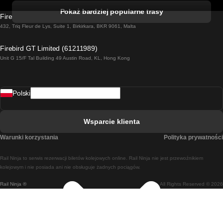
Pociąg Kork - Dublin
Pokaż bardziej popularne trasy
Firebird GT Limited (OC 1451)
Pociąg Dublin - Galway
432, Triq Fleur de Lys, Suite 1, Birkirkara, BKR 9061, Malta
Pociąg Londyn - Edinburgh
Firebird GT Limited (61211989)
Unit G 15/F Tal Building 49 Austin Road, KL, Hong Kong
Pociąg Rzym - Neapol
Pociąg Rovaniemi - Helsinki
Polski
Pociąg Lizbona - Lagos
Pociąg Lizbona - Porto
Wsparcie klienta
Pociąg Lizbona - Coimbra
Warunki korzystania
Polityka prywatności
Pociąg Madryt - Malaga
Rail Ninja to serwis rezerwacji biletów kolejowych online. Rail Ninja nie jest przewoźnikiem
Pociąg Madryt - Lizbona
kolejowym i nie posiada ani nie obsługuje żadnych pociągów.
Rail Ninja ®
All Rights Reserved © 2026
Pociąg Madryt - Barcelona
Pociąg Madryt - Alicante
Pociąg Madryt - Sewilla