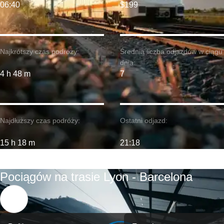
06:40
$199
Najkrótszy czas podróży:
Średnia liczba odjazdów w ciągu
dnia:
4 h 48 m
7
Najdłuższy czas podróży:
Ostatni odjazd:
15 h 18 m
21:18
Pociągów na trasie Lyon - Barcelona