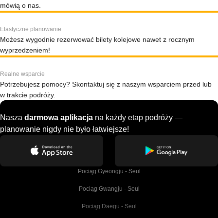
mówią o nas.
Elastyczne planowanie
Możesz wygodnie rezerwować bilety kolejowe nawet z rocznym
wyprzedzeniem!
Realne wsparcie
Potrzebujesz pomocy? Skontaktuj się z naszym wsparciem przed lub
w trakcie podróży.
Nasza
darmowa aplikacja
na każdy etap podróży —
planowanie nigdy nie było łatwiejsze!
Pociąg Gyeongju - Seul
Pociąg Gwangju - Seul
Pociąg Daegu - Seul