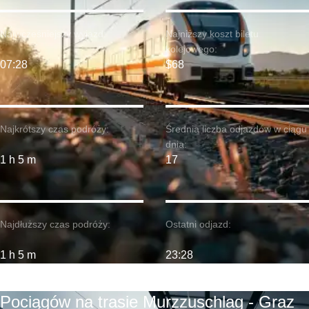
Najwcześniejszy wyjazd:
Najniższy koszt biletu
kolejowego:
07:28
$68
Najkrótszy czas podróży:
Średnia liczba odjazdów w ciągu
dnia:
1 h 5 m
17
Najdłuższy czas podróży:
Ostatni odjazd:
1 h 5 m
23:28
Pociągów na trasie Murzzuschlag - Graz