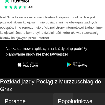
Rail Ninja to serwis rezerwacji biletów kolejowych online. Nie jest
przewoźnikiem kolejowym, nie posiada ani nie obsługuje żadnych
pociągów i nie reprezentuje oficjalnej strony internetowej żadnej firmy
kolejowej. Jest to komercyjna działalność, która ułatwia rezerwację
biletów kolejowych przez Internet.
Nasza darmowa aplikacja na każdy etap podróży —
planowanie nigdy nie było łatwiejsze!
Rozkład jazdy Pociąg z Murzzuschlag do
Graz
Poranne
Popołudniowe