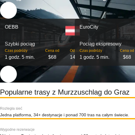
OEBB
EuroCity
Szybki pociąg
Pociąg ekspresowy
Czas podróży
Cena od
Odjazdy
Czas podróży
Cena od
1 godz. 5 min.
$68
14
1 godz. 5 min.
$68
Popularne trasy z Murzzuschlag do Graz
Rozległa sieć
Jedna platforma, 34+ destynacje i ponad 700 tras na całym świecie.
Wygodne rezerwacje