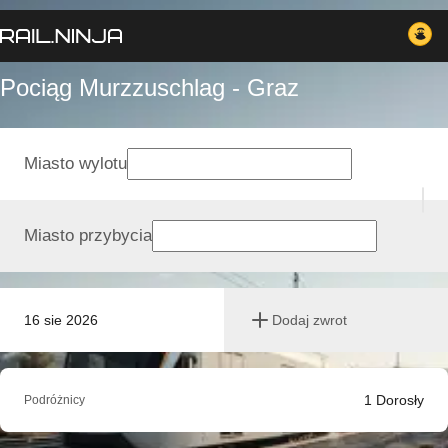
Pociąg Murzzuschlag - Graz
Miasto wylotu
Miasto przybycia
16 sie 2026
Dodaj zwrot
1
Dorosły
Podróżnicy