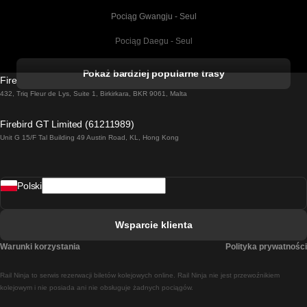
Pociąg Gwangju - Seul
Pociąg Daegu - Seul
Pociąg Kork - Dublin
Pokaż bardziej popularne trasy
Firebird GT Limited (OC 1451)
Pociąg Dublin - Galway
432, Triq Fleur de Lys, Suite 1, Birkirkara, BKR 9061, Malta
Pociąg Londyn - Edinburgh
Firebird GT Limited (61211989)
Unit G 15/F Tal Building 49 Austin Road, KL, Hong Kong
Pociąg Rzym - Neapol
Pociąg Rovaniemi - Helsinki
Polski
Pociąg Lizbona - Lagos
Pociąg Lizbona - Porto
Wsparcie klienta
Pociąg Lizbona - Coimbra
Warunki korzystania
Polityka prywatności
Pociąg Madryt - Malaga
Rail Ninja to serwis rezerwacji biletów kolejowych online. Rail Ninja nie jest przewoźnikiem
Pociąg Madryt - Lizbona
kolejowym i nie posiada ani nie obsługuje żadnych pociągów.