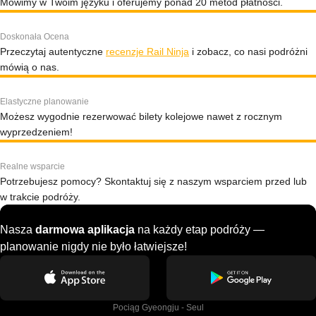
Mówimy w Twoim języku i oferujemy ponad 20 metod płatności.
Doskonała Ocena
Przeczytaj autentyczne
recenzje Rail Ninja
i zobacz, co nasi podróżni
mówią o nas.
Elastyczne planowanie
Możesz wygodnie rezerwować bilety kolejowe nawet z rocznym
wyprzedzeniem!
Realne wsparcie
Potrzebujesz pomocy? Skontaktuj się z naszym wsparciem przed lub
w trakcie podróży.
Nasza
darmowa aplikacja
na każdy etap podróży —
planowanie nigdy nie było łatwiejsze!
Pociąg Gyeongju - Seul