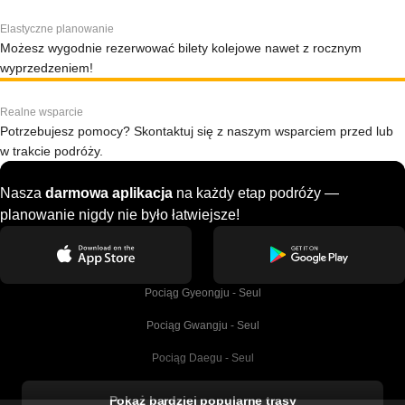
Elastyczne planowanie
Możesz wygodnie rezerwować bilety kolejowe nawet z rocznym
wyprzedzeniem!
Realne wsparcie
Potrzebujesz pomocy? Skontaktuj się z naszym wsparciem przed lub
w trakcie podróży.
Nasza
darmowa aplikacja
na każdy etap podróży —
planowanie nigdy nie było łatwiejsze!
Pociąg Gyeongju - Seul
Pociąg Gwangju - Seul
Pociąg Daegu - Seul
Pociąg Kork - Dublin
Pokaż bardziej popularne trasy