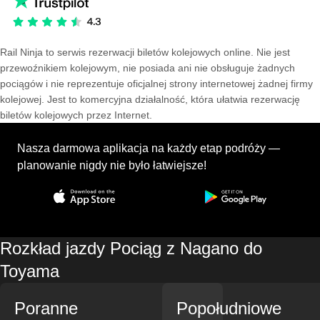
Rail Ninja to serwis rezerwacji biletów kolejowych online. Nie jest
przewoźnikiem kolejowym, nie posiada ani nie obsługuje żadnych
pociągów i nie reprezentuje oficjalnej strony internetowej żadnej firmy
kolejowej. Jest to komercyjna działalność, która ułatwia rezerwację
biletów kolejowych przez Internet.
Nasza darmowa aplikacja na każdy etap podróży —
planowanie nigdy nie było łatwiejsze!
Rozkład jazdy Pociąg z Nagano do
Toyama
Poranne
Popołudniowe