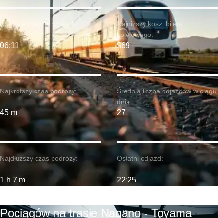
Najwcześniejszy wyjazd:
Najniższy koszt biletu
kolejowego:
06:11
$69
Najkrótszy czas podróży:
Średnia liczba odjazdów w ciągu
dnia:
45 m
27
Najdłuższy czas podróży:
Ostatni odjazd:
1 h 7 m
22:25
Pociągów na trasie Nagano - Toyama