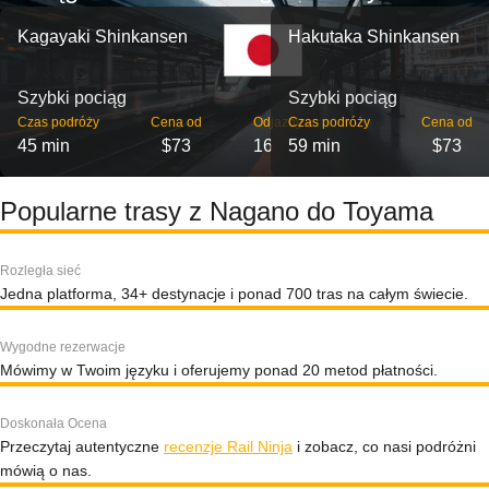
Kagayaki Shinkansen
Hakutaka Shinkansen
Szybki pociąg
Szybki pociąg
Czas podróży
Cena od
Odjazdy
Czas podróży
Cena od
45 min
$73
16
59 min
$73
Popularne trasy z Nagano do Toyama
Rozległa sieć
Jedna platforma, 34+ destynacje i ponad 700 tras na całym świecie.
Wygodne rezerwacje
Mówimy w Twoim języku i oferujemy ponad 20 metod płatności.
Doskonała Ocena
Przeczytaj autentyczne
recenzje Rail Ninja
i zobacz, co nasi podróżni
mówią o nas.