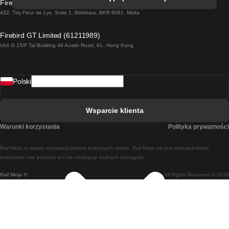
Firebird GT Limited (OC 1451)
Pociąg Dublin - Galway
432, Triq Fleur de Lys, Suite 1, Birkirkara, BKR 9061, Malta
Pociąg Londyn - Edinburgh
Firebird GT Limited (61211989)
Unit G 15/F Tal Building 49 Austin Road, KL, Hong Kong
Pociąg Rzym - Neapol
Pociąg Rovaniemi - Helsinki
Polski
Pociąg Lizbona - Lagos
Pociąg Lizbona - Porto
Wsparcie klienta
Pociąg Lizbona - Coimbra
Warunki korzystania
Polityka prywatności
Pociąg Madryt - Malaga
Rail Ninja to serwis rezerwacji biletów kolejowych online. Rail Ninja nie jest przewoźnikiem
Pociąg Madryt - Lizbona
kolejowym i nie posiada ani nie obsługuje żadnych pociągów.
Rail Ninja ®
All Rights Reserved © 2026
Pociąg Madryt - Barcelona
Pociąg Madryt - Alicante
Pociąg Madryt - Sewilla