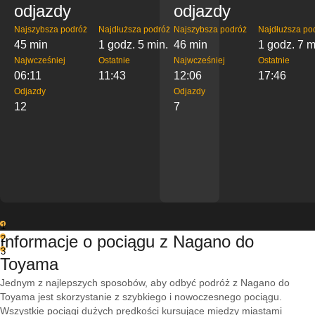
odjazdy
odjazdy
Najszybsza podróż
Najdłuższa podróż
Najszybsza podróż
Najdłuższa po
45 min
1 godz. 5 min.
46 min
1 godz. 7 m
Najwcześniej
Ostatnie
Najwcześniej
Ostatnie
06:11
11:43
12:06
17:46
Odjazdy
Odjazdy
12
7
1
Informacje o pociągu z Nagano do
2
3
Toyama
Jednym z najlepszych sposobów, aby odbyć podróż z Nagano do
Toyama jest skorzystanie z szybkiego i nowoczesnego pociągu.
Wszystkie pociągi dużych prędkości kursujące między miastami