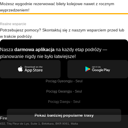
Możesz wygodnie rezerwować bilety kolejowe nawet z rocznym
wyprzedzeniem!
Realne wsparcie
Potrzebujesz pomocy? Skontaktuj się z naszym wsparciem przed lub
w trakcie podróży.
Nasza
darmowa aplikacja
na każdy etap podróży —
planowanie nigdy nie było łatwiejsze!
Pociąg Gyeongju - Seul
Pociąg Gwangju - Seul
Pociąg Daegu - Seul
Pociąg Kork - Dublin
Pokaż bardziej popularne trasy
Firebird GT Limited (OC 1451)
Pociąg Dublin - Galway
432, Triq Fleur de Lys, Suite 1, Birkirkara, BKR 9061, Malta