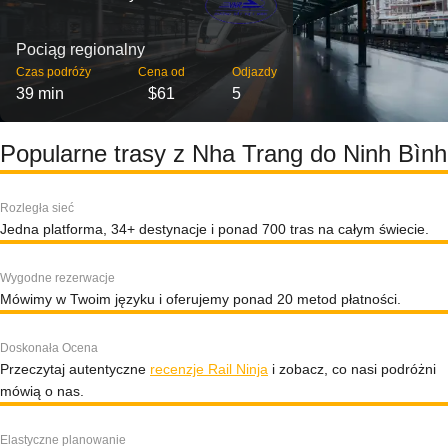
Pociąg regionalny
Czas podróży
Cena od
Odjazdy
39 min
$61
5
Popularne trasy z Nha Trang do Ninh Bình
Rozległa sieć
Jedna platforma, 34+ destynacje i ponad 700 tras na całym świecie.
Wygodne rezerwacje
Mówimy w Twoim języku i oferujemy ponad 20 metod płatności.
Doskonała Ocena
Przeczytaj autentyczne
recenzje Rail Ninja
i zobacz, co nasi podróżni
mówią o nas.
Elastyczne planowanie