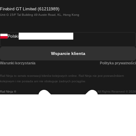
Pociąg Londyn - Edinburgh
Firebird GT Limited (61211989)
Unit G 15/F Tal Building 49 Austin Road, KL, Hong Kong
Pociąg Rzym - Neapol
Pociąg Rovaniemi - Helsinki
Polski
Pociąg Lizbona - Lagos
Pociąg Lizbona - Porto
Wsparcie klienta
Pociąg Lizbona - Coimbra
Warunki korzystania
Polityka prywatności
Pociąg Madryt - Malaga
Rail Ninja to serwis rezerwacji biletów kolejowych online. Rail Ninja nie jest przewoźnikiem
Pociąg Madryt - Lizbona
kolejowym i nie posiada ani nie obsługuje żadnych pociągów.
Rail Ninja ®
All Rights Reserved © 2026
Pociąg Madryt - Barcelona
Pociąg Madryt - Alicante
Pociąg Madryt - Sewilla
Pociąg Malaga - Madryt