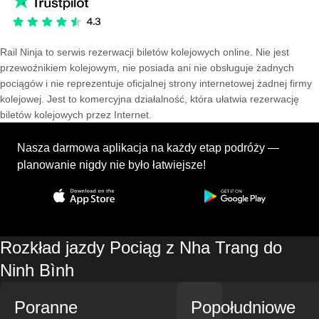
Rail Ninja to serwis rezerwacji biletów kolejowych online. Nie jest
przewoźnikiem kolejowym, nie posiada ani nie obsługuje żadnych
pociągów i nie reprezentuje oficjalnej strony internetowej żadnej firmy
kolejowej. Jest to komercyjna działalność, która ułatwia rezerwację
biletów kolejowych przez Internet.
Nasza darmowa aplikacja na każdy etap podróży —
planowanie nigdy nie było łatwiejsze!
Rozkład jazdy Pociąg z Nha Trang do
Ninh Bình
Poranne
Popołudniowe