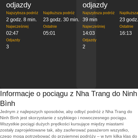
odjazdy
odjazdy
Najszybsza podróż
Najdłuższa podróż
Najszybsza podróż
Najdłuższa
2 godz. 8 min.
23 godz. 30 min.
39 min
23 godz.
Najwcześniej
Ostatnie
Najwcześniej
Ostatnie
02:47
05:01
14:03
16:13
Odjazdy
Odjazdy
3
2
Informacje o pociągu z Nha Trang do Ninh
Bình
Jednym z najlepszych sposobów, aby odbyć podróż z Nha Trang do
Ninh Bình jest skorzystanie z szybkiego i nowoczesnego pociągu.
Wszystkie pociągi dużych prędkości kursujące między miastami
zostały zaprojektowane tak, aby zaoferować pasażerom wszystko,
czego mogą potrzebować do przyjemnej podróży – w tym kilka klas do