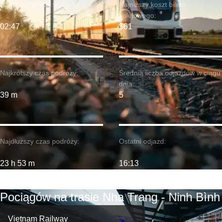
Najwcześniejszy wyjazd:
Najniższy koszt biletu
kolejowego:
02:47
$61
Najkrótszy czas podróży:
Średnia liczba odjazdów w ciągu
dnia:
39 m
5
Najdłuższy czas podróży:
Ostatni odjazd:
23 h 53 m
16:13
Pociągów na trasie Nha Trang - Ninh Bình
Vietnam Railway