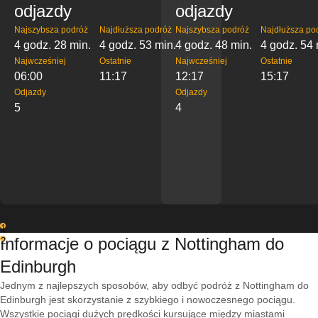
odjazdy
odjazdy
Najszybsza podróż
Najdłuższa podróż
Najszybsza podróż
Najdłuższa po
4 godz. 28 min.
4 godz. 53 min.
4 godz. 48 min.
4 godz. 54 
Najwcześniej
Ostatnie
Najwcześniej
Ostatnie
06:00
11:17
12:17
15:17
Odjazdy
Odjazdy
5
4
1
Informacje o pociągu z Nottingham do
2
Edinburgh
Jednym z najlepszych sposobów, aby odbyć podróż z Nottingham do
Edinburgh jest skorzystanie z szybkiego i nowoczesnego pociągu.
Wszystkie pociągi dużych prędkości kursujące między miastami