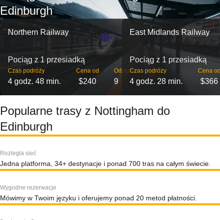
Edinburgh
Northern Railway
East Midlands Railway
Pociąg z 1 przesiadką
Pociąg z 1 przesiadką
Czas podróży
Cena od
Odjazdy
Czas podróży
Cena o
4 godz. 48 min.
$240
9
4 godz. 28 min.
$366
Popularne trasy z Nottingham do
Edinburgh
Rozległa sieć
Jedna platforma, 34+ destynacje i ponad 700 tras na całym świecie.
Wygodne rezerwacje
Mówimy w Twoim języku i oferujemy ponad 20 metod płatności.