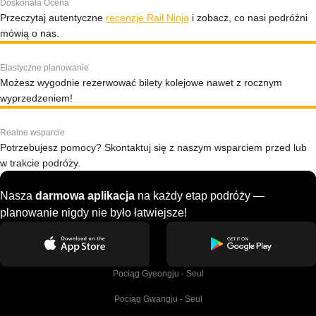
Doskonała Ocena
Przeczytaj autentyczne
recenzje Rail Ninja
i zobacz, co nasi podróżni
mówią o nas.
Elastyczne planowanie
Możesz wygodnie rezerwować bilety kolejowe nawet z rocznym
wyprzedzeniem!
Realne wsparcie
Potrzebujesz pomocy? Skontaktuj się z naszym wsparciem przed lub
w trakcie podróży.
Nasza
darmowa aplikacja
na każdy etap podróży —
planowanie nigdy nie było łatwiejsze!
Pociąg Gyeongju - Seul
Pociąg Gwangju - Seul