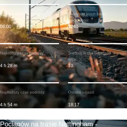
Najwcześniejszy wyjazd:
Najniższy koszt biletu
kolejowego:
06:00
$240
Najkrótszy czas podróży:
Średnia liczba odjazdów w ciągu
dnia:
4 h 28 m
10
Najdłuższy czas podróży:
Ostatni odjazd:
4 h 54 m
18:17
Pociągów na trasie Nottingham -