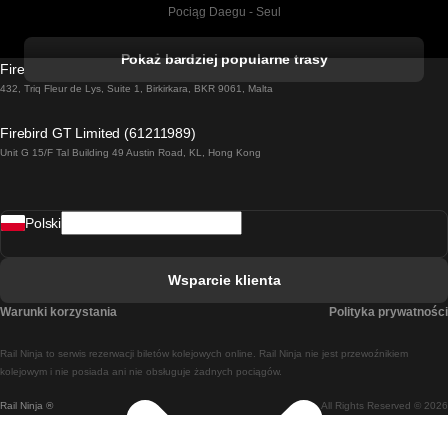
Pociąg Daegu - Seul
Pociąg Kork - Dublin
Pokaż bardziej popularne trasy
Firebird GT Limited (OC 1451)
Pociąg Dublin - Galway
432, Triq Fleur de Lys, Suite 1, Birkirkara, BKR 9061, Malta
Pociąg Londyn - Edinburgh
Firebird GT Limited (61211989)
Unit G 15/F Tal Building 49 Austin Road, KL, Hong Kong
Pociąg Rzym - Neapol
Pociąg Rovaniemi - Helsinki
Polski
Pociąg Lizbona - Lagos
Pociąg Lizbona - Porto
Wsparcie klienta
Pociąg Lizbona - Coimbra
Warunki korzystania
Polityka prywatności
Pociąg Madryt - Malaga
Rail Ninja to serwis rezerwacji biletów kolejowych online. Rail Ninja nie jest przewoźnikiem
Pociąg Madryt - Lizbona
kolejowym i nie posiada ani nie obsługuje żadnych pociągów.
Rail Ninja ®
All Rights Reserved © 2026
Pociąg Madryt - Barcelona
Pociąg Madryt - Alicante