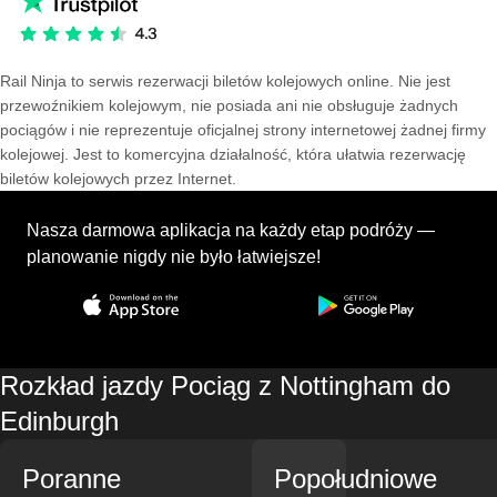
Rail Ninja to serwis rezerwacji biletów kolejowych online. Nie jest
przewoźnikiem kolejowym, nie posiada ani nie obsługuje żadnych
pociągów i nie reprezentuje oficjalnej strony internetowej żadnej firmy
kolejowej. Jest to komercyjna działalność, która ułatwia rezerwację
biletów kolejowych przez Internet.
Nasza darmowa aplikacja na każdy etap podróży —
planowanie nigdy nie było łatwiejsze!
Rozkład jazdy Pociąg z Nottingham do
Edinburgh
Poranne
Popołudniowe