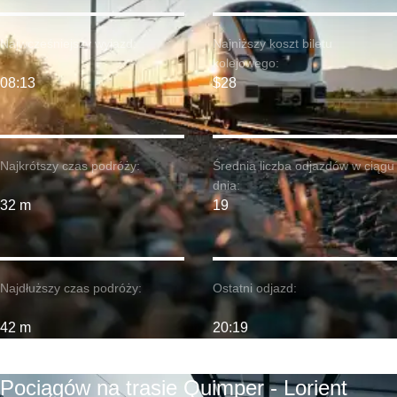
Najwcześniejszy wyjazd:
Najniższy koszt biletu
kolejowego:
08:13
$28
Najkrótszy czas podróży:
Średnia liczba odjazdów w ciągu
dnia:
32 m
19
Najdłuższy czas podróży:
Ostatni odjazd:
42 m
20:19
Pociągów na trasie Quimper - Lorient