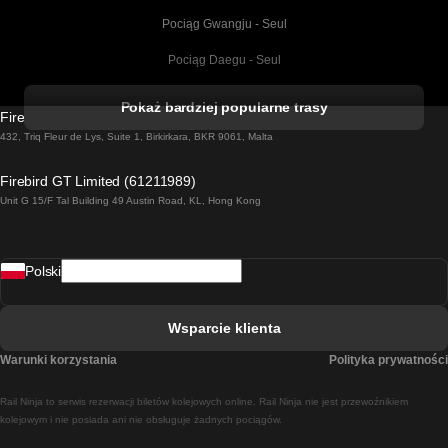
Pociąg Gwangju - Seul
Pociąg Daegu - Seul
Pociąg Kork - Dublin
Pokaż bardziej popularne trasy
Firebird GT Limited (OC 1451)
Pociąg Dublin - Galway
432, Triq Fleur de Lys, Suite 1, Birkirkara, BKR 9061, Malta
Pociąg Londyn - Edinburgh
Firebird GT Limited (61211989)
Unit G 15/F Tal Building 49 Austin Road, KL, Hong Kong
Pociąg Rzym - Neapol
Pociąg Rovaniemi - Helsinki
Polski
Pociąg Lizbona - Lagos
Pociąg Lizbona - Porto
Wsparcie klienta
Pociąg Lizbona - Coimbra
Warunki korzystania
Polityka prywatności
Pociąg Madryt - Malaga
Rail Ninja to serwis rezerwacji biletów kolejowych online. Rail Ninja nie jest przewoźnikiem
Pociąg Madryt - Lizbona
kolejowym i nie posiada ani nie obsługuje żadnych pociągów.