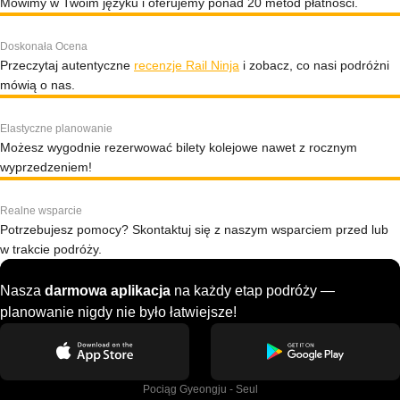
Mówimy w Twoim języku i oferujemy ponad 20 metod płatności.
Doskonała Ocena
Przeczytaj autentyczne
recenzje Rail Ninja
i zobacz, co nasi podróżni
mówią o nas.
Elastyczne planowanie
Możesz wygodnie rezerwować bilety kolejowe nawet z rocznym
wyprzedzeniem!
Realne wsparcie
Potrzebujesz pomocy? Skontaktuj się z naszym wsparciem przed lub
w trakcie podróży.
Nasza
darmowa aplikacja
na każdy etap podróży —
planowanie nigdy nie było łatwiejsze!
Pociąg Gyeongju - Seul