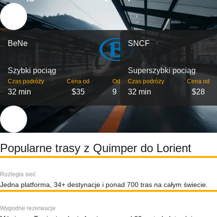
BeNe
SNCF
Szybki pociąg
Superszybki pociąg
Czas podróży
Cena od
Odjazdy
Czas podróży
Cena od
32 min
$35
9
32 min
$28
Popularne trasy z Quimper do Lorient
Rozległa sieć
Jedna platforma, 34+ destynacje i ponad 700 tras na całym świecie.
Wygodne rezerwacje