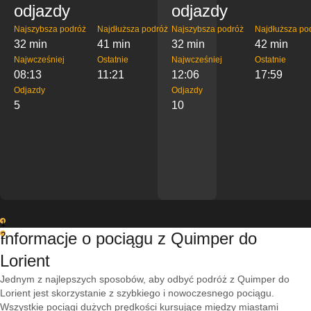
odjazdy
odjazdy
Najszybsza podróż
Najdłuższa podróż
Najszybsza podróż
Najdłuższa po
32 min
41 min
32 min
42 min
Najwcześniej
Ostatnie
Najwcześniej
Ostatnie
08:13
11:21
12:06
17:59
Odjazdy
Odjazdy
5
10
1
Informacje o pociągu z Quimper do
2
Lorient
Jednym z najlepszych sposobów, aby odbyć podróż z Quimper do
Lorient jest skorzystanie z szybkiego i nowoczesnego pociągu.
Wszystkie pociągi dużych prędkości kursujące między miastami