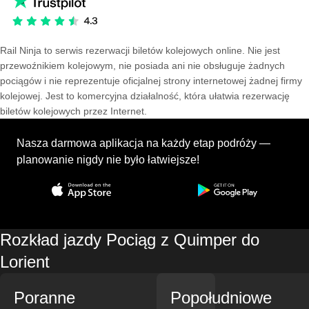
Rail Ninja to serwis rezerwacji biletów kolejowych online. Nie jest
przewoźnikiem kolejowym, nie posiada ani nie obsługuje żadnych
pociągów i nie reprezentuje oficjalnej strony internetowej żadnej firmy
kolejowej. Jest to komercyjna działalność, która ułatwia rezerwację
biletów kolejowych przez Internet.
Nasza darmowa aplikacja na każdy etap podróży —
planowanie nigdy nie było łatwiejsze!
Rozkład jazdy Pociąg z Quimper do
Lorient
Poranne
Popołudniowe