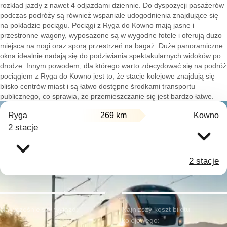
rozkład jazdy z nawet 4 odjazdami dziennie. Do dyspozycji pasażerów
podczas podróży są również wspaniałe udogodnienia znajdujące się
na pokładzie pociągu. Pociągi z Ryga do Kowno mają jasne i
przestronne wagony, wyposażone są w wygodne fotele i oferują dużo
miejsca na nogi oraz sporą przestrzeń na bagaż. Duże panoramiczne
okna idealnie nadają się do podziwiania spektakularnych widoków po
drodze. Innym powodem, dla którego warto zdecydować się na podróż
pociągiem z Ryga do Kowno jest to, że stacje kolejowe znajdują się
blisko centrów miast i są łatwo dostępne środkami transportu
publicznego, co sprawia, że przemieszczanie się jest bardzo łatwe.
Ryga
269 km
Kowno
2 stacje
2 stacje
Najwcześniejszy wyjazd:
Najniższy koszt biletu
kolejowego: