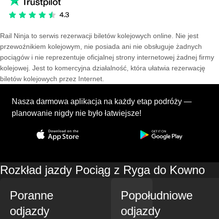
Rail Ninja to serwis rezerwacji biletów kolejowych online. Nie jest
przewoźnikiem kolejowym, nie posiada ani nie obsługuje żadnych
pociągów i nie reprezentuje oficjalnej strony internetowej żadnej firmy
kolejowej. Jest to komercyjna działalność, która ułatwia rezerwację
biletów kolejowych przez Internet.
Nasza darmowa aplikacja na każdy etap podróży —
planowanie nigdy nie było łatwiejsze!
Rozkład jazdy Pociąg z Ryga do Kowno
Poranne
Popołudniowe
odjazdy
odjazdy