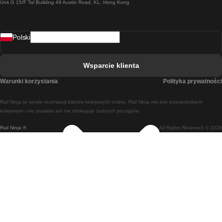
Unit G 15/F Tal Building 49 Austin Road, KL, Hong Kong
Pociąg Rzym - Neapol
Pociąg Rovaniemi - Helsinki
Polski
Pociąg Lizbona - Lagos
Pociąg Lizbona - Porto
Wsparcie klienta
Pociąg Lizbona - Coimbra
Warunki korzystania
Polityka prywatności
Pociąg Madryt - Malaga
Rail Ninja to serwis rezerwacji biletów kolejowych online. Rail Ninja nie jest przewoźnikiem
Pociąg Madryt - Lizbona
kolejowym i nie posiada ani nie obsługuje żadnych pociągów.
Rail Ninja ®
All Rights Reserved © 2026
Pociąg Madryt - Barcelona
Pociąg Madryt - Alicante
Pociąg Madryt - Sewilla
Pociąg Malaga - Madryt
Pociąg Barcelona - Madryt
Pociąg Barcelona - Sewilla