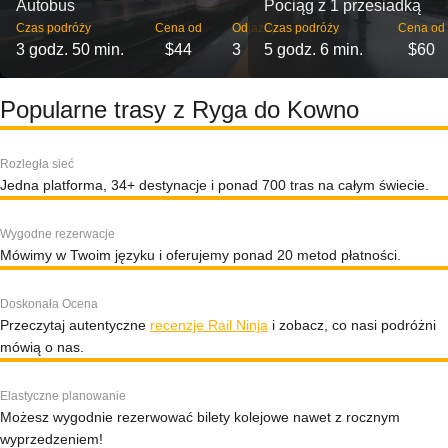
Autobus
Pociąg z 1 przesiadką
Czas podróży
Cena od
Odjazdy
Czas podróży
Cena od
3 godz. 50 min.
$44
3
5 godz. 6 min.
$60
Popularne trasy z Ryga do Kowno
Rozległa sieć
Jedna platforma, 34+ destynacje i ponad 700 tras na całym świecie.
Wygodne rezerwacje
Mówimy w Twoim języku i oferujemy ponad 20 metod płatności.
Doskonała Ocena
Przeczytaj autentyczne
recenzje Rail Ninja
i zobacz, co nasi podróżni
mówią o nas.
Elastyczne planowanie
Możesz wygodnie rezerwować bilety kolejowe nawet z rocznym
wyprzedzeniem!