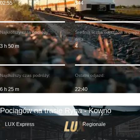
02:55
$44
Najkrótszy czas podróży:
Średnia liczba odjazdów w ciągu
dnia:
3 h 50 m
4
Najdłuższy czas podróży:
Ostatni odjazd:
6 h 25 m
22:40
Pociągów na trasie Ryga - Kowno
LUX Express
Regionale