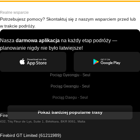
Realne wsparcie
Potrzebujesz pomocy? Skontaktuj się z naszym wsparciem przed lub
w trakcie podróży.
Nasza
darmowa aplikacja
na każdy etap podróży —
planowanie nigdy nie było łatwiejsze!
Pociąg Gyeongju - Seul
Pociąg Gwangju - Seul
Pociąg Daegu - Seul
Pociąg Kork - Dublin
Pokaż bardziej popularne trasy
Firebird GT Limited (OC 1451)
Pociąg Dublin - Galway
432, Triq Fleur de Lys, Suite 1, Birkirkara, BKR 9061, Malta
Pociąg Londyn - Edinburgh
Firebird GT Limited (61211989)