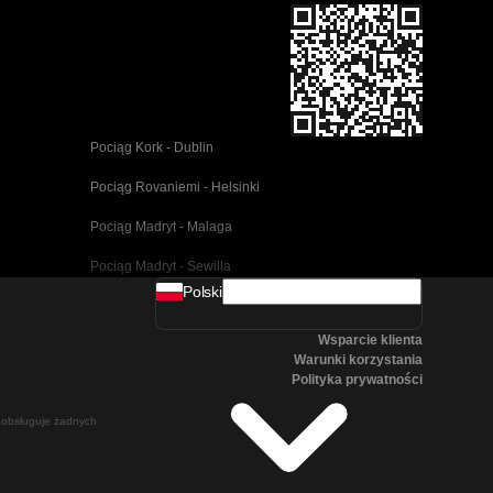
Pociąg Kork - Dublin
Pociąg Rovaniemi - Helsinki
Pociąg Madryt - Malaga
Pociąg Madryt - Sewilla
Polski
Pociąg Barcelona - Malaga
Wsparcie klienta
Pociąg Pusan - Cheonan(Asan)
Warunki korzystania
Polityka prywatności
Pociąg Wiedeń - Salzburg
ie obsługuje żadnych
Pociąg Seul - Pusan
Pociąg Göteborg - Stockholm