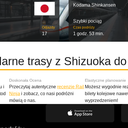
Kodama Shinkansen
Szybki pociąg
Odjazdy
Czas podróży
17
1 godz. 53 min.
arne trasy z Shizuoka do
Doskonała Ocena
Elastyczne planowanie
 i
Przeczytaj autentyczne
recenzje Rail
Możesz wygodnie r
tod
Ninja
i zobacz, co nasi podróżni
bilety kolejowe nawe
mówią o nas.
wyprzedzeniem!