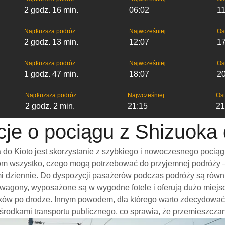
2 godz. 16 min.
06:02
11
Najdłuższa podróż
Najwcześniej
Os
2 godz. 13 min.
12:07
1
Najdłuższa podróż
Najwcześniej
Os
1 godz. 47 min.
18:07
2
Najdłuższa podróż
Najwcześniej
Ost
2 godz. 2 min.
21:15
21
cje o pociągu z Shizuoka 
do Kioto jest skorzystanie z szybkiego i nowoczesnego pociąg
m wszystko, czego mogą potrzebować do przyjemnej podróży – w
ami dziennie. Do dyspozycji pasażerów podczas podróży są rów
e wagony, wyposażone są w wygodne fotele i oferują dużo miej
ków po drodze. Innym powodem, dla którego warto zdecydować si
 środkami transportu publicznego, co sprawia, że przemieszczani