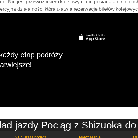
line. Nie jest przewoźnikiem kolejowym, nie posiada ani nie obs
mercyjna działalność, która ułatwia rezerwację biletów kolejowyc
każdy etap podróży
atwiejsze!
ad jazdy Pociąg z Shizuoka do
Najdłuższa podróż
Najwcześniej
Os