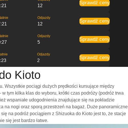
Sprawdź ceny
:21
12
tatnie
Odjazdy
Sprawdź ceny
7:21
12
tatnie
Odjazdy
Sprawdź ceny
0:27
5
atnie
Odjazdy
Sprawdź ceny
:23
2
do Kioto
u. Wszystkie pociągi dużych prędkości kursujące między
 tym kilka klas do wyboru, krótki czas podróży (podróż trwa
nież wspaniałe udogodnienia znajdujące się na pokładzie
sca na nogi oraz sporą przestrzeń na bagaż. Duże panoramiczne
ę na podróż pociągiem z Shizuoka do Kioto jest to, że stacje
e się jest bardzo łatwe.