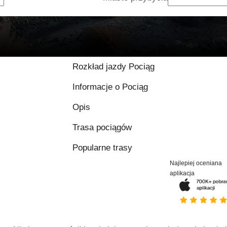
9.2 / 10 na podstawi
Rozkład jazdy Pociąg
Informacje o Pociąg
Opis
Trasa pociągów
Popularne trasy
Najlepiej oceniana
aplikacja