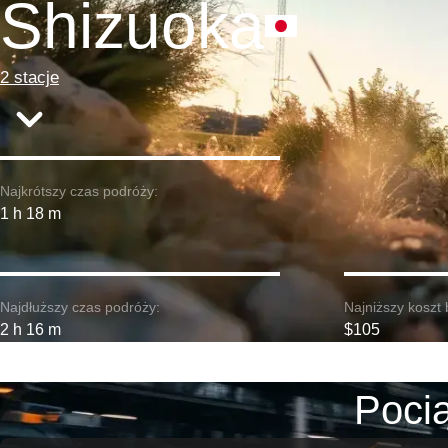
Shizuoka
2 stacje
Najkrótszy czas podróży:
1 h 18 m
Najdłuższy czas podróży:
Najniższy koszt 
2 h 16 m
$105
Pocią