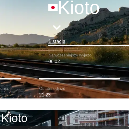
Kioto
1 stacja
Najwcześniejszy wyjazd:
06:02
dnia:
Ostatni odjazd:
21:23
 Kioto