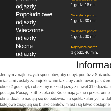
1 godz. 18 min.
odjazdy
Popołudniowe
Najszybsza podróż
1 godz. 30 min.
odjazdy
Wieczorne
Najszybsza podróż
1 godz. 30 min.
odjazdy
Nocne
Najszybsza podróż
1 godz. 46 min.
odjazdy
Informa
Jednym z najlepszych sposobów, aby odbyć podróż z Shizuoka 
miastami zostały zaprojektowane tak, aby zaoferować pasażero
około 2 godziny), i obszerny rozkład jazdy z nawet 31 odjazd
pociągu. Pociągi z Shizuoka do Kioto mają jasne i przestronn
okna idealnie nadają się do podziwiania spektakularnych wido
kolejowe znajdują się blisko centrów miast i są łatwo dostępne