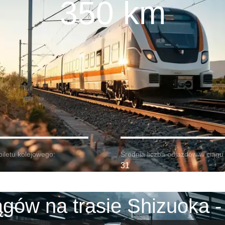
350 km
biletu kolejowego:
Średnia liczba odjazdów w ciągu 
31
gów na trasie Shizuoka -