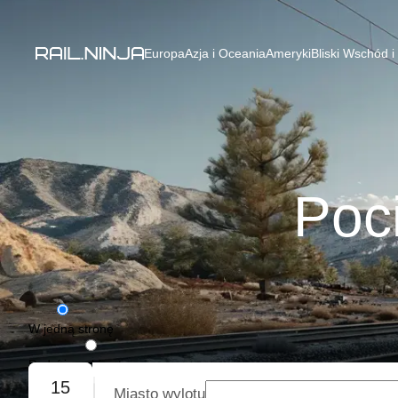
Europa
Azja i Oceania
Ameryki
Bliski Wschód i
Poc
W jedną stronę
Podróż w obie strony
15
Miasto wylotu