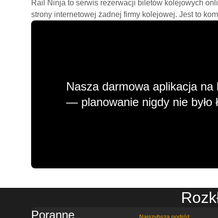
Rail Ninja to serwis rezerwacji biletów kolejowych on
strony internetowej żadnej firmy kolejowej. Jest to ko
Nasza darmowa aplikacja na 
— planowanie nigdy nie było ł
Rozkł
Poranne
Najszybsza podróż