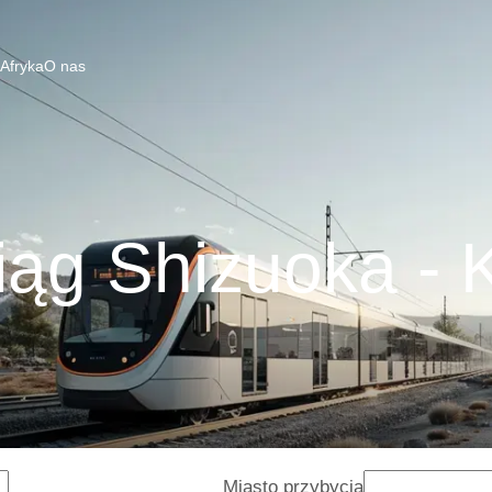
 Afryka
O nas
iąg Shizuoka - K
Miasto przybycia