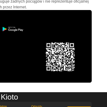
ługuje żadnych pociągów i nie reprezentuje oficjalnej
h przez Internet.
 Kioto
tatnie
Odjazdy