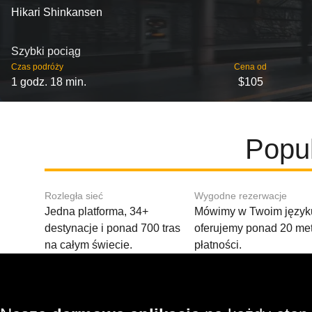
Hikari Shinkansen
Szybki pociąg
Czas podróży
Cena od
1 godz. 18 min.
$105
Popul
Rozległa sieć
Wygodne rezerwacje
Jedna platforma, 34+
Mówimy w Twoim języku
destynacje i ponad 700 tras
oferujemy ponad 20 me
na całym świecie.
płatności.