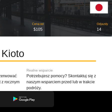
Cena od
Odjazdy
$105
14
 Kioto
Realne wsparcie
ezerwować
Potrzebujesz pomocy? Skontaktuj się z
t z rocznym
naszym wsparciem przed lub w trakcie
podróży.