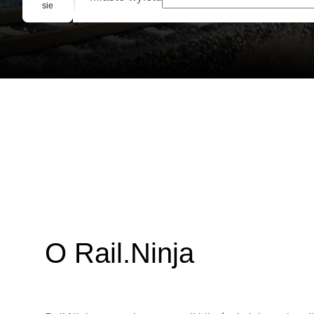
Rezerwacja grupowa
sie
O Rail.Ninja