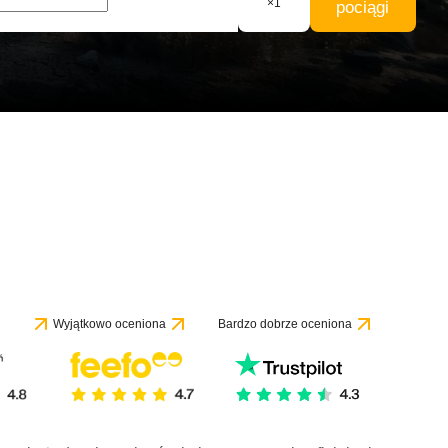
×
1
pociągi
e 1 recenzji
Wyjątkowo oceniona
Bardzo dobrze oceniona