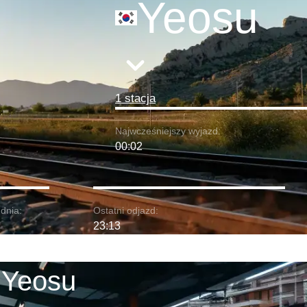
Yeosu
1 stacja
Najwcześniejszy wyjazd:
00:02
dnia:
Ostatni odjazd:
23:13
 Yeosu