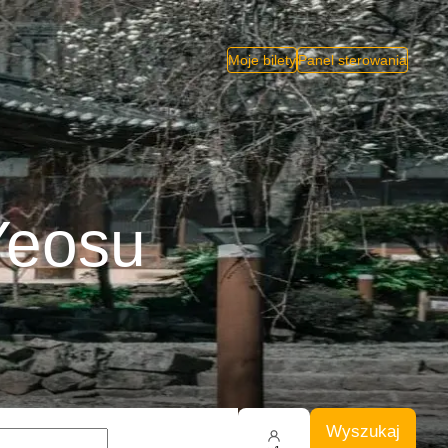
Moje bilety
Panel sterowania
Yeosu
Wyszukaj