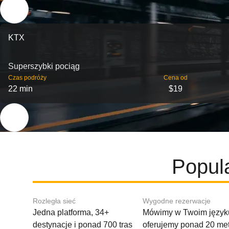
KTX
Superszybki pociąg
Czas podróży
Cena od
22 min
$19
Popul
Rozległa sieć
Wygodne rezerwacje
Jedna platforma, 34+
Mówimy w Twoim języku
destynacje i ponad 700 tras
oferujemy ponad 20 me