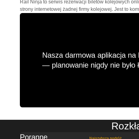
Rail Ninja to serwis rezerwacji biletów kolejowych on
strony internetowej żadnej firmy kolejowej. Jest to ko
Nasza darmowa aplikacja na 
— planowanie nigdy nie było ł
Rozkł
Poranne
Najszybsza podróż