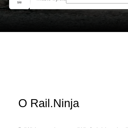
Rezerwacja grupowa
sie
O Rail.Ninja