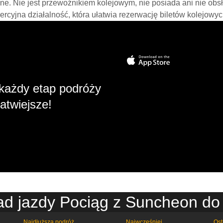
line. Nie jest przewoźnikiem kolejowym, nie posiada ani nie obs
mercyjna działalność, która ułatwia rezerwację biletów kolejowyc
każdy etap podróży
atwiejsze!
ad jazdy Pociąg z Suncheon do
Najdłuższa podróż
Najwcześniej
Ost