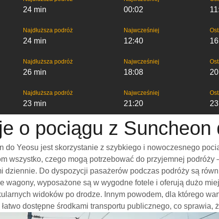
24 min
00:02
11
Najdłuższa podróż
Najwcześniej
Ost
24 min
12:40
16
Najdłuższa podróż
Najwcześniej
Ost
26 min
18:08
20
Najdłuższa podróż
Najwcześniej
Ost
23 min
21:20
23
je o pociągu z Suncheon
do Yeosu jest skorzystanie z szybkiego i nowoczesnego pocią
m wszystko, czego mogą potrzebować do przyjemnej podróży – w
ami dziennie. Do dyspozycji pasażerów podczas podróży są rów
e wagony, wyposażone są w wygodne fotele i oferują dużo miej
akularnych widoków po drodze. Innym powodem, dla którego wa
 są łatwo dostępne środkami transportu publicznego, co sprawia, 