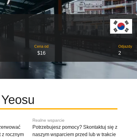
Cena od
Odjazdy
$16
2
 Yeosu
Realne wsparcie
ezerwować
Potrzebujesz pomocy? Skontaktuj się z
t z rocznym
naszym wsparciem przed lub w trakcie