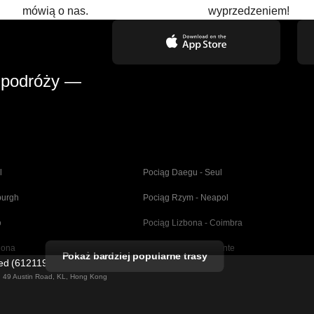
mówią o nas.
wyprzedzeniem!
 podróży —
l
Pociąg Daegu - Seul
burgh
Pociąg Rzym - Neapol
o
Pociąg Lizbona - Coimbra
lona
Pociąg Madryt - Alicante
Pokaż bardziej popularne trasy
ted (61211989)
dryt
Pociąg Barcelona - Sewilla
ng 49 Austin Road, KL, Hong Kong
Pociąg Berlin - Praga