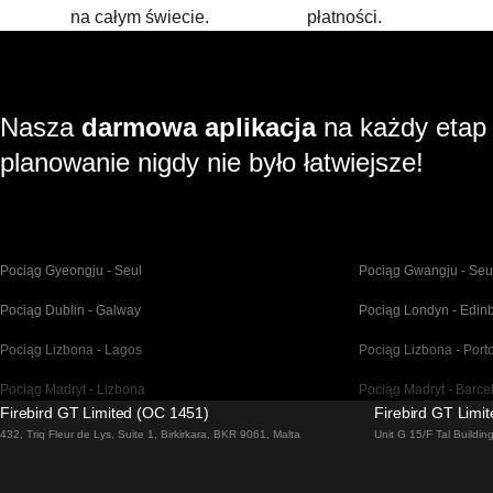
na całym świecie.
płatności.
Nasza
darmowa aplikacja
na każdy etap
planowanie nigdy nie było łatwiejsze!
Pociąg Gyeongju - Seul
Pociąg Gwangju - Seu
Pociąg Dublin - Galway
Pociąg Londyn - Edin
Pociąg Lizbona - Lagos
Pociąg Lizbona - Port
Pociąg Madryt - Lizbona
Pociąg Madryt - Barce
Firebird GT Limited (OC 1451)
Firebird GT Limi
Pociąg Malaga - Madryt
Pociąg Barcelona - Ma
432, Triq Fleur de Lys, Suite 1, Birkirkara, BKR 9061, Malta
Unit G 15/F Tal Buildi
Pociąg Venice - Florencja
Pociąg Venice - Rzym