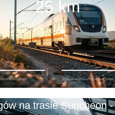
25 km
biletu kolejowego:
Średnia liczba odjazdów w ciągu 
32
gów na trasie Suncheon -