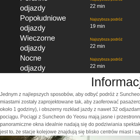
22 min
odjazdy
Popołudniowe
Najszybsza podróż
19 min
odjazdy
Wieczorne
Najszybsza podróż
22 min
odjazdy
Nocne
Najszybsza podróż
22 min
odjazdy
Informac
Jednym z najlepszych sposobów, aby odbyć podróż z Suncheon 
miastami zostały zaprojektowane tak, aby zaoferować pasażero
około 1 godziny), i obszerny rozkład jazdy z nawet 32 odjazd
pociągu. Pociągi z Suncheon do Yeosu mają jasne i przestronn
panoramiczne okna idealnie nadają się do podziwiania spekt
jest to, że stacje kolejowe znajdują się blisko centrów miast i