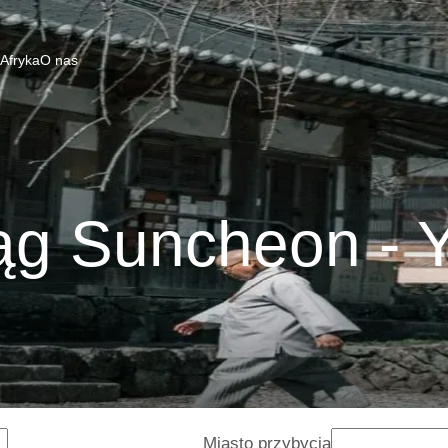
 Afryka
O nas
ąg Suncheon - 
Miasto przybycia