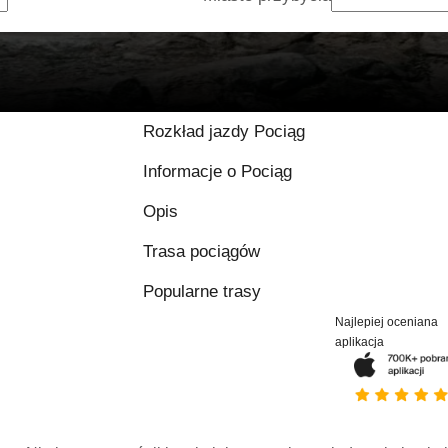
9.2 / 10 na podstawi
Rozkład jazdy Pociąg
Informacje o Pociąg
Opis
Trasa pociągów
Popularne trasy
Najlepiej oceniana
aplikacja