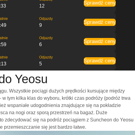
Sprawdź ceny
:33
12
atnie
Odjazdy
Sprawdź ceny
:49
9
atnie
Odjazdy
Sprawdź ceny
:59
6
atnie
Odjazdy
Sprawdź ceny
:13
5
 do Yeosu
gu. Wszystkie pociągi dużych prędkości kursujące między
 tym kilka klas do wyboru, krótki czas podróży (podróż trwa
nież wspaniałe udogodnienia znajdujące się na pokładzie
sca na nogi oraz sporą przestrzeń na bagaż. Duże
rto zdecydować się na podróż pociągiem z Suncheon do Yeosu
że przemieszczanie się jest bardzo łatwe.