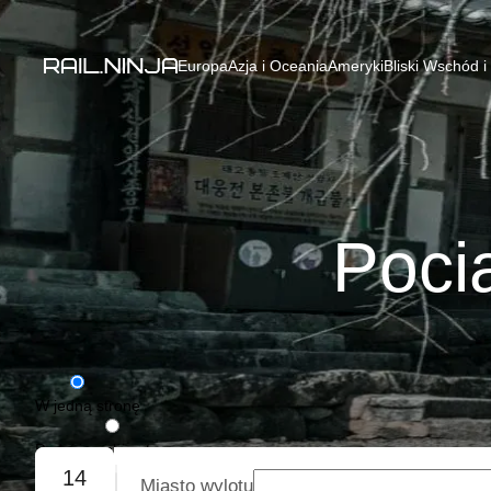
Europa
Azja i Oceania
Ameryki
Bliski Wschód i
Poci
W jedną stronę
Podróż w obie strony
14
Miasto wylotu