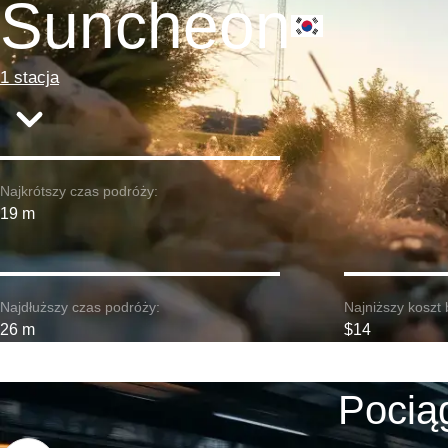
Suncheon
1 stacja
Najkrótszy czas podróży:
19 m
Najdłuższy czas podróży:
Najniższy koszt 
26 m
$14
Pocią