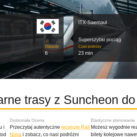
ITX-Saemaul
Superszybki pociąg
Odjazdy
Czas podróży
6
23 min
arne trasy z Suncheon do
Doskonała Ocena
Elastyczne planowanie
 i
Przeczytaj autentyczne
recenzje Rail
Możesz wygodnie r
tod
Ninja
i zobacz, co nasi podróżni
bilety kolejowe nawe