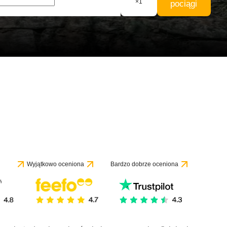
×
1
pociągi
e 1 recenzji
Wyjątkowo oceniona
Bardzo dobrze oceniona