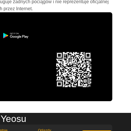
ługuje żadnych pociągów i nie reprezentuje oficjalnej
h przez Internet.
 Yeosu
atnie
Odjazdy