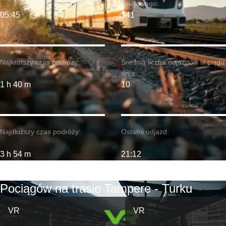
kolejowego:
05:45
$41
Najkrótszy czas podróży:
Średnia liczba odjazdów w ciągu
dnia:
1 h 40 m
10
Najdłuższy czas podróży:
Ostatni odjazd:
3 h 54 m
21:12
Pociągów na trasie Tampere - Turku
VR
VR