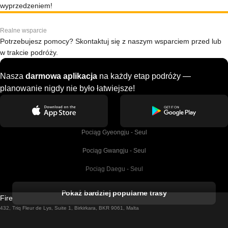
wyprzedzeniem!
Realne wsparcie
Potrzebujesz pomocy? Skontaktuj się z naszym wsparciem przed lub
w trakcie podróży.
Nasza
darmowa aplikacja
na każdy etap podróży —
planowanie nigdy nie było łatwiejsze!
Pociąg Gyeongju - Seul
Pociąg Gwangju - Seul
Pociąg Daegu - Seul
Pociąg Kork - Dublin
Pokaż bardziej popularne trasy
Firebird GT Limited (OC 1451)
Pociąg Dublin - Galway
432, Triq Fleur de Lys, Suite 1, Birkirkara, BKR 9061, Malta
Pociąg Londyn - Edinburgh