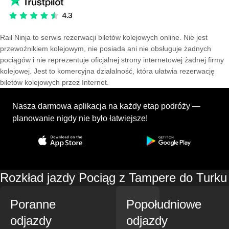
Rail Ninja to serwis rezerwacji biletów kolejowych online. Nie jest
przewoźnikiem kolejowym, nie posiada ani nie obsługuje żadnych
pociągów i nie reprezentuje oficjalnej strony internetowej żadnej firmy
kolejowej. Jest to komercyjna działalność, która ułatwia rezerwację
biletów kolejowych przez Internet.
Nasza darmowa aplikacja na każdy etap podróży —
planowanie nigdy nie było łatwiejsze!
Rozkład jazdy Pociąg z Tampere do Turku
Poranne
Popołudniowe
odjazdy
odjazdy