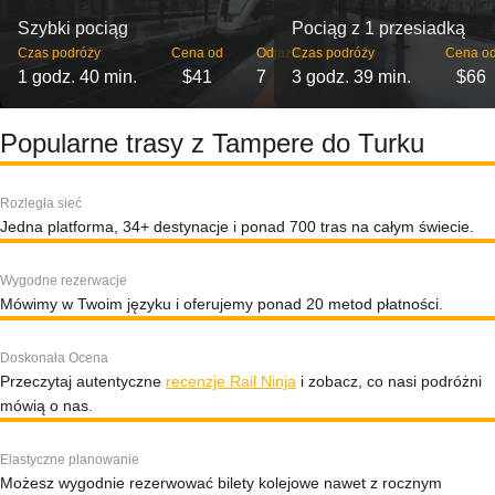
Szybki pociąg
Pociąg z 1 przesiadką
Czas podróży
Cena od
Odjazdy
Czas podróży
Cena o
1 godz. 40 min.
$41
7
3 godz. 39 min.
$66
Popularne trasy z Tampere do Turku
Rozległa sieć
Jedna platforma, 34+ destynacje i ponad 700 tras na całym świecie.
Wygodne rezerwacje
Mówimy w Twoim języku i oferujemy ponad 20 metod płatności.
Doskonała Ocena
Przeczytaj autentyczne
recenzje Rail Ninja
i zobacz, co nasi podróżni
mówią o nas.
Elastyczne planowanie
Możesz wygodnie rezerwować bilety kolejowe nawet z rocznym