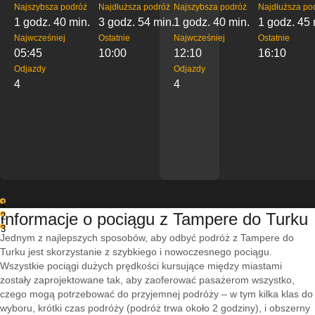
Najszybsza podróż
Najdłuższa podróż
Najszybsza podróż
Najdłuższa po
1 godz. 40 min.
3 godz. 54 min.
1 godz. 40 min.
1 godz. 45 
Najwcześniej
Ostatnie
Najwcześniej
Ostatnie
05:45
10:00
12:10
16:10
Odjazdy
Odjazdy
4
4
1
Informacje o pociągu z Tampere do Turku
2
3
Jednym z najlepszych sposobów, aby odbyć podróż z Tampere do
Turku jest skorzystanie z szybkiego i nowoczesnego pociągu.
Wszystkie pociągi dużych prędkości kursujące między miastami
zostały zaprojektowane tak, aby zaoferować pasażerom wszystko,
czego mogą potrzebować do przyjemnej podróży – w tym kilka klas do
wyboru, krótki czas podróży (podróż trwa około 2 godziny), i obszerny