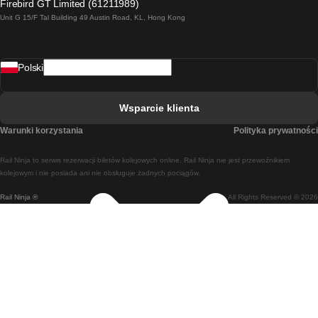
Firebird GT Limited (61211989)
Unit G 15/F Tal Building 49 Austin Road, KL, Hong Kong
Pociąg Rzym - Neapol
Pociąg Rovaniemi - Helsinki
Polski
Pociąg Lizbona - Lagos
Pociąg Lizbona - Porto
Wsparcie klienta
Pociąg Lizbona - Coimbra
Warunki korzystania
Polityka prywatności
Pociąg Madryt - Malaga
Rail Ninja to serwis rezerwacji biletów kolejowych online. Rail Ninja nie jest przewoźnikiem
Pociąg Madryt - Lizbona
kolejowym i nie posiada ani nie obsługuje żadnych pociągów.
Rail Ninja ®
All Rights Reserved © 2026
Pociąg Madryt - Barcelona
Pociąg Madryt - Alicante
Pociąg Madryt - Sewilla
Pociąg Malaga - Madryt
Pociąg Barcelona - Madryt