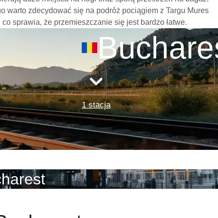
go warto zdecydować się na podróż pociągiem z Targu Mures
, co sprawia, że przemieszczanie się jest bardzo łatwe.
Buchare
1 stacja
charest