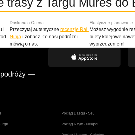
 trasy z Targu Mures do 
Doskonała Ocena
Elastyczne planowanie
 i
Przeczytaj autentyczne
recenzje Rail
Możesz wygodnie r
tod
Ninja
i zobacz, co nasi podróżni
bilety kolejowe nawe
mówią o nas.
wyprzedzeniem!
 podróży —
l
Pociąg Daegu - Seul
burgh
Pociąg Rzym - Neapol