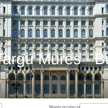
 Afryka
O nas
Targu Mures - B
Miasto przybycia