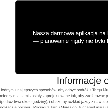
Nasza darmowa aplikacja na 
— planowanie nigdy nie było ł
Informacje 
Jednym z najlepszych sposobów, aby odbyć podróż z Targu Mur
między miastami zostały zaprojektowane tak, aby zaoferować 
(podróż trwa około godziny), i obszerny rozkład jazdy z nawe
pokładzie pociągu. Pociągi z Targu Mures do Bucharest mają j