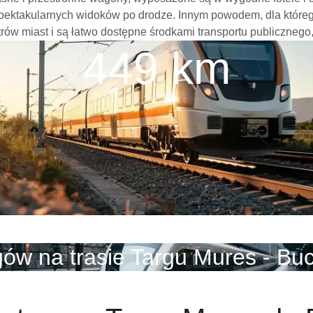
spektakularnych widoków po drodze. Innym powodem, dla które
ntrów miast i są łatwo dostępne środkami transportu publicznego
449 km
ów na trasie Targu Mures - Bu