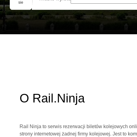
Rezerwacja grupowa
sie
O Rail.Ninja
Rail Ninja to serwis rezerwacji biletów kolejowych on
strony internetowej żadnej firmy kolejowej. Jest to ko