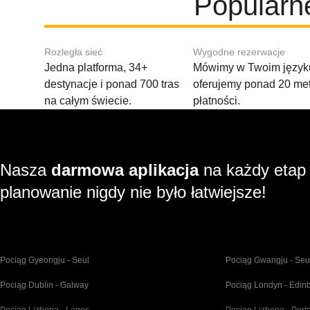
Popularne
Rozległa sieć
Wygodne rezerwacje
Jedna platforma, 34+
Mówimy w Twoim języku
destynacje i ponad 700 tras
oferujemy ponad 20 me
na całym świecie.
płatności.
Nasza
darmowa aplikacja
na każdy etap
planowanie nigdy nie było łatwiejsze!
Pociąg Gyeongju - Seul
Pociąg Gwangju - Seu
Pociąg Dublin - Galway
Pociąg Londyn - Edin