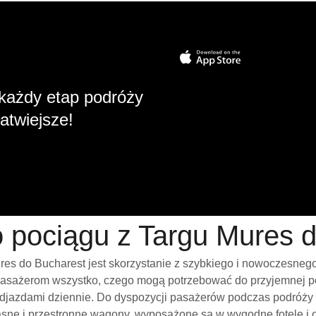
każdy etap podróży
atwiejsze!
o pociągu z Targu Mures 
es do Bucharest jest skorzystanie z szybkiego i nowoczesnego
pasażerom wszystko, czego mogą potrzebować do przyjemnej pod
t odjazdami dziennie. Do dyspozycji pasażerów podczas podróży
asne i przestronne wagony, wyposażone są w wygodne fotele i o