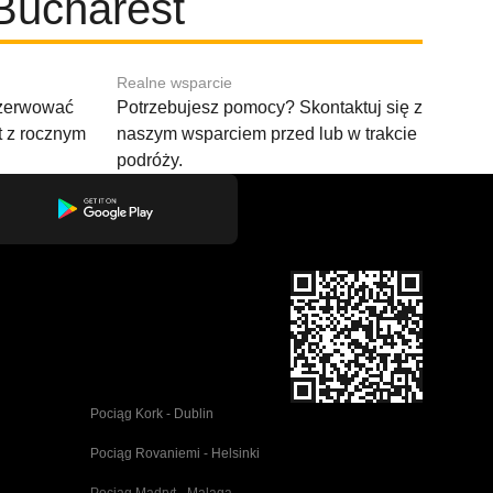
Bucharest
Realne wsparcie
ezerwować
Potrzebujesz pomocy? Skontaktuj się z
t z rocznym
naszym wsparciem przed lub w trakcie
podróży.
Pociąg Kork - Dublin
Pociąg Rovaniemi - Helsinki