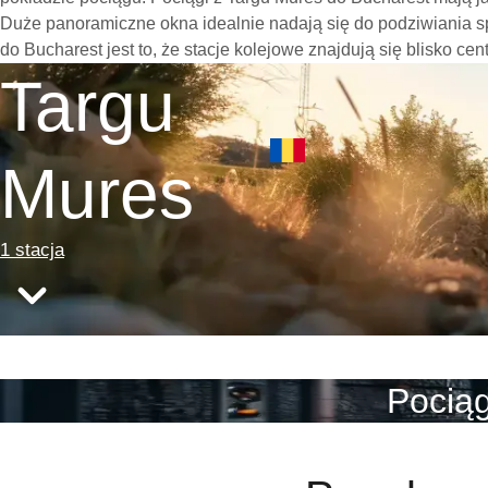
Duże panoramiczne okna idealnie nadają się do podziwiania 
do Bucharest jest to, że stacje kolejowe znajdują się blisko ce
Targu
Mures
1 stacja
Pociąg