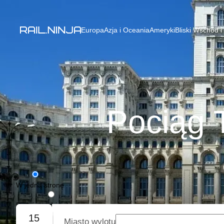
Europa
Azja i Oceania
Ameryki
Bliski Wschód i
Pociąg 
W jedną stronę
Podróż w obie strony
15
Miasto wylotu