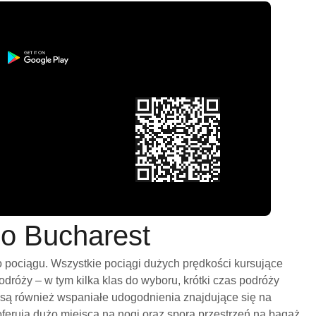
do Bucharest
 pociągu. Wszystkie pociągi dużych prędkości kursujące
róży – w tym kilka klas do wyboru, krótki czas podróży
 są również wspaniałe udogodnienia znajdujące się na
ferują dużo miejsca na nogi oraz sporą przestrzeń na bagaż.