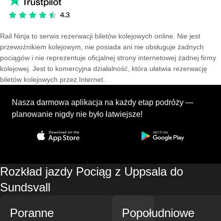
Rail Ninja to serwis rezerwacji biletów kolejowych online. Nie jest
przewoźnikiem kolejowym, nie posiada ani nie obsługuje żadnych
pociągów i nie reprezentuje oficjalnej strony internetowej żadnej firmy
kolejowej. Jest to komercyjna działalność, która ułatwia rezerwację
biletów kolejowych przez Internet.
Nasza darmowa aplikacja na każdy etap podróży —
planowanie nigdy nie było łatwiejsze!
Rozkład jazdy Pociąg z Uppsala do
Sundsvall
Poranne
Popołudniowe