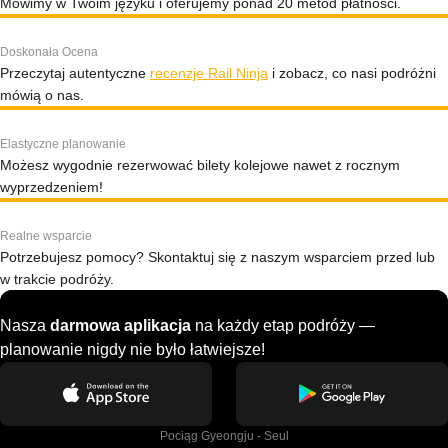
Mówimy w Twoim języku i oferujemy ponad 20 metod płatności.
Doskonała Ocena
Przeczytaj autentyczne
recenzje Rail Ninja
i zobacz, co nasi podróżni
mówią o nas.
Elastyczne planowanie
Możesz wygodnie rezerwować bilety kolejowe nawet z rocznym
wyprzedzeniem!
Realne wsparcie
Potrzebujesz pomocy? Skontaktuj się z naszym wsparciem przed lub
w trakcie podróży.
Nasza
darmowa aplikacja
na każdy etap podróży —
planowanie nigdy nie było łatwiejsze!
Pociąg Gyeongju - Seul