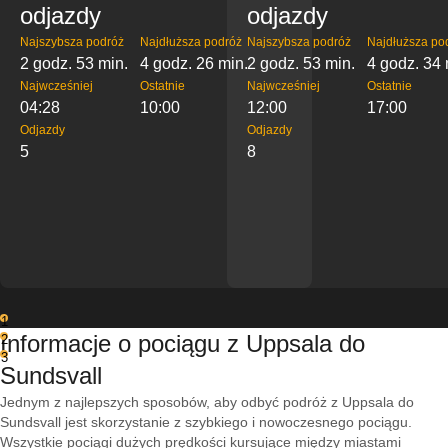
odjazdy
odjazdy
Najszybsza podróż
Najdłuższa podróż
Najszybsza podróż
Najdłuższa po
2 godz. 53 min.
4 godz. 26 min.
2 godz. 53 min.
4 godz. 34 
Najwcześniej
Ostatnie
Najwcześniej
Ostatnie
04:28
10:00
12:00
17:00
Odjazdy
Odjazdy
5
8
1
Informacje o pociągu z Uppsala do
2
3
Sundsvall
Jednym z najlepszych sposobów, aby odbyć podróż z Uppsala do
Sundsvall jest skorzystanie z szybkiego i nowoczesnego pociągu.
Wszystkie pociągi dużych prędkości kursujące między miastami