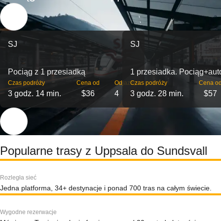
SJ
SJ
Pociąg z 1 przesiadką
1 przesiadka. Pociąg+au
Czas podróży
Cena od
Odjazdy
Czas podróży
Cena o
3 godz. 14 min.
$36
4
3 godz. 28 min.
$57
Popularne trasy z Uppsala do Sundsvall
Rozległa sieć
Jedna platforma, 34+ destynacje i ponad 700 tras na całym świecie.
Wygodne rezerwacje