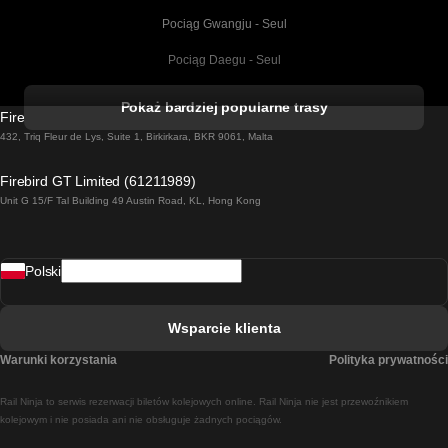
Pociąg Gwangju - Seul
Pociąg Daegu - Seul
Pociąg Kork - Dublin
Pokaż bardziej popularne trasy
Firebird GT Limited (OC 1451)
Pociąg Dublin - Galway
432, Triq Fleur de Lys, Suite 1, Birkirkara, BKR 9061, Malta
Pociąg Londyn - Edinburgh
Firebird GT Limited (61211989)
Unit G 15/F Tal Building 49 Austin Road, KL, Hong Kong
Pociąg Rzym - Neapol
Pociąg Rovaniemi - Helsinki
Polski
Pociąg Lizbona - Lagos
Pociąg Lizbona - Porto
Wsparcie klienta
Pociąg Lizbona - Coimbra
Warunki korzystania
Polityka prywatności
Pociąg Madryt - Malaga
Rail Ninja to serwis rezerwacji biletów kolejowych online. Rail Ninja nie jest przewoźnikiem
Pociąg Madryt - Lizbona
kolejowym i nie posiada ani nie obsługuje żadnych pociągów.