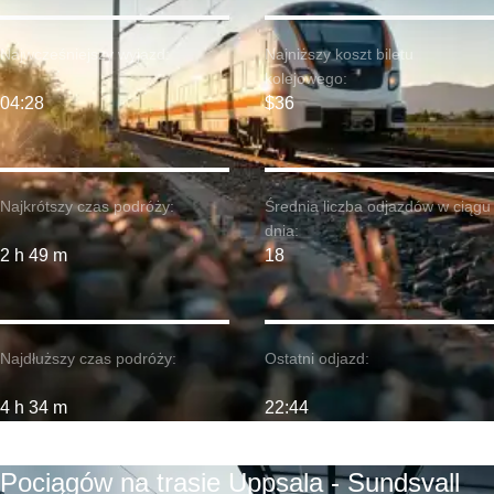
Najwcześniejszy wyjazd:
Najniższy koszt biletu
kolejowego:
04:28
$36
Najkrótszy czas podróży:
Średnia liczba odjazdów w ciągu
dnia:
2 h 49 m
18
Najdłuższy czas podróży:
Ostatni odjazd:
4 h 34 m
22:44
Pociągów na trasie Uppsala - Sundsvall