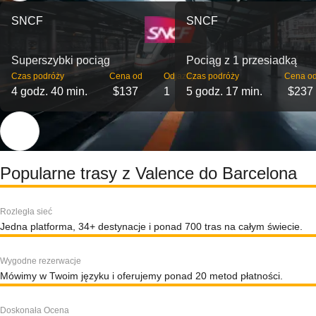
SNCF
SNCF
Superszybki pociąg
Pociąg z 1 przesiadką
Czas podróży
Cena od
Odjazdy
Czas podróży
Cena o
4 godz. 40 min.
$137
1
5 godz. 17 min.
$237
Popularne trasy z Valence do Barcelona
Rozległa sieć
Jedna platforma, 34+ destynacje i ponad 700 tras na całym świecie.
Wygodne rezerwacje
Mówimy w Twoim języku i oferujemy ponad 20 metod płatności.
Doskonała Ocena