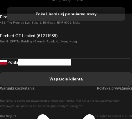
Pociąg Daegu - Seul
Pociąg Kork - Dublin
Pokaż bardziej popularne trasy
Firebird GT Limited (OC 1451)
Pociąg Dublin - Galway
432, Triq Fleur de Lys, Suite 1, Birkirkara, BKR 9061, Malta
Pociąg Londyn - Edinburgh
Firebird GT Limited (61211989)
Unit G 15/F Tal Building 49 Austin Road, KL, Hong Kong
Pociąg Rzym - Neapol
Pociąg Rovaniemi - Helsinki
Polski
Pociąg Lizbona - Lagos
Pociąg Lizbona - Porto
Wsparcie klienta
Pociąg Lizbona - Coimbra
Warunki korzystania
Polityka prywatności
Pociąg Madryt - Malaga
Rail Ninja to serwis rezerwacji biletów kolejowych online. Rail Ninja nie jest przewoźnikiem
Pociąg Madryt - Lizbona
kolejowym i nie posiada ani nie obsługuje żadnych pociągów.
Rail Ninja ®
All Rights Reserved © 2026
Pociąg Madryt - Barcelona
Pociąg Madryt - Alicante