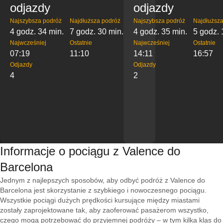
odjazdy
odjazdy
Najszybsza podróż
Najdłuższa podróż
Najszybsza podróż
Najdłuższa
4 godz. 34 min.
7 godz. 30 min.
4 godz. 35 min.
5 godz. 
Najwcześniej
Ostatnie
Najwcześniej
Ostatnie
07:19
11:10
14:11
16:57
Odjazdy
Odjazdy
4
2
Informacje o pociągu z Valence do
Barcelona
Jednym z najlepszych sposobów, aby odbyć podróż z Valence do
Barcelona jest skorzystanie z szybkiego i nowoczesnego pociągu.
Wszystkie pociągi dużych prędkości kursujące między miastami
zostały zaprojektowane tak, aby zaoferować pasażerom wszystko,
czego mogą potrzebować do przyjemnej podróży – w tym kilka klas do