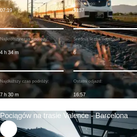
kolejowego:
07:19
$137
Najkrótszy czas podróży:
Średnia liczba odjazdów w ciągu
dnia:
4 h 34 m
6
Najdłuższy czas podróży:
Ostatni odjazd:
7 h 30 m
16:57
Pociągów na trasie Valence - Barcelona