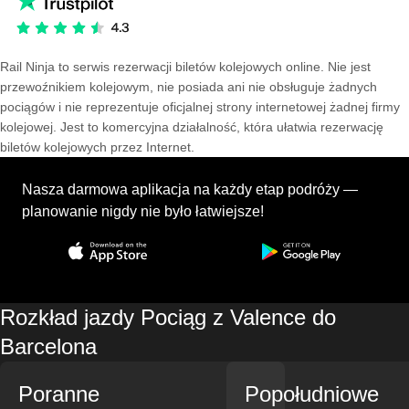
Rail Ninja to serwis rezerwacji biletów kolejowych online. Nie jest
przewoźnikiem kolejowym, nie posiada ani nie obsługuje żadnych
pociągów i nie reprezentuje oficjalnej strony internetowej żadnej firmy
kolejowej. Jest to komercyjna działalność, która ułatwia rezerwację
biletów kolejowych przez Internet.
Nasza darmowa aplikacja na każdy etap podróży —
planowanie nigdy nie było łatwiejsze!
Rozkład jazdy Pociąg z Valence do
Barcelona
Poranne
Popołudniowe