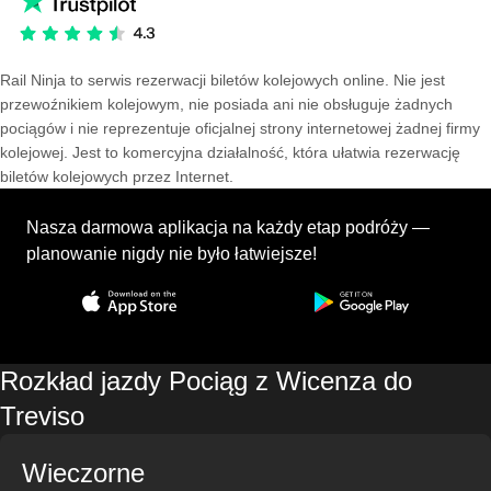
Rail Ninja to serwis rezerwacji biletów kolejowych online. Nie jest
przewoźnikiem kolejowym, nie posiada ani nie obsługuje żadnych
pociągów i nie reprezentuje oficjalnej strony internetowej żadnej firmy
kolejowej. Jest to komercyjna działalność, która ułatwia rezerwację
biletów kolejowych przez Internet.
Nasza darmowa aplikacja na każdy etap podróży —
planowanie nigdy nie było łatwiejsze!
Rozkład jazdy Pociąg z Wicenza do
Treviso
Wieczorne