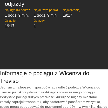
odjazdy
Najszybsza podróż
Najdłuższa podróż
Najwcześniej
1 godz. 9 min.
1 godz. 9 min.
19:17
Ostatnie
Odjazdy
19:17
1
Informacje o pociągu z Wicenza do
Treviso
Jednym z najlepszych sposobów, aby odbyć podróż z Wicenza do
Treviso jest skorzystanie z szybkiego i nowoczesnego pociągu.
Wszystkie pociągi dużych prędkości kursujące między miastami
zostały zaprojektowane tak, aby zaoferować pasażerom wszystko,
czego mogą potrzebować do przyjemnej podróży – w tym kilka klas do