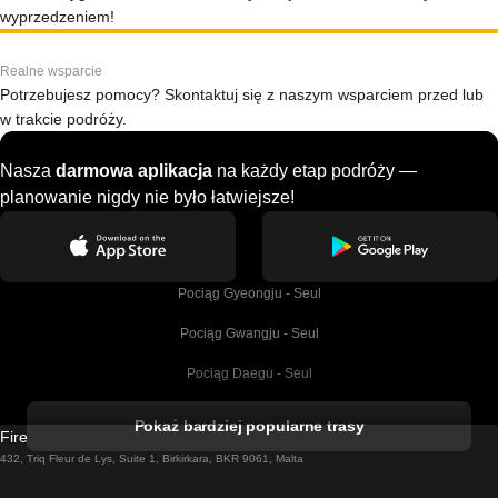
wyprzedzeniem!
Realne wsparcie
Potrzebujesz pomocy? Skontaktuj się z naszym wsparciem przed lub
w trakcie podróży.
Nasza
darmowa aplikacja
na każdy etap podróży —
planowanie nigdy nie było łatwiejsze!
Pociąg Gyeongju - Seul
Pociąg Gwangju - Seul
Pociąg Daegu - Seul
Pociąg Kork - Dublin
Pokaż bardziej popularne trasy
Firebird GT Limited (OC 1451)
Pociąg Dublin - Galway
432, Triq Fleur de Lys, Suite 1, Birkirkara, BKR 9061, Malta
Pociąg Londyn - Edinburgh