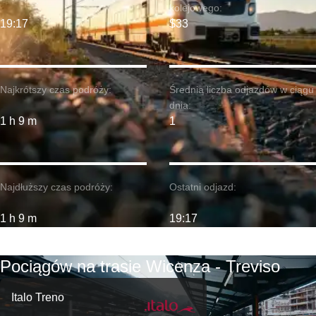
kolejowego:
19:17
$33
Najkrótszy czas podróży:
Średnia liczba odjazdów w ciągu
dnia:
1 h 9 m
1
Najdłuższy czas podróży:
Ostatni odjazd:
1 h 9 m
19:17
Pociągów na trasie Wicenza - Treviso
Italo Treno