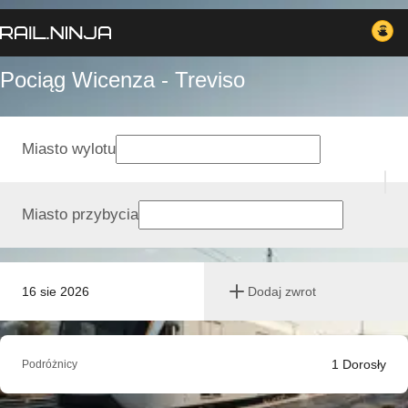
Pociąg Wicenza - Treviso
Miasto wylotu
Miasto przybycia
16 sie 2026
Dodaj zwrot
1
Dorosły
Podróżnicy