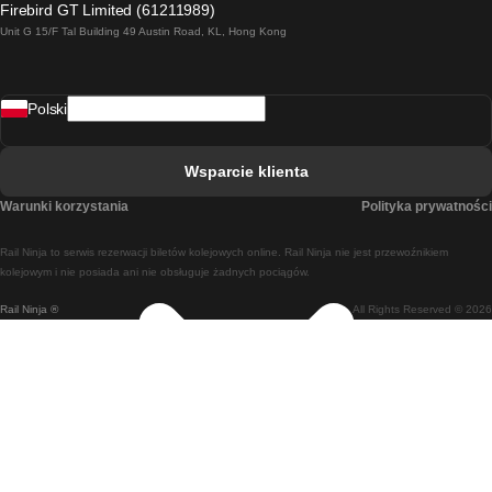
Firebird GT Limited (61211989)
Unit G 15/F Tal Building 49 Austin Road, KL, Hong Kong
Pociąg Rzym - Neapol
Pociąg Rovaniemi - Helsinki
Polski
Pociąg Lizbona - Lagos
Pociąg Lizbona - Porto
Wsparcie klienta
Pociąg Lizbona - Coimbra
Warunki korzystania
Polityka prywatności
Pociąg Madryt - Malaga
Rail Ninja to serwis rezerwacji biletów kolejowych online. Rail Ninja nie jest przewoźnikiem
Pociąg Madryt - Lizbona
kolejowym i nie posiada ani nie obsługuje żadnych pociągów.
Rail Ninja ®
All Rights Reserved © 2026
Pociąg Madryt - Barcelona
Pociąg Madryt - Alicante
Pociąg Madryt - Sewilla
Pociąg Malaga - Madryt
Pociąg Barcelona - Madryt