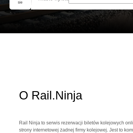
Rezerwacja grupowa
sie
O Rail.Ninja
Rail Ninja to serwis rezerwacji biletów kolejowych on
strony internetowej żadnej firmy kolejowej. Jest to ko