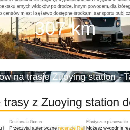
spektakularnych widoków po drodze. Innym powodem, dla które
sko centrów miast i są łatwo dostępne środkami transportu publi
307 km
ów na trasie Zuoying station - 
 trasy z Zuoying station 
Doskonała Ocena
Elastyczne planowanie
 i
Przeczytaj autentyczne
recenzje Rail
Możesz wygodnie r