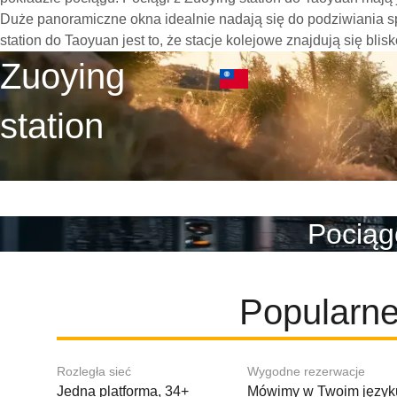
Duże panoramiczne okna idealnie nadają się do podziwiania 
station do Taoyuan jest to, że stacje kolejowe znajdują się bli
Zuoying
station
Pociąg
Popularne
Rozległa sieć
Wygodne rezerwacje
Jedna platforma, 34+
Mówimy w Twoim języku