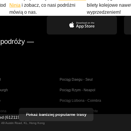
tod
Ninja
i zobacz, co nasi podróżni
bilety kolejowe nawe
mówią o nas.
wyprzedzeniem!
 podróży —
l
Pociąg Daegu - Seul
burgh
Pociąg Rzym - Neapol
o
Pociąg Lizbona - Coimbra
lona
Pociąg Madryt - Alicante
Pokaż bardziej popularne trasy
ted (61211989)
dryt
Pociąg Barcelona - Sewilla
ng 49 Austin Road, KL, Hong Kong