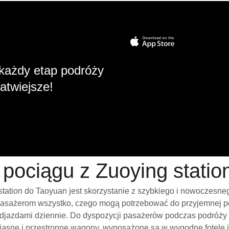
każdy etap podróży
atwiejsze!
 pociągu z Zuoying stati
tation do Taoyuan jest skorzystanie z szybkiego i nowoczesne
pasażerom wszystko, czego mogą potrzebować do przyjemnej pod
t odjazdami dziennie. Do dyspozycji pasażerów podczas podróży
jasne i przestronne wagony, wyposażone są w wygodne fotele i 