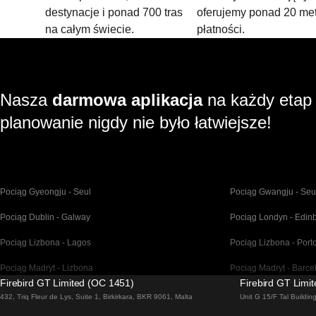
destynacje i ponad 700 tras
oferujemy ponad 20 me
na całym świecie.
płatności.
Nasza
darmowa aplikacja
na każdy etap
planowanie nigdy nie było łatwiejsze!
Pociąg Gyeongju - Seul
Pociąg Gwangju - Seu
Pociąg Dublin - Galway
Pociąg Londyn - Edin
Pociąg Lizbona - Lagos
Pociąg Lizbona - Port
Pociąg Madryt - Lizbona
Pociąg Madryt - Barce
Firebird GT Limited (OC 1451)
Firebird GT Limi
Pociąg Malaga - Madryt
Pociąg Barcelona - Ma
432, Triq Fleur de Lys, Suite 1, Birkirkara, BKR 9061, Malta
Unit G 15/F Tal Buildi