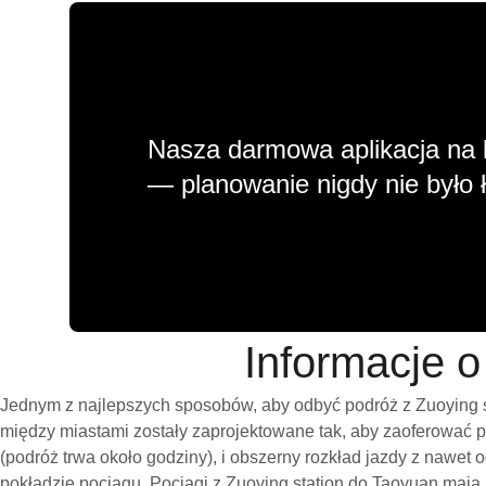
Nasza darmowa aplikacja na 
— planowanie nigdy nie było ł
Informacje o
Jednym z najlepszych sposobów, aby odbyć podróż z Zuoying s
między miastami zostały zaprojektowane tak, aby zaoferować 
(podróż trwa około godziny), i obszerny rozkład jazdy z nawe
pokładzie pociągu. Pociągi z Zuoying station do Taoyuan mają 