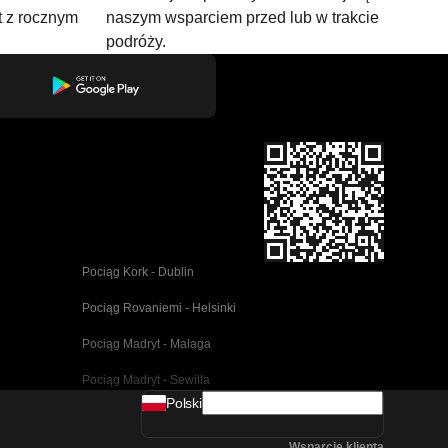
t z rocznym
naszym wsparciem przed lub w trakcie
podróży.
Pociąg Kork - Dublin
Pociąg Rovaniemi - Helsinki
Pociąg Madryt - Malaga
Pociąg Madryt - Sewilla
Polski
Pociąg Barcelona - Malaga
Wsparcie klienta