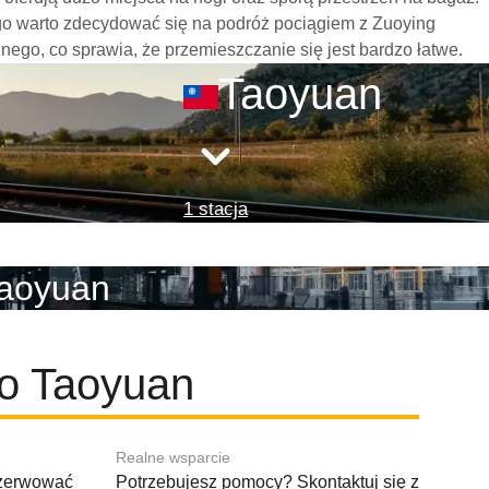
go warto zdecydować się na podróż pociągiem z Zuoying
cznego, co sprawia, że przemieszczanie się jest bardzo łatwe.
Taoyuan
1 stacja
Taoyuan
do Taoyuan
Realne wsparcie
ezerwować
Potrzebujesz pomocy? Skontaktuj się z