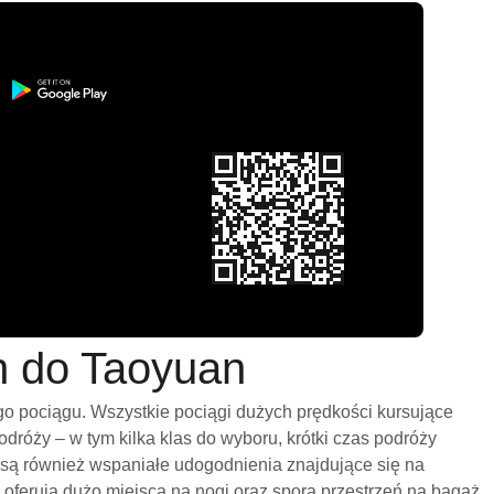
on do Taoyuan
go pociągu. Wszystkie pociągi dużych prędkości kursujące
róży – w tym kilka klas do wyboru, krótki czas podróży
 są również wspaniałe udogodnienia znajdujące się na
oferują dużo miejsca na nogi oraz sporą przestrzeń na bagaż.