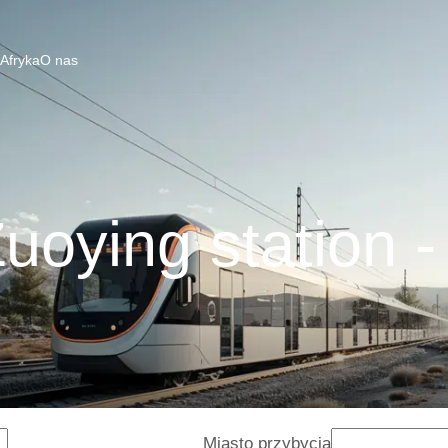
 Afryka
O nas
uoying station 
Miasto przybycia