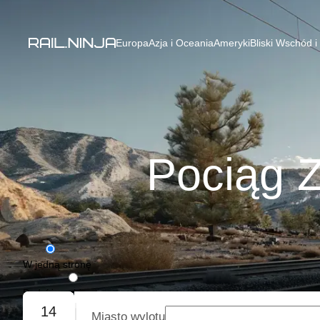
Europa
Azja i Oceania
Ameryki
Bliski Wschód i
Pociąg Z
W jedną stronę
Podróż w obie strony
14
Miasto wylotu