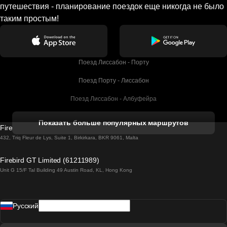
путешествия - планирование поездок еще никогда не было
таким простым!
Поезд Лиссабон - Порту
Поезд Порту - Лиссабон
Поезд Лиссабон - Албуфейра
Поезд Албуфейра - Лиссабон
Показать больше популярных маршрутов
Firebird GT Limited (OC 1451)
Поезд Лиссабон - Лагос
432, Triq Fleur de Lys, Suite 1, Birkirkara, BKR 9061, Malta
Поезд Лагос - Лиссабон
Firebird GT Limited (61211989)
Unit G 15/F Tal Building 49 Austin Road, KL, Hong Kong
Поезд Лиссабон - Мадрид
Поезд Мадрид - Лиссабон
Pусский
Поезд Лиссабон - Фару
Поезд Фару - Лиссабон