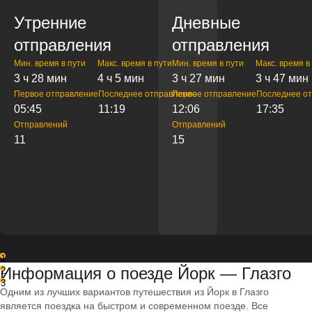
Утренние
Дневные
отправления
отправления
Мин. время в пути
Макс. время в пути
Мин. время в пути
Макс. время в
3 ч 28 мин
4 ч 5 мин
3 ч 27 мин
3 ч 47 мин
Первое отправление
Последнее отправление
Первое отправление
Последнее о
05:45
11:19
12:06
17:35
Отправлений
Отправлений
11
15
1
Информация о поезде Йорк — Глазго
2
3
Одним из лучших вариантов путешествия из Йорк в Глазго
является поездка на быстром и современном поезде. Все