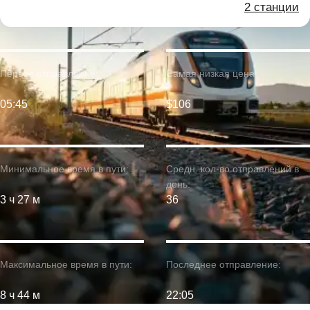
2 станции
Первое отправление:
Самая низкая цена:
05:45
$106
Минимальное время в пути:
Средн. кол-во отправлений в
день:
3 ч 27 м
36
Максимальное время в пути:
Последнее отправление:
8 ч 44 м
22:05