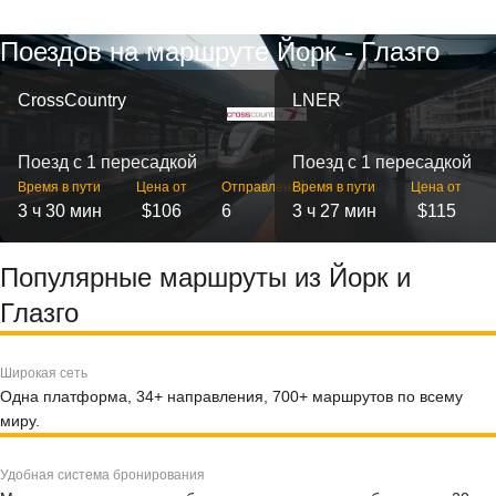
Поездов на маршруте Йорк - Глазго
CrossCountry
LNER
Поезд с 1 пересадкой
Поезд с 1 пересадкой
Время в пути
Цена от
Отправлений
Время в пути
Цена от
3 ч 30 мин
$106
6
3 ч 27 мин
$115
Популярные маршруты из Йорк и
Глазго
Широкая сеть
Одна платформа, 34+ направления, 700+ маршрутов по всему
миру.
Удобная система бронирования