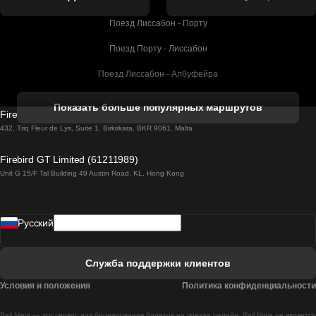
Поезд Лиссабон - Порту
Поезд Порту - Лиссабон
Поезд Лиссабон - Албуфейра
Поезд Албуфейра - Лиссабон
Показать больше популярных маршрутов
Firebird GT Limited (OC 1451)
Поезд Лиссабон - Лагос
432, Triq Fleur de Lys, Suite 1, Birkirkara, BKR 9061, Malta
Поезд Лагос - Лиссабон
Firebird GT Limited (61211989)
Unit G 15/F Tal Building 49 Austin Road, KL, Hong Kong
Поезд Лиссабон - Мадрид
Поезд Мадрид - Лиссабон
Pусский
Поезд Лиссабон - Фару
Поезд Фару - Лиссабон
Служба поддержки клиентов
Поезд Лиссабон - Коимбра
Условия и положения
Политика конфиденциальности
Поезд Коимбра - Лиссабон
Rail Ninja — это сервис для бронирования билетов на поезда онлайн. Rail Ninja не является