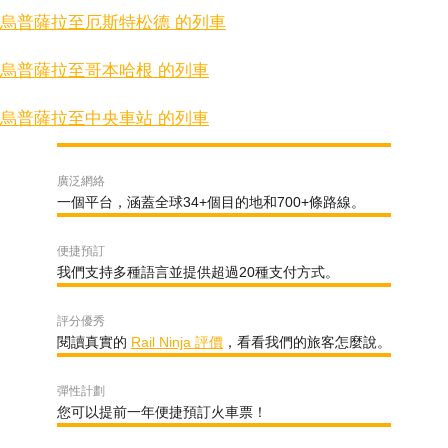
烏普薩拉至厄斯特松德 的列車
烏普薩拉至哥本哈根 的列車
烏普薩拉至中央車站 的列車
廣泛網絡
一個平台，涵蓋全球34+個目的地和700+條路線。
便捷預訂
我們支持多種語言並提供超過20種支付方式。
評分優秀
閱讀真實的
Rail Ninja 評價
，看看我們的旅客怎麼說。
彈性計劃
您可以提前一年便捷預訂火車票！