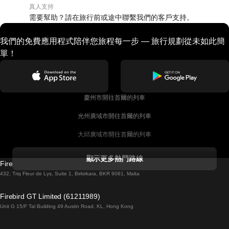
真人支持
需要幫助？請在旅行前或途中聯繫我們的客戶支持。
我們的免費應用程式陪伴您旅程每一步 — 旅行規劃從未如此簡
單！
慶州市開往首爾的列車
光州廣域市開往首爾的列車
大邱廣域市開往首爾的列車
科克開往都柏林的列車
顯示更多熱門路線
Firebird GT Limited (OC 1451)
都柏林開往戈尔韦的列車
432, Triq Fleur de Lys, Suite 1, Birkirkara, BKR 9061, Malta
倫敦開往愛丁堡的列車
Firebird GT Limited (61211989)
Unit G 15/F Tal Building 49 Austin Road, KL, Hong Kong
羅馬開往拿坡里的列車
罗瓦涅米開往赫尔辛基的列車