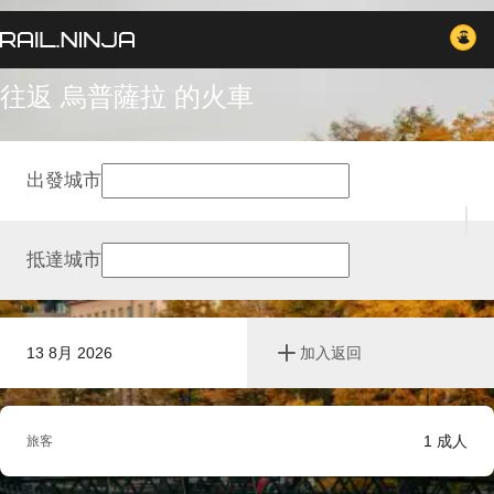
往返 烏普薩拉 的火車
出發城市
抵達城市
13 8月 2026
加入返回
1
成人
旅客