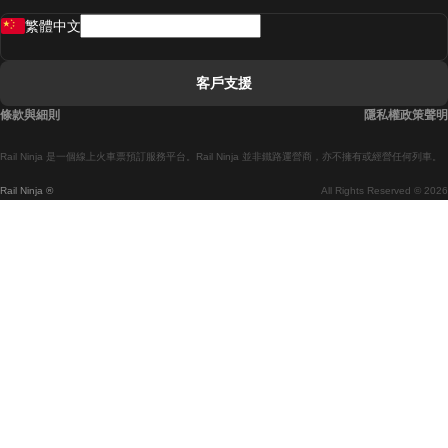
繁體中文
里斯本開往拉哥斯的列車
里斯本開往波多的列車
客戶支援
里斯本開往科英布拉的列車
條款與細則
隱私權政策聲明
馬德里開往馬拉加的列車
Rail Ninja 是一個線上火車票預訂服務平台。Rail Ninja 並非鐵路運營商，亦不擁有或經營任何列車。
馬德里開往巴塞罗那的列車
Rail Ninja ®
All Rights Reserved © 2026
馬德里開往塞維亞的列車
馬德里開往阿利坎特的列車
馬拉加開往馬德里的列車
巴塞罗那開往馬德里的列車
巴塞罗那開往塞維亞的列車
巴塞罗那開往馬拉加的列車
威尼斯開往佛羅倫斯的列車