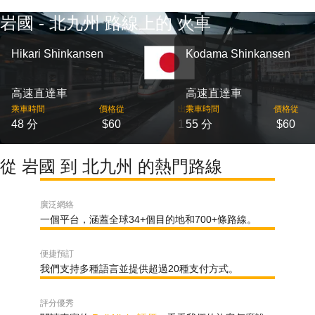
岩國 - 北九州 路線上的 火車
Hikari Shinkansen
Kodama Shinkansen
高速直達車
高速直達車
乘車時間
價格從
出發
乘車時間
價格從
48 分
$60
1
55 分
$60
從 岩國 到 北九州 的熱門路線
廣泛網絡
一個平台，涵蓋全球34+個目的地和700+條路線。
便捷預訂
我們支持多種語言並提供超過20種支付方式。
評分優秀