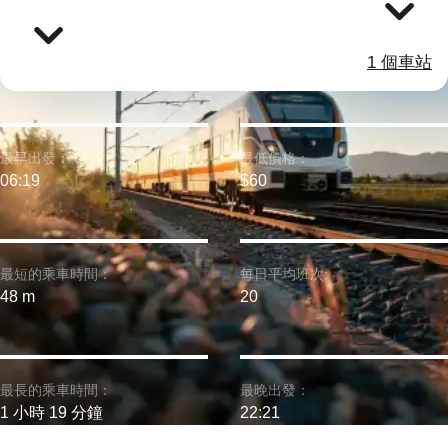
1 個車站
最早出發：
最低價格：
06:19
$60
最短的乘車時間：
每日平均班次:
48 m
20
最長的乘車時間：
最晚出發：
1 小時 19 分鐘
22:21