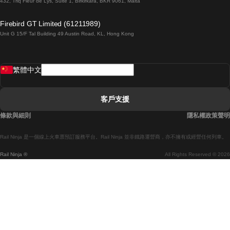
432, Triq Fleur de Lys, Suite 1, Birkirkara, BKR 9061, Malta
倫敦開往愛丁堡的列車
Firebird GT Limited (61211989)
Unit G 15/F Tal Building 49 Austin Road, KL, Hong Kong
羅馬開往拿坡里的列車
罗瓦涅米開往赫尔辛基的列車
繁體中文
里斯本開往拉哥斯的列車
里斯本開往波多的列車
客戶支援
里斯本開往科英布拉的列車
條款與細則
隱私權政策聲明
馬德里開往馬拉加的列車
Rail Ninja 是一個線上火車票預訂服務平台。Rail Ninja 並非鐵路運營商，亦不擁有或經營任何列車。
馬德里開往巴塞罗那的列車
Rail Ninja ®
All Rights Reserved © 2026
馬德里開往塞維亞的列車
馬德里開往阿利坎特的列車
馬拉加開往馬德里的列車
巴塞罗那開往馬德里的列車