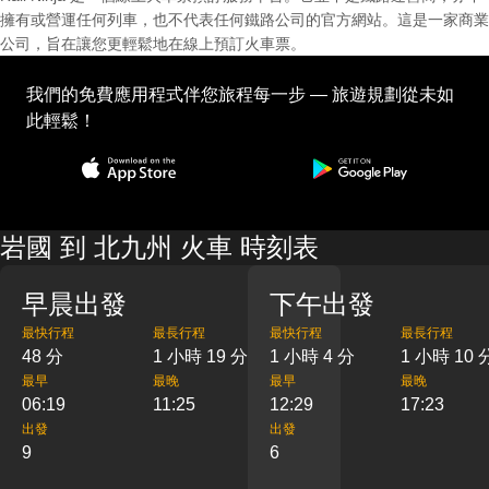
擁有或營運任何列車，也不代表任何鐵路公司的官方網站。這是一家商業
公司，旨在讓您更輕鬆地在線上預訂火車票。
我們的免費應用程式伴您旅程每一步 — 旅遊規劃從未如
此輕鬆！
岩國 到 北九州 火車 時刻表
早晨出發
下午出發
最快行程
最長行程
最快行程
最長行程
48 分
1 小時 19 分
1 小時 4 分
1 小時 10 
最早
最晚
最早
最晚
06:19
11:25
12:29
17:23
出發
出發
9
6