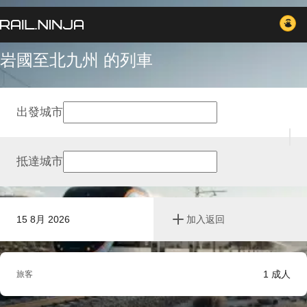
岩國至北九州 的列車
出發城市
抵達城市
15 8月 2026
加入返回
1
成人
旅客