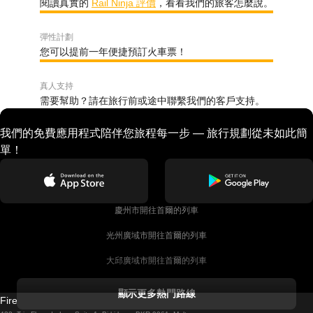
閱讀真實的
Rail Ninja 評價
，看看我們的旅客怎麼說。
彈性計劃
您可以提前一年便捷預訂火車票！
真人支持
需要幫助？請在旅行前或途中聯繫我們的客戶支持。
我們的免費應用程式陪伴您旅程每一步 — 旅行規劃從未如此簡
單！
慶州市開往首爾的列車
光州廣域市開往首爾的列車
大邱廣域市開往首爾的列車
科克開往都柏林的列車
顯示更多熱門路線
Firebird GT Limited (OC 1451)
都柏林開往戈尔韦的列車