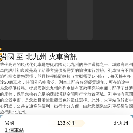
1
岩國 至 北九州 火車資訊
2
3
乘坐高速的現代化列車是您從岩國到北九州的最佳選擇之一。城際高速列
車的設計初衷就是為了給乘客提供所需要的愉快旅行體驗。列車擁有不同
旅行檔次供您選擇，並且旅程時間較短（大概需要1小時），每天擁有多
達20個班次，時間分佈較廣泛。列車上配有各類優質設施，可在旅途中
為您提供服務。從岩國到北九州的列車擁有寬敞明亮的車廂，配備了舒適
的座椅，保證您擁有充足的腿部活動空間與行李放置區域。列車擁有寬闊
的全景車窗，是您欣賞沿途壯觀景色的最佳選擇。此外，火車站位於市中
心附近，公共交通條件便利，出行十分方便，由此您應乘坐列車從從岩國
旅行到北九州。
133 公里
岩國
北九州
1 個車站