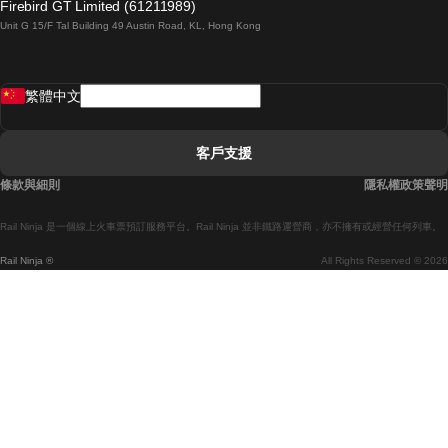
Firebird GT Limited (61211989)
Unit G 15/F Tal Building 49 Austin Road, KL, Hong Kong
羅馬開往拿坡里的列車
罗瓦涅米開往赫尔辛基的列車
繁體中文
里斯本開往拉哥斯的列車
里斯本開往波多的列車
客戶支援
里斯本開往科英布拉的列車
條款與細則
隱私權政策聲明
馬德里開往馬拉加的列車
Rail Ninja 是一個線上火車票預訂服務平台。Rail Ninja 並非鐵路運營商，亦不擁有或經營任何列車。
馬德里開往巴塞罗那的列車
Rail Ninja ®
All Rights Reserved © 2026
馬德里開往塞維亞的列車
馬德里開往阿利坎特的列車
馬拉加開往馬德里的列車
巴塞罗那開往馬德里的列車
巴塞罗那開往塞維亞的列車