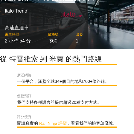
Italo Treno
高速直達車
乘車時間
價格從
出發
2 小時 54 分
$60
1
從 特雷維索 到 米蘭 的熱門路線
廣泛網絡
一個平台，涵蓋全球34+個目的地和700+條路線。
便捷預訂
我們支持多種語言並提供超過20種支付方式。
評分優秀
閱讀真實的
Rail Ninja 評價
，看看我們的旅客怎麼說。