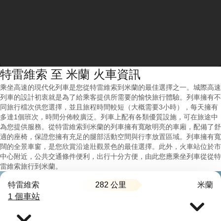
特雷維索 至 米蘭 火車資訊
乘坐高速的現代化列車是您從特雷維索到米蘭的最佳選擇之一。城際高速
列車的設計初衷就是為了給乘客提供所需要的愉快旅行體驗。列車擁有不
同旅行檔次供您選擇，並且旅程時間較短（大概需要3小時），每天擁有
多達1個班次，時間分佈較廣泛。列車上配有各類優質設施，可在旅途中
為您提供服務。從特雷維索到米蘭的列車擁有寬敞明亮的車廂，配備了舒
適的座椅，保證您擁有充足的腿部活動空間與行李放置區域。列車擁有寬
闊的全景車窗，是您欣賞沿途壯觀景色的最佳選擇。此外，火車站位於市
中心附近，公共交通條件便利，出行十分方便，由此您應乘坐列車從從特
雷維索旅行到米蘭。
282 公里
特雷維索
米蘭
1 個車站