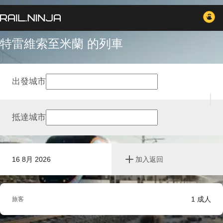
特雷維索至米蘭 的列車
出發城市
抵達城市
16 8月 2026
加入返回
1
成人
旅客