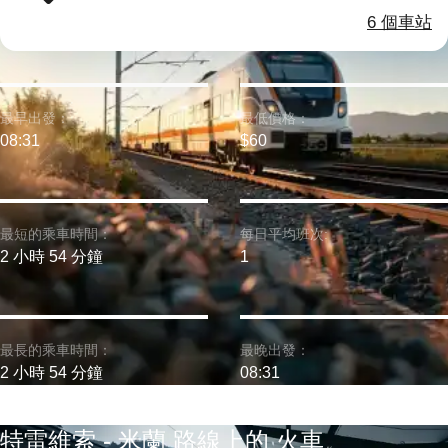
6 個車站
最早出發：
最低價格：
08:31
$60
最短的乘車時間：
每日平均班次:
2 小時 54 分鐘
1
最長的乘車時間：
最晚出發：
2 小時 54 分鐘
08:31
特雷維索 - 米蘭 路線上的 火車