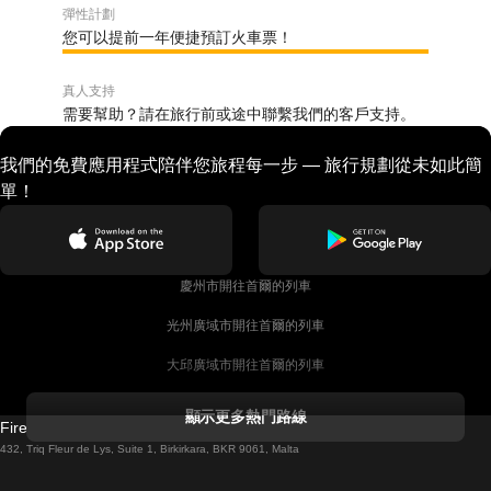
彈性計劃
您可以提前一年便捷預訂火車票！
真人支持
需要幫助？請在旅行前或途中聯繫我們的客戶支持。
我們的免費應用程式陪伴您旅程每一步 — 旅行規劃從未如此簡
單！
慶州市開往首爾的列車
光州廣域市開往首爾的列車
大邱廣域市開往首爾的列車
科克開往都柏林的列車
顯示更多熱門路線
Firebird GT Limited (OC 1451)
都柏林開往戈尔韦的列車
432, Triq Fleur de Lys, Suite 1, Birkirkara, BKR 9061, Malta
倫敦開往愛丁堡的列車