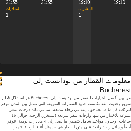
21:55
21:55
19:10
19:10
‎المغادرات
‎المغادرات
1
1
1
معلومات القطار من ‎بودابست إلى
2
3
‎Bucharest
من بين أفضل الخيارات للسفر من بودابست إلى Bucharest هو استقلال قطار
سريع وحديث. لقد صُممت جميع القطارات السريعة التي تعمل بين المدن لتوفر
للركاب كل ما قد يحتاجون إليه في رحلة ممتعة، بما في ذلك درجات سفر
متنوعة للاختيار من بينها وأوقات سفر سريعة (تستغرق الرحلة حوالي 15
ساعات) وجدول مواعيد شامل يتضمن ما يصل إلى 4 مغادرات يومية. تتوفر
أيضاً وسائل راحة رائعة على متن القطار في خدمتك أثناء الرحلة. تتميز