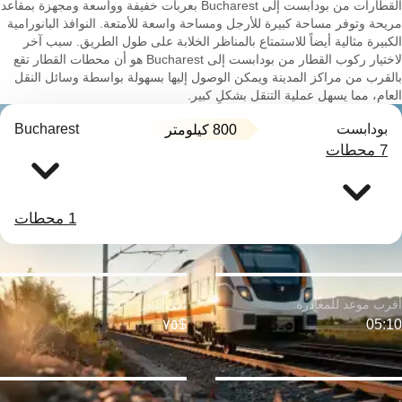
القطارات من بودابست إلى Bucharest بعربات خفيفة وواسعة ومجهزة بمقاعد
مريحة وتوفر مساحة كبيرة للأرجل ومساحة واسعة للأمتعة. النوافذ البانورامية
الكبيرة مثالية أيضاً للاستمتاع بالمناظر الخلابة على طول الطريق. سبب آخر
لاختيار ركوب القطار من بودابست إلى Bucharest هو أن محطات القطار تقع
بالقرب من مراكز المدينة ويمكن الوصول إليها بسهولة بواسطة وسائل النقل
العام، مما يسهل عملية التنقل بشكلٍ كبير.
بودابست
Bucharest
800 كيلومتر
7 محطات
1 محطات
$٧٥
05:10