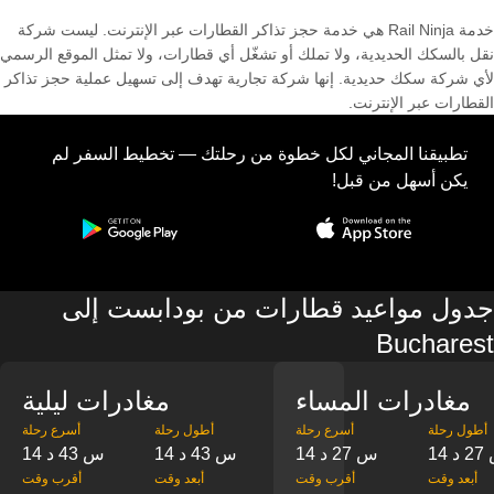
خدمة Rail Ninja هي خدمة حجز تذاكر القطارات عبر الإنترنت. ليست شركة
نقل بالسكك الحديدية، ولا تملك أو تشغّل أي قطارات، ولا تمثل الموقع الرسمي
لأي شركة سكك حديدية. إنها شركة تجارية تهدف إلى تسهيل عملية حجز تذاكر
القطارات عبر الإنترنت.
تطبيقنا المجاني لكل خطوة من رحلتك — تخطيط السفر لم
يكن أسهل من قبل!
جدول مواعيد قطارات من بودابست إلى
Bucharest
مغادرات المساء
مغادرات ليلية
‎أطول رحلة
‎أسرع رحلة
‎أطول رحلة
‎أسرع رحلة
2 د
14 س 27 د
14 س 43 د
14 س 43 د
‎أبعد وقت
‎أقرب وقت
‎أبعد وقت
‎أقرب وقت