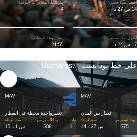
14 س 27 د
4
17 س 24 د
21:55
على خط بودابست - Bucharest
MAV
MAV
قطار بين المدن
تغییرواحدة محطة في القطار
‎يبدأ السعر من
مدة الرحلة
‎المغادرات
‎يبدأ السعر من
مدة الرحلة
$75
14 س 27 د
1
$89
15 س 1 د