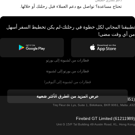
دعم بشري حقيقي
تحتاج مساعدة؟ تواصل مع دعم العملاء قبل رحلتك أو خلالها.
تطبيقنا المجاني لكل خطوة في رحلتك-لم يكن تخطيط السفر أسهل
من أي وقت مضى!
قطارات من لشبونة إلى بورتو
قطارات من بورتو إلى لشبونة
قطارات من لشبونة إلى ألبوفيرا
قطارات من ألبوفيرا إلى لشبونة
عرض المزيد من الطرق الأكثر شعبية
Firebird GT Limited (OC 1451)
قطارات من لشبونة إلى لاغوس
432, Triq Fleur de Lys, Suite 1, Birkirkara, BKR 9061, Malta
قطارات من لاغوس إلى لشبونة
Firebird GT Limited (61211989)
Unit G 15/F Tal Building 49 Austin Road, KL, Hong Kong
قطارات من لشبونة إلى مدريد