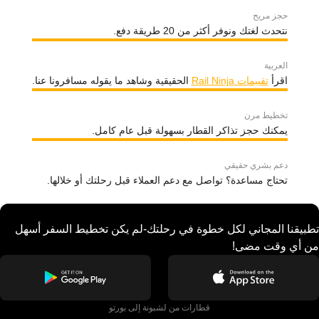
حجز مريح
نتحدث لغتك ونوفر أكثر من 20 طريقة دفع.
العربية
اقرأ
تقييمات Rail Ninja
الحقيقية وشاهد ما يقوله مسافرونا عنا.
تخطيط مرن
يمكنك حجز تذاكر القطار بسهولة قبل عام كامل.
دعم بشري حقيقي
تحتاج مساعدة؟ تواصل مع دعم العملاء قبل رحلتك أو خلالها.
تطبيقنا المجاني لكل خطوة في رحلتك-لم يكن تخطيط السفر أسهل
من أي وقت مضى!
قطارات من لشبونة إلى بورتو