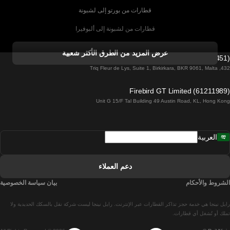
قطارات من بورتو إلى لشبونة
قطارات من لشبونة إلى ألبوفيرا
قطارات من ألبوفيرا إلى لشبونة
عرض المزيد من الطرق الأكثر شعبية
Firebird GT Limited (OC 1451)
قطارات من لشبونة إلى لاغوس
432, Triq Fleur de Lys, Suite 1, Birkirkara, BKR 9061, Malta
قطارات من لاغوس إلى لشبونة
Firebird GT Limited (61211989)
Unit G 15/F Tal Building 49 Austin Road, KL, Hong Kong
قطارات من لشبونة إلى مدريد
قطارات من مدريد إلى لشبونة
العربية
قطارات من لشبونة إلى فارو
قطارات من فارو إلى لشبونة
دعم العملاء
قطارات من لشبونة إلى كويمبرا
الشروط والأحكام
بيان سياسة الخصوصية
قطارات من كويمبرا إلى لشبونة
رايل نينجا هي خدمة حجز تذاكر القطارات عبر الإنترنت. رايل نينجا ليست شركة نقل بالسكك الحديدية ولا
قطارات من برشلونة إلى مدريد
تملك أو تُشغل أي قطارات.