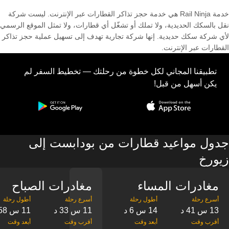
خدمة Rail Ninja هي خدمة حجز تذاكر القطارات عبر الإنترنت. ليست شركة
نقل بالسكك الحديدية، ولا تملك أو تشغّل أي قطارات، ولا تمثل الموقع الرسمي
لأي شركة سكك حديدية. إنها شركة تجارية تهدف إلى تسهيل عملية حجز تذاكر
القطارات عبر الإنترنت.
تطبيقنا المجاني لكل خطوة من رحلتك — تخطيط السفر لم
يكن أسهل من قبل!
جدول مواعيد قطارات من بودابست إلى
زيورخ
مغادرات المساء
مغادرات الصباح
13 س 41 د
14 س 6 د
11 س 33 د
11 س 58 د