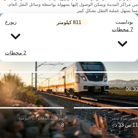
من مراكز المدينة ويمكن الوصول إليها بسهولة بواسطة وسائل النقل العام،
مما يسهل عملية التنقل بشكلٍ كبير.
بودابست
زيورخ
811 كيلومتر
7 محطات
2 محطات
$٧٣
06:30
11 س 33 د
8