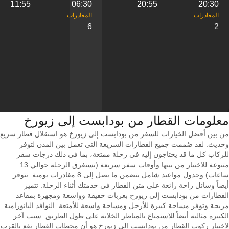
11:55
06:30
20:55
20:30
6
2
معلومات القطار من ‎بودابست إلى ‎زيورخ
من بين أفضل الخيارات للسفر من بودابست إلى زيورخ هو استقلال قطار سريع
وحديث. لقد صُممت جميع القطارات السريعة التي تعمل بين المدن لتوفر
للركاب كل ما قد يحتاجون إليه في رحلة ممتعة، بما في ذلك درجات سفر
متنوعة للاختيار من بينها وأوقات سفر سريعة (تستغرق الرحلة حوالي 13
ساعات) وجدول مواعيد شامل يتضمن ما يصل إلى 8 مغادرات يومية. تتوفر
أيضاً وسائل راحة رائعة على متن القطار في خدمتك أثناء الرحلة. تتميز
القطارات من بودابست إلى زيورخ بعربات خفيفة وواسعة ومجهزة بمقاعد
مريحة وتوفر مساحة كبيرة للأرجل ومساحة واسعة للأمتعة. النوافذ البانورامية
الكبيرة مثالية أيضاً للاستمتاع بالمناظر الخلابة على طول الطريق. سبب آخر
لاختيار ركوب القطار من بودابست إلى زيورخ هو أن محطات القطار تقع بالقرب