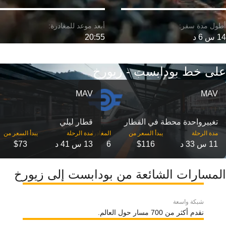
14 س 6 د
20:55
على خط بودابست - زيورخ
MAV
MAV
تغییرواحدة محطة في القطار
قطار ليلي
مدة الرحلة
مدة الرحلة
11 س 33 د
$116
6
13 س 41 د
$73
المسارات الشائعة من بودابست إلى زيورخ
شبكة واسعة
نقدم أكثر من 700 مسار حول العالم.