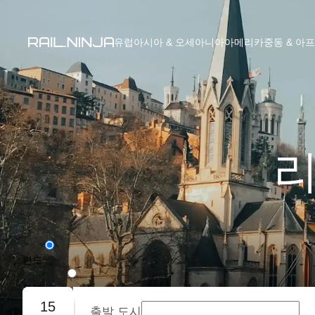
유럽
아시아 & 오세아니아
아메리카
중동 & 아
리
편도
왕복
15
출발 도시