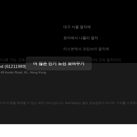
 대구 서울 열차에
 로마에서 나폴리 열차
 리스본에서 코임브라 열차에
나로 가는 고속 열차
 마드리드에서 세비야 고속 열차까지
더 많은 인기 노선 보여주기
ted (61211989)
 기차에
 바르셀로나 세비야 열차에
ng 49 Austin Road, KL, Hong Kong
는 고속 열차
 베를린에서 프라하 열차
 부산에서 서울 기차에
인으로 기차 티켓을 예약할 수 있는 예약 서비스입니다. Rail Ninja는 철도 운송업체가 아니며, 기차를 소
크 열차
 비엔나에서 프라하 고속 열차에
차
 스톡홀름 코펜하겐 기차에
속 열차에
 예테보리-스톡홀름 열차