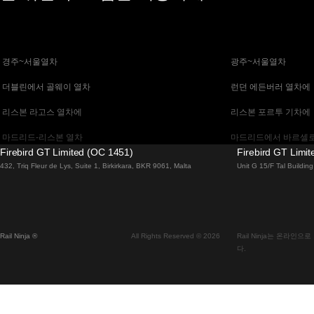
 경주~서울열차
 광주~서울열차
 더블린에서 골웨이 열차
 런던 에든버러 열차에
 리스본 라고스 열차에
 리스본 포르투 기차에
 마드리드-리스본 열차
 마드리드에서 바르셀로
Firebird GT Limited (OC 1451)
Firebird GT Limi
 말라가 마드리드 기차에
 바르셀로나 마드리드
432, Triq Fleur de Lys, Suite 1, Birkirkara, BKR 9061, Malta
Unit G 15/F Tal Buildi
 베니스 피렌체 기차에
 베니스에서 로마로 가
 부다페스트에서 브라 티 슬라바 열차
 부산~천안(아산)열차
Rail Ninja ®
All Rights Reserved © 2026
Rail Ninja는 온라
 비엔나 부다페스트 기차에
 비엔나에서 잘츠부르
다.
 서울에서 대구까지 열차
 서울에서 부산까지 기
 알부페이라 리스본 열차에
 에든버러에서 런던 고