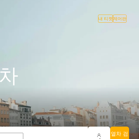
내 티켓
제어판
기차
열차 검