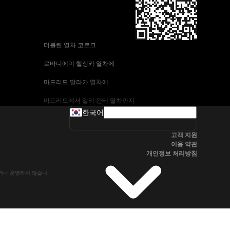
 더블린 열차 코르크
 로바니에미 헬싱키 열차에
 마드리드 말라가 열차에
 마드리드에서 알리 칸테 열차까지
한국어
 바르셀로나-말라가 열차
고객 지원
 부다페스트 프라하 기차에
이용 약관
개인정보 처리방침
 브라 티 슬라바에서 부다페스트 열차
유하거나 운영하지 않습니
 서울~울산열차
 알리 칸테에서 마드리드 열차
 오슬로 베르겐 고속 열차에