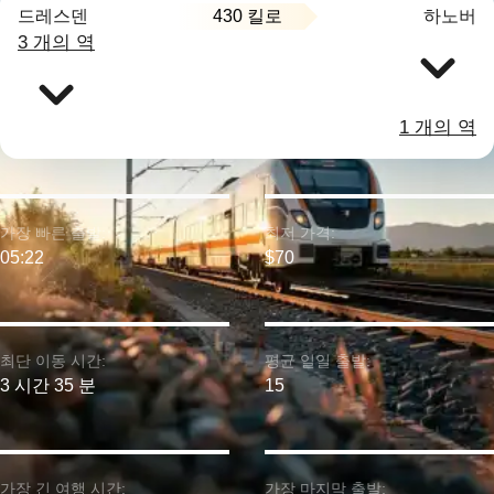
430 킬로
드레스덴
하노버
3 개의 역
1 개의 역
가장 빠른 출발:
최저 가격:
05:22
$70
최단 이동 시간:
평균 일일 출발:
3 시간 35 분
15
가장 긴 여행 시간:
가장 마지막 출발: