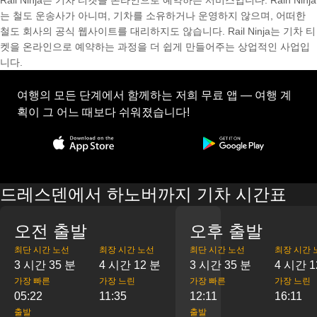
Rail Ninja는 기차 티켓을 온라인으로 예약하는 서비스입니다. Rain Ninja
는 철도 운송사가 아니며, 기차를 소유하거나 운영하지 않으며, 어떠한
철도 회사의 공식 웹사이트를 대리하지도 않습니다. Rail Ninja는 기차 티
켓을 온라인으로 예약하는 과정을 더 쉽게 만들어주는 상업적인 사업입
니다.
여행의 모든 단계에서 함께하는 저희 무료 앱 — 여행 계
획이 그 어느 때보다 쉬워졌습니다!
드레스덴에서 하노버까지 기차 시간표
오전 출발
오후 출발
최단 시간 노선
최장 시간 노선
최단 시간 노선
최장 시간 
3 시간 35 분
4 시간 12 분
3 시간 35 분
4 시간 1
가장 빠른
가장 느린
가장 빠른
가장 느린
05:22
11:35
12:11
16:11
출발
출발