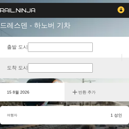
드레스덴 - 하노버 기차
출발 도시
도착 도시
15 8월 2026
반환 추가
1
성인
여행자