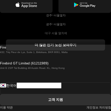
 경주~서울열차
 광주~서울열차
 대구 서울 열차에
 더블린 열차 코르크
더 많은 인기 노선 보여주기
Firebird GT Limited (OC 1451)
 더블린에서 골웨이 열차
432, Triq Fleur de Lys, Suite 1, Birkirkara, BKR 9061, Malta
 런던 에든버러 열차에
Firebird GT Limited (61211989)
Unit G 15/F Tal Building 49 Austin Road, KL, Hong Kong
 로마에서 나폴리 열차
 로바니에미 헬싱키 열차에
한국어
 리스본 라고스 열차에
 리스본 포르투 기차에
고객 지원
 리스본에서 코임브라 열차에
이용 약관
개인정보 처리방침