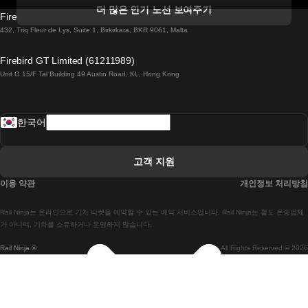
 더블린 열차 코르크
더 많은 인기 노선 보여주기
Firebird GT Limited (OC 1451)
 더블린에서 골웨이 열차
432, Triq Fleur de Lys, Suite 1, Birkirkara, BKR 9061, Malta
 런던 에든버러 열차에
Firebird GT Limited (61211989)
Unit G 15/F Tal Building 49 Austin Road, KL, Hong Kong
 로마에서 나폴리 열차
 로바니에미 헬싱키 열차에
한국어
 리스본 라고스 열차에
 리스본 포르투 기차에
고객 지원
 리스본에서 코임브라 열차에
이용 약관
개인정보 처리방침
 마드리드 말라가 열차에
Rail Ninja는 온라인으로 기차 티켓을 예약할 수 있는 예약 서비스입니다. Rail Ninja는 철도 운송업체
 마드리드-리스본 열차
가 아니며, 기차를 소유하거나 운영하지 않습니다.
Rail Ninja ®
All Rights Reserved © 2026
 마드리드에서 바르셀로나로 가는 고속 열차
 마드리드에서 세비야 고속 열차까지
 마드리드에서 알리 칸테 열차까지