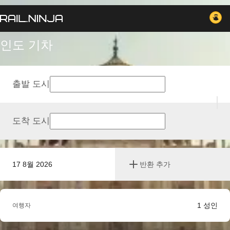
인도 기차
출발 도시
도착 도시
17 8월 2026
반환 추가
1
성인
여행자