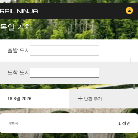
독일 기차
출발 도시
도착 도시
16 8월 2026
반환 추가
1
성인
여행자