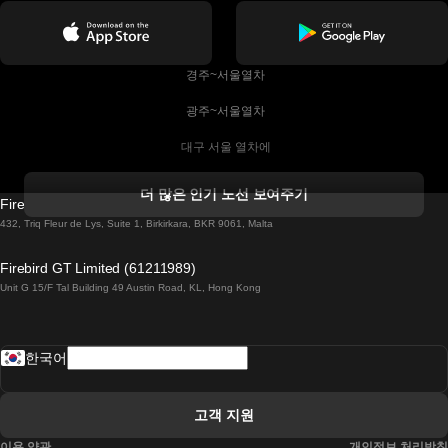
 경주~서울열차
 광주~서울열차
 대구 서울 열차에
 더블린 열차 코르크
더 많은 인기 노선 보여주기
Firebird GT Limited (OC 1451)
 더블린에서 골웨이 열차
432, Triq Fleur de Lys, Suite 1, Birkirkara, BKR 9061, Malta
 런던 에든버러 열차에
Firebird GT Limited (61211989)
Unit G 15/F Tal Building 49 Austin Road, KL, Hong Kong
 로마에서 나폴리 열차
 로바니에미 헬싱키 열차에
한국어
 리스본 라고스 열차에
 리스본 포르투 기차에
고객 지원
 리스본에서 코임브라 열차에
이용 약관
개인정보 처리방침