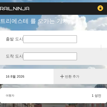
트리에스테 를 오가는 기차
출발 도시
도착 도시
16 8월 2026
반환 추가
1
성인
여행자