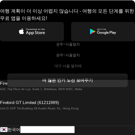
여행 계획이 더 이상 어렵지 않습니다 - 여행의 모든 단계를 위한
무료 앱을 이용하세요!
 경주~서울열차
 광주~서울열차
 대구 서울 열차에
 더블린 열차 코르크
더 많은 인기 노선 보여주기
Firebird GT Limited (OC 1451)
 더블린에서 골웨이 열차
432, Triq Fleur de Lys, Suite 1, Birkirkara, BKR 9061, Malta
 런던 에든버러 열차에
Firebird GT Limited (61211989)
Unit G 15/F Tal Building 49 Austin Road, KL, Hong Kong
 로마에서 나폴리 열차
 로바니에미 헬싱키 열차에
한국어
 리스본 라고스 열차에