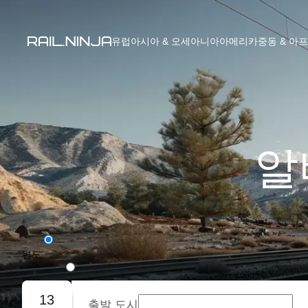
유럽
아시아 & 오세아니아
아메리카
중동 & 아
알
편도
왕복
13
출발 도시