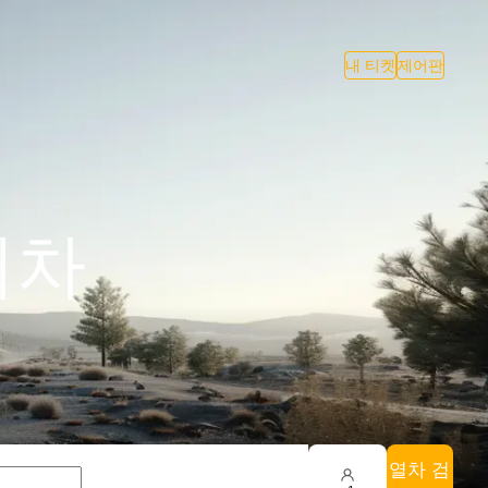
내 티켓
제어판
기차
열차 검