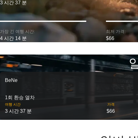
3 시간 37 분
가장 긴 여행 시간:
최저 가격:
4 시간 14 분
$66
알
BeNe
1회 환승 열차
여행 시간
가격
3 시간 37 분
$66