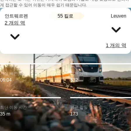
게 접근할 수 있어 이동이 매우 쉽기 때문입니다.
55 킬로
안트웨르펜
Leuven
2 개의 역
1 개의 역
가장 빠른 출발:
최저 가격:
06:04
$32
최단 이동 시간:
평균 일일 출발:
35 m
173