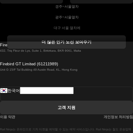
 경주~서울열차
 광주~서울열차
 대구 서울 열차에
 더블린 열차 코르크
더 많은 인기 노선 보여주기
Firebird GT Limited (OC 1451)
 더블린에서 골웨이 열차
432, Triq Fleur de Lys, Suite 1, Birkirkara, BKR 9061, Malta
 런던 에든버러 열차에
Firebird GT Limited (61211989)
Unit G 15/F Tal Building 49 Austin Road, KL, Hong Kong
 로마에서 나폴리 열차
 로바니에미 헬싱키 열차에
한국어
 리스본 라고스 열차에
 리스본 포르투 기차에
고객 지원
 리스본에서 코임브라 열차에
이용 약관
개인정보 처리방침
 마드리드 말라가 열차에
Rail Ninja는 온라인으로 기차 티켓을 예약할 수 있는 예약 서비스입니다. Rail Ninja는 철도 운송업체