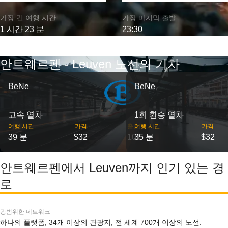
가장 긴 여행 시간:
가장 마지막 출발:
1 시간 23 분
23:30
안트웨르펜 - Leuven 노선의 기차
BeNe
BeNe
고속 열차
1회 환승 열차
여행 시간
가격
출발
여행 시간
가격
39 분
$32
101
35 분
$32
안트웨르펜에서 Leuven까지 인기 있는 경
로
광범위한 네트워크
하나의 플랫폼, 34개 이상의 관광지, 전 세계 700개 이상의 노선.