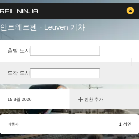
안트웨르펜 - Leuven 기차
출발 도시
도착 도시
15 8월 2026
반환 추가
1
성인
여행자