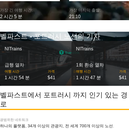
가장 긴 여행 시간:
가장 마지막 출발:
2 시간 5 분
21:10
벨파스트 - 포트러시 노선의 기차
NITrains
NITrains
급행 열차
1회 환승 열차
여행 시간
가격
출발
여행 시간
가격
1 시간 54 분
$41
1
1 시간 47 분
$41
벨파스트에서 포트러시 까지 인기 있는 경
로
광범위한 네트워크
하나의 플랫폼, 34개 이상의 관광지, 전 세계 700개 이상의 노선.