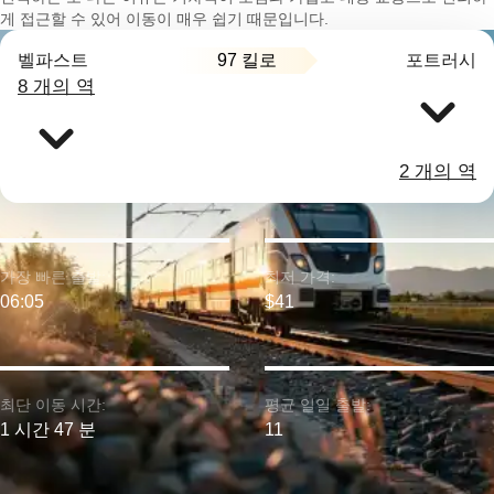
게 접근할 수 있어 이동이 매우 쉽기 때문입니다.
97 킬로
벨파스트
포트러시
8 개의 역
2 개의 역
가장 빠른 출발:
최저 가격:
06:05
$41
최단 이동 시간:
평균 일일 출발:
1 시간 47 분
11