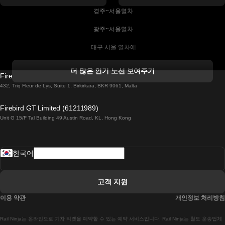
 경주~서울열차
 광주~서울열차
 대구 서울 열차에
 더블린 열차 코르크
더 많은 인기 노선 보여주기
Firebird GT Limited (OC 1451)
 더블린에서 골웨이 열차
432, Triq Fleur de Lys, Suite 1, Birkirkara, BKR 9061, Malta
 런던 에든버러 열차에
Firebird GT Limited (61211989)
Unit G 15/F Tal Building 49 Austin Road, KL, Hong Kong
 로마에서 나폴리 열차
 로바니에미 헬싱키 열차에
한국어
 리스본 라고스 열차에
 리스본 포르투 기차에
고객 지원
 리스본에서 코임브라 열차에
이용 약관
개인정보 처리방침
 마드리드 말라가 열차에
Rail Ninja는 온라인으로 기차 티켓을 예약할 수 있는 예약 서비스입니다. Rail Ninja는 철도 운송업체