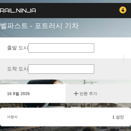
벨파스트 - 포트러시 기차
출발 도시
도착 도시
16 8월 2026
반환 추가
1
성인
여행자