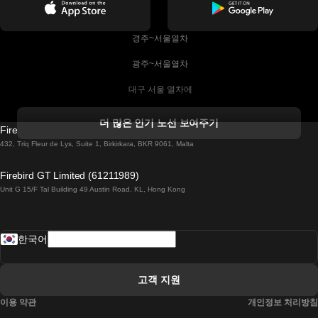
 경주~서울열차
 광주~서울열차
 대구 서울 열차에
 더블린 열차 코르크
더 많은 인기 노선 보여주기
Firebird GT Limited (OC 1451)
 더블린에서 골웨이 열차
432, Triq Fleur de Lys, Suite 1, Birkirkara, BKR 9061, Malta
 런던 에든버러 열차에
Firebird GT Limited (61211989)
Unit G 15/F Tal Building 49 Austin Road, KL, Hong Kong
 로마에서 나폴리 열차
 로바니에미 헬싱키 열차에
한국어
 리스본 라고스 열차에
 리스본 포르투 기차에
고객 지원
 리스본에서 코임브라 열차에
이용 약관
개인정보 처리방침