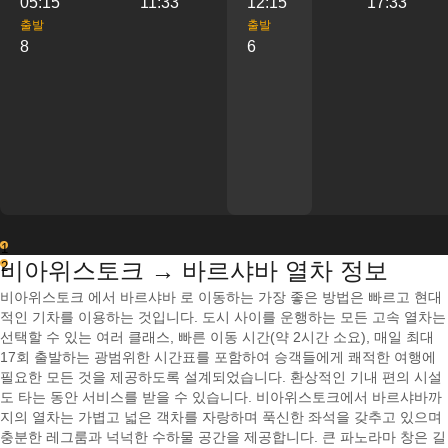
05:15
11:33
12:15
17:33
출발
출발
8
6
1
비아위스토크 → 바르샤바 열차 정보
2
비아위스토크 에서 바르샤바 로 이동하는 가장 좋은 방법은 빠르고 현대
적인 기차를 이용하는 것입니다. 도시 사이를 운행하는 모든 고속 열차는
선택할 수 있는 여러 클래스, 빠른 이동 시간(약 2시간 소요), 매일 최대
17회 출발하는 광범위한 시간표를 포함하여 승객들에게 쾌적한 여행에
필요한 모든 것을 제공하도록 설계되었습니다. 환상적인 기내 편의 시설
도 타는 동안 서비스를 받을 수 있습니다. 비아위스토크에서 바르샤바까
지의 열차는 가볍고 넓은 객차를 자랑하며 푹신한 좌석을 갖추고 있으며
충분한 레그룸과 넉넉한 수하물 공간을 제공합니다. 큰 파노라마 창은 길