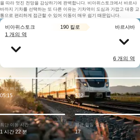
을 따라 멋진 전망을 감상하기에 완벽합니다. 비아위스토크에서 바르샤
바까지 기차를 선택하는 또 다른 이유는 기차역이 도심과 가깝고 대중 교
통으로 편리하게 접근할 수 있어 이동이 매우 쉽기 때문입니다.
190 킬로
비아위스토크
바르샤바
1 개의 역
6 개의 역
가장 빠른 출발:
최저 가격:
05:15
$32
최단 이동 시간:
평균 일일 출발:
1 시간 22 분
17