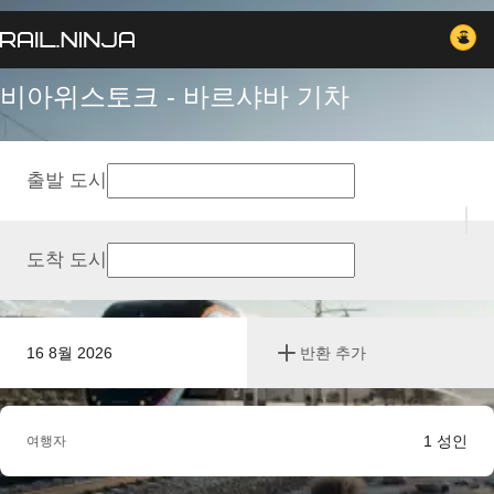
비아위스토크 - 바르샤바 기차
출발 도시
도착 도시
16 8월 2026
반환 추가
1
성인
여행자