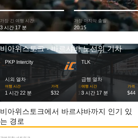
가장 긴 여행 시간:
가장 마지막 출발:
3 시간 17 분
20:15
비아위스토크 - 바르샤바 노선의 기차
PKP Intercity
TLK
시외 열차
급행 열차
여행 시간
가격
출발
여행 시간
가격
1 시간 22 분
$32
16
3 시간 17 분
$44
비아위스토크에서 바르샤바까지 인기 있
는 경로