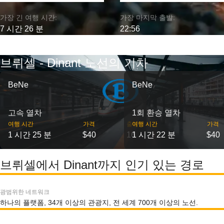
가장 긴 여행 시간:
가장 마지막 출발:
7 시간 26 분
22:56
브뤼셀 - Dinant 노선의 기차
BeNe
BeNe
고속 열차
1회 환승 열차
여행 시간
가격
출발
여행 시간
가격
1 시간 25 분
$40
16
1 시간 22 분
$40
브뤼셀에서 Dinant까지 인기 있는 경로
광범위한 네트워크
하나의 플랫폼, 34개 이상의 관광지, 전 세계 700개 이상의 노선.