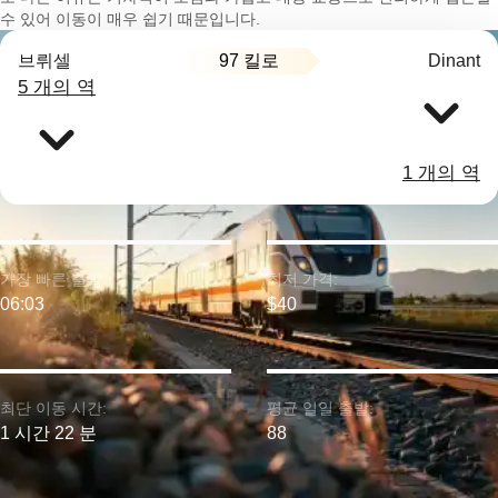
수 있어 이동이 매우 쉽기 때문입니다.
97 킬로
브뤼셀
Dinant
5 개의 역
1 개의 역
가장 빠른 출발:
최저 가격:
06:03
$40
최단 이동 시간:
평균 일일 출발:
1 시간 22 분
88