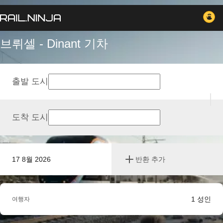
브뤼셀 - Dinant 기차
출발 도시
도착 도시
17 8월 2026
반환 추가
1
성인
여행자