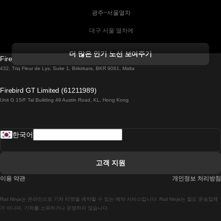
 광주~서울열차
 대구 서울 열차에
 더블린 열차 코르크
더 많은 인기 노선 보여주기
Firebird GT Limited (OC 1451)
 더블린에서 골웨이 열차
432, Triq Fleur de Lys, Suite 1, Birkirkara, BKR 9061, Malta
 런던 에든버러 열차에
Firebird GT Limited (61211989)
Unit G 15/F Tal Building 49 Austin Road, KL, Hong Kong
 로마에서 나폴리 열차
 로바니에미 헬싱키 열차에
한국어
 리스본 라고스 열차에
 리스본 포르투 기차에
고객 지원
 리스본에서 코임브라 열차에
이용 약관
개인정보 처리방침
 마드리드 말라가 열차에
Rail Ninja는 온라인으로 기차 티켓을 예약할 수 있는 예약 서비스입니다. Rail Ninja는 철도 운송업체
 마드리드-리스본 열차
가 아니며, 기차를 소유하거나 운영하지 않습니다.