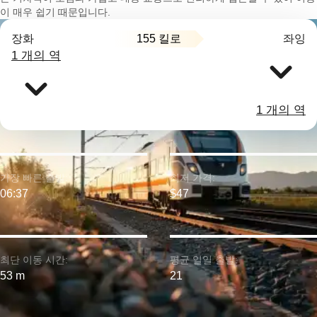
이 매우 쉽기 때문입니다.
155 킬로
장화
좌잉
1 개의 역
1 개의 역
가장 빠른 출발:
최저 가격:
06:37
$47
최단 이동 시간:
평균 일일 출발:
53 m
21