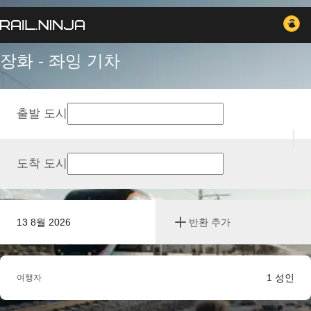
장화 - 좌잉 기차
출발 도시
도착 도시
13 8월 2026
반환 추가
1
성인
여행자