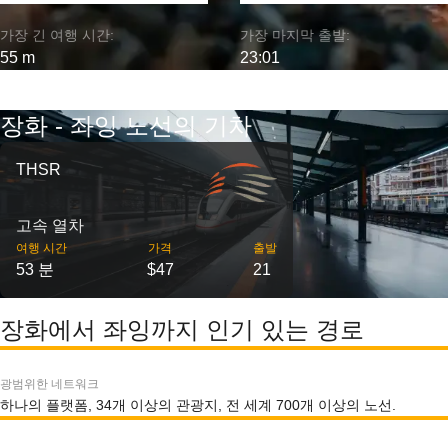
가장 긴 여행 시간:
가장 마지막 출발:
55 m
23:01
장화 - 좌잉 노선의 기차
THSR
고속 열차
여행 시간
가격
출발
53 분
$47
21
장화에서 좌잉까지 인기 있는 경로
광범위한 네트워크
하나의 플랫폼, 34개 이상의 관광지, 전 세계 700개 이상의 노선.