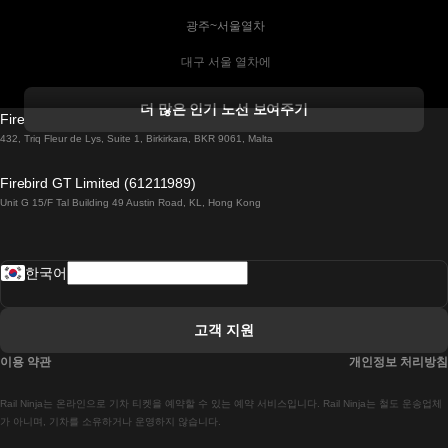
 광주~서울열차
 대구 서울 열차에
 더블린 열차 코르크
더 많은 인기 노선 보여주기
Firebird GT Limited (OC 1451)
 더블린에서 골웨이 열차
432, Triq Fleur de Lys, Suite 1, Birkirkara, BKR 9061, Malta
 런던 에든버러 열차에
Firebird GT Limited (61211989)
Unit G 15/F Tal Building 49 Austin Road, KL, Hong Kong
 로마에서 나폴리 열차
 로바니에미 헬싱키 열차에
한국어
 리스본 라고스 열차에
 리스본 포르투 기차에
고객 지원
 리스본에서 코임브라 열차에
이용 약관
개인정보 처리방침
 마드리드 말라가 열차에
Rail Ninja는 온라인으로 기차 티켓을 예약할 수 있는 예약 서비스입니다. Rail Ninja는 철도 운송업체
 마드리드-리스본 열차
가 아니며, 기차를 소유하거나 운영하지 않습니다.