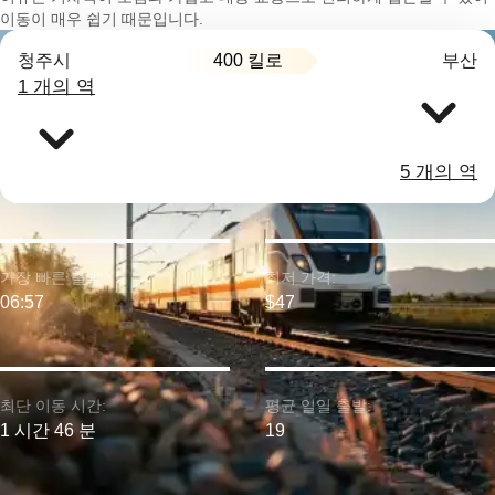
이동이 매우 쉽기 때문입니다.
400 킬로
청주시
부산
1 개의 역
5 개의 역
가장 빠른 출발:
최저 가격:
06:57
$47
최단 이동 시간:
평균 일일 출발:
1 시간 46 분
19