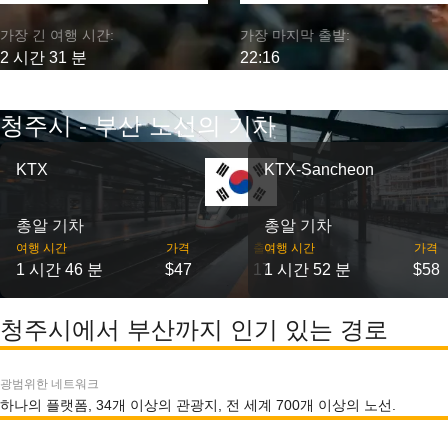
가장 긴 여행 시간:
가장 마지막 출발:
2 시간 31 분
22:16
청주시 - 부산 노선의 기차
KTX
KTX-Sancheon
총알 기차
총알 기차
여행 시간
가격
출발
여행 시간
가격
1 시간 46 분
$47
17
1 시간 52 분
$58
청주시에서 부산까지 인기 있는 경로
광범위한 네트워크
하나의 플랫폼, 34개 이상의 관광지, 전 세계 700개 이상의 노선.