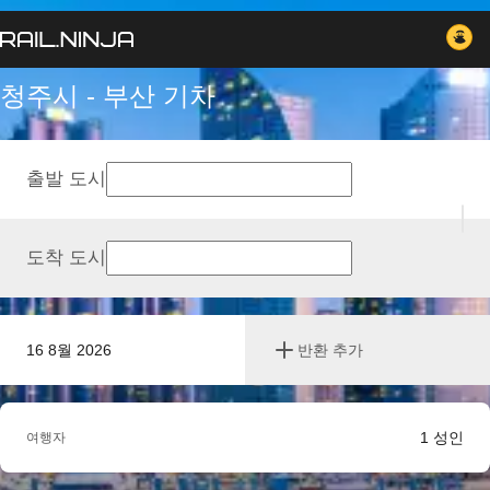
청주시 - 부산 기차
출발 도시
도착 도시
16 8월 2026
반환 추가
1
성인
여행자