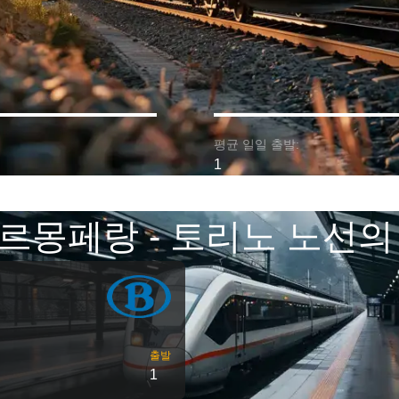
평균 일일 출발:
1
르몽페랑 - 토리노 노선의
출발
1