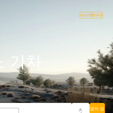
내 티켓
제어판
노 기차
열차 검