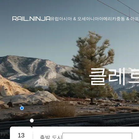
유럽
아시아 & 오세아니아
아메리카
중동 & 아
클레르
편도
왕복
13
출발 도시