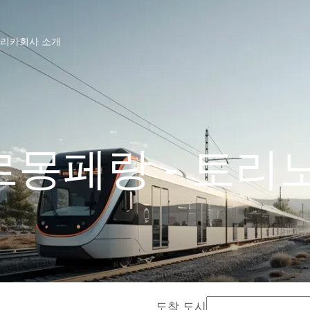
프리카
회사 소개
몽페랑 - 토리
도착 도시