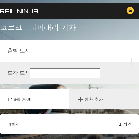
코르크 - 티퍼래리 기차
출발 도시
도착 도시
17 8월 2026
반환 추가
1
성인
여행자