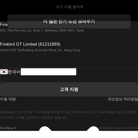
 대구 서울 열차에
 더블린 열차 코르크
더 많은 인기 노선 보여주기
Firebird GT Limited (OC 1451)
 더블린에서 골웨이 열차
432, Triq Fleur de Lys, Suite 1, Birkirkara, BKR 9061, Malta
 런던 에든버러 열차에
Firebird GT Limited (61211989)
Unit G 15/F Tal Building 49 Austin Road, KL, Hong Kong
 로마에서 나폴리 열차
 로바니에미 헬싱키 열차에
한국어
 리스본 라고스 열차에
 리스본 포르투 기차에
고객 지원
 리스본에서 코임브라 열차에
이용 약관
개인정보 처리방침
 마드리드 말라가 열차에
Rail Ninja는 온라인으로 기차 티켓을 예약할 수 있는 예약 서비스입니다. Rail Ninja는 철도 운송업체
 마드리드-리스본 열차
가 아니며, 기차를 소유하거나 운영하지 않습니다.
Rail Ninja ®
All Rights Reserved © 2026
 마드리드에서 바르셀로나로 가는 고속 열차