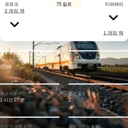
75 킬로
코르크
티퍼래리
2 개의 역
1 개의 역
가장 빠른 출발:
최저 가격:
07:00
$22
최단 이동 시간:
평균 일일 출발:
1 시간 27 분
2
가장 긴 여행 시간:
가장 마지막 출발: