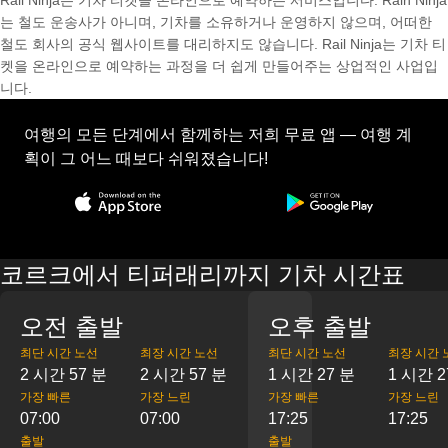
Rail Ninja는 기차 티켓을 온라인으로 예약하는 서비스입니다. Rain Ninja
는 철도 운송사가 아니며, 기차를 소유하거나 운영하지 않으며, 어떠한
철도 회사의 공식 웹사이트를 대리하지도 않습니다. Rail Ninja는 기차 티
켓을 온라인으로 예약하는 과정을 더 쉽게 만들어주는 상업적인 사업입
니다.
여행의 모든 단계에서 함께하는 저희 무료 앱 — 여행 계
획이 그 어느 때보다 쉬워졌습니다!
코르크에서 티퍼래리까지 기차 시간표
오전 출발
오후 출발
최단 시간 노선
최장 시간 노선
최단 시간 노선
최장 시간 
2 시간 57 분
2 시간 57 분
1 시간 27 분
1 시간 2
가장 빠른
가장 느린
가장 빠른
가장 느린
07:00
07:00
17:25
17:25
출발
출발