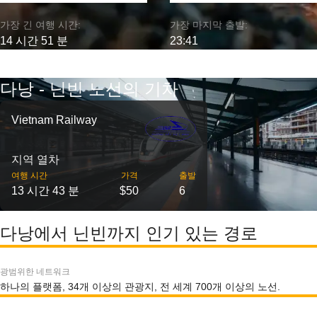
가장 긴 여행 시간:
가장 마지막 출발:
14 시간 51 분
23:41
다낭 - 닌빈 노선의 기차
Vietnam Railway
지역 열차
여행 시간
가격
출발
13 시간 43 분
$50
6
다낭에서 닌빈까지 인기 있는 경로
광범위한 네트워크
하나의 플랫폼, 34개 이상의 관광지, 전 세계 700개 이상의 노선.