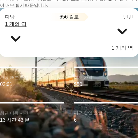
이 매우 쉽기 때문입니다.
656 킬로
다낭
닌빈
1 개의 역
1 개의 역
가장 빠른 출발:
최저 가격:
02:01
$50
최단 이동 시간:
평균 일일 출발:
13 시간 43 분
6