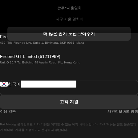
 광주~서울열차
 대구 서울 열차에
 더블린 열차 코르크
더 많은 인기 노선 보여주기
Firebird GT Limited (OC 1451)
 더블린에서 골웨이 열차
432, Triq Fleur de Lys, Suite 1, Birkirkara, BKR 9061, Malta
 런던 에든버러 열차에
Firebird GT Limited (61211989)
Unit G 15/F Tal Building 49 Austin Road, KL, Hong Kong
 로마에서 나폴리 열차
 로바니에미 헬싱키 열차에
한국어
 리스본 라고스 열차에
 리스본 포르투 기차에
고객 지원
 리스본에서 코임브라 열차에
이용 약관
개인정보 처리방침
 마드리드 말라가 열차에
Rail Ninja는 온라인으로 기차 티켓을 예약할 수 있는 예약 서비스입니다. Rail Ninja는 철도 운송업체
 마드리드-리스본 열차
가 아니며, 기차를 소유하거나 운영하지 않습니다.