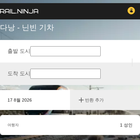
다낭 - 닌빈 기차
출발 도시
도착 도시
17 8월 2026
반환 추가
1
성인
여행자