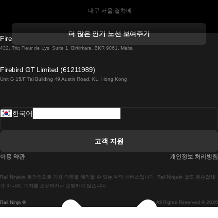
 대구 서울 열차에
 더블린 열차 코르크
더 많은 인기 노선 보여주기
Firebird GT Limited (OC 1451)
 더블린에서 골웨이 열차
432, Triq Fleur de Lys, Suite 1, Birkirkara, BKR 9061, Malta
 런던 에든버러 열차에
Firebird GT Limited (61211989)
Unit G 15/F Tal Building 49 Austin Road, KL, Hong Kong
 로마에서 나폴리 열차
 로바니에미 헬싱키 열차에
한국어
 리스본 라고스 열차에
 리스본 포르투 기차에
고객 지원
 리스본에서 코임브라 열차에
이용 약관
개인정보 처리방침
 마드리드 말라가 열차에
Rail Ninja는 온라인으로 기차 티켓을 예약할 수 있는 예약 서비스입니다. Rail Ninja는 철도 운송업체
 마드리드-리스본 열차
가 아니며, 기차를 소유하거나 운영하지 않습니다.
Rail Ninja ®
All Rights Reserved © 2026
 마드리드에서 바르셀로나로 가는 고속 열차