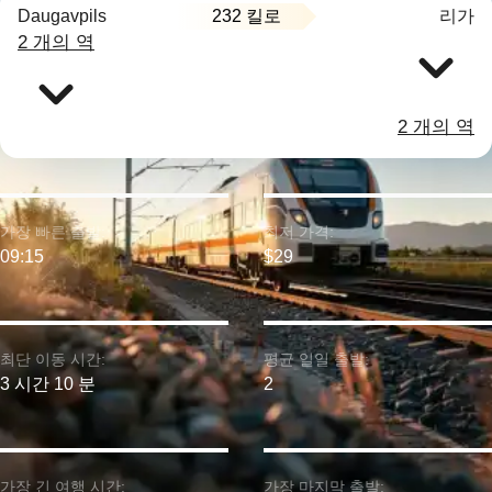
232 킬로
Daugavpils
리가
2 개의 역
2 개의 역
가장 빠른 출발:
최저 가격:
09:15
$29
최단 이동 시간:
평균 일일 출발:
3 시간 10 분
2
가장 긴 여행 시간:
가장 마지막 출발: