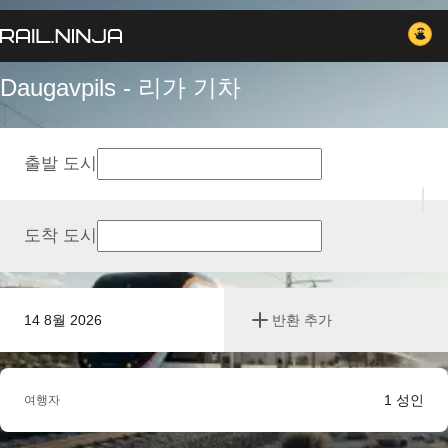
Daugavpils - 리가 기차
출발 도시
도착 도시
14 8월 2026
반환 추가
1
성인
여행자