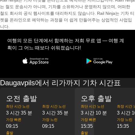
Rail Ninja는 기차 티켓을 온라인으로 예약하는 서비스입니다. Rain Ninja
는 철도 운송사가 아니며, 기차를 소유하거나 운영하지 않으며, 어떠한
철도 회사의 공식 웹사이트를 대리하지도 않습니다. Rail Ninja는 기차 티
켓을 온라인으로 예약하는 과정을 더 쉽게 만들어주는 상업적인 사업입
니다.
여행의 모든 단계에서 함께하는 저희 무료 앱 — 여행 계
획이 그 어느 때보다 쉬워졌습니다!
Daugavpils에서 리가까지 기차 시간표
오전 출발
오후 출발
최단 시간 노선
최장 시간 노선
최단 시간 노선
최장 시간 
3 시간 35 분
3 시간 35 분
3 시간 10 분
3 시간 1
가장 빠른
가장 느린
가장 빠른
가장 느린
09:15
09:15
15:35
15:35
출발
출발