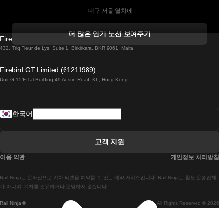
 대구 서울 열차에
 더블린 열차 코르크
더 많은 인기 노선 보여주기
Firebird GT Limited (OC 1451)
 더블린에서 골웨이 열차
432, Triq Fleur de Lys, Suite 1, Birkirkara, BKR 9061, Malta
 런던 에든버러 열차에
Firebird GT Limited (61211989)
Unit G 15/F Tal Building 49 Austin Road, KL, Hong Kong
 로마에서 나폴리 열차
 로바니에미 헬싱키 열차에
한국어
 리스본 라고스 열차에
 리스본 포르투 기차에
고객 지원
 리스본에서 코임브라 열차에
이용 약관
개인정보 처리방침
 마드리드 말라가 열차에
Rail Ninja는 온라인으로 기차 티켓을 예약할 수 있는 예약 서비스입니다. Rail Ninja는 철도 운송업체
 마드리드-리스본 열차
가 아니며, 기차를 소유하거나 운영하지 않습니다.
Rail Ninja ®
All Rights Reserved © 2026
 마드리드에서 바르셀로나로 가는 고속 열차