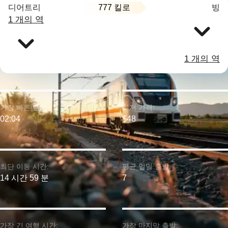
777 킬로
디어트리
빙
1 개의 역
1 개의 역
가장 빠른 출발:
최저 가격:
02:04
$48
최단 이동 시간:
평균 일일 출발:
14 시간 59 분
7
가장 긴 여행 시간:
가장 마지막 출발: