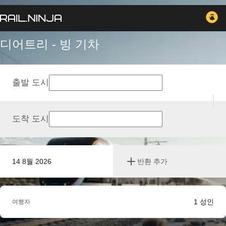
디어트리 - 빙 기차
출발 도시
도착 도시
14 8월 2026
반환 추가
1
성인
여행자