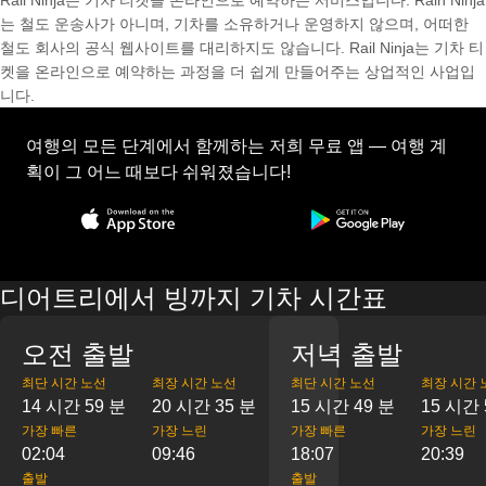
Rail Ninja는 기차 티켓을 온라인으로 예약하는 서비스입니다. Rain Ninja
는 철도 운송사가 아니며, 기차를 소유하거나 운영하지 않으며, 어떠한
철도 회사의 공식 웹사이트를 대리하지도 않습니다. Rail Ninja는 기차 티
켓을 온라인으로 예약하는 과정을 더 쉽게 만들어주는 상업적인 사업입
니다.
여행의 모든 단계에서 함께하는 저희 무료 앱 — 여행 계
획이 그 어느 때보다 쉬워졌습니다!
디어트리에서 빙까지 기차 시간표
오전 출발
저녁 출발
최단 시간 노선
최장 시간 노선
최단 시간 노선
최장 시간 
14 시간 59 분
20 시간 35 분
15 시간 49 분
15 시간 
가장 빠른
가장 느린
가장 빠른
가장 느린
02:04
09:46
18:07
20:39
출발
출발